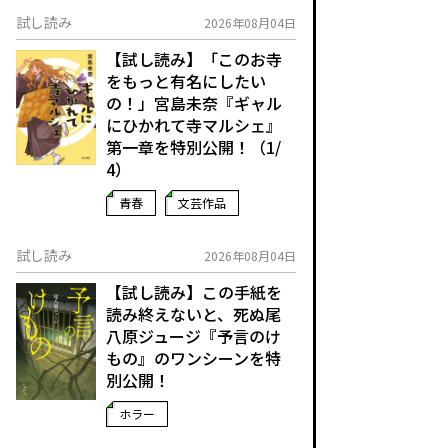
試し読み
2026年08月04日
【試し読み】「このお寺
をもっと有名にしたい
の！」宮島未奈『ギャル
にひかれて寺マルシェ』
第一章を特別公開！（1/
4）
青春
文芸作品
試し読み
2026年08月04日
【試し読み】この手紙を
読み終えないと、死ぬ――尾
八原ジュージ『予言のけ
もの』のワンシーンを特
別公開！
ホラー