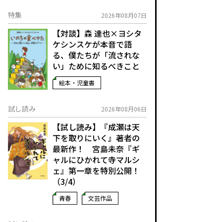
特集
2026年08月07日
【対談】森 達也×ヨシタ
ケシンスケが本音で語
る、僕たちが「流されな
い」ために知るべきこと
絵本・児童書
試し読み
2026年08月06日
【試し読み】『成瀬は天
下を取りにいく』著者の
最新作！ 宮島未奈『ギ
ャルにひかれて寺マルシ
ェ』第一章を特別公開！
（3/4）
青春
文芸作品