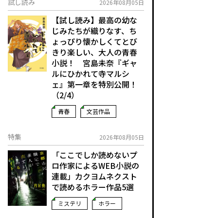
試し読み
2026年08月05日
【試し読み】最高の幼な
じみたちが織りなす、ち
ょっぴり懐かしくてとび
きり楽しい、大人の青春
小説！ 宮島未奈『ギャ
ルにひかれて寺マルシ
ェ』第一章を特別公開！
（2/4）
青春
文芸作品
特集
2026年08月05日
「ここでしか読めないプ
ロ作家によるWEB小説の
連載」――カクヨムネクスト
で読めるホラー作品5選
ミステリ
ホラー