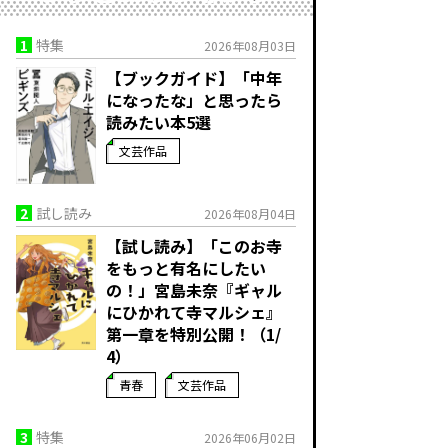
1
特集
2026年08月03日
【ブックガイド】「中年
になったな」と思ったら
読みたい本5選
文芸作品
2
試し読み
2026年08月04日
【試し読み】「このお寺
をもっと有名にしたい
の！」宮島未奈『ギャル
にひかれて寺マルシェ』
第一章を特別公開！（1/
4）
青春
文芸作品
3
特集
2026年06月02日