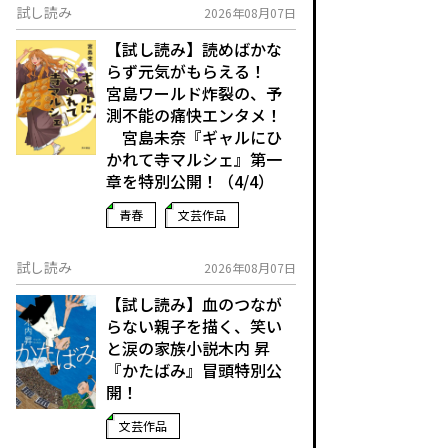
試し読み
2026年08月07日
【試し読み】読めばかな
らず元気がもらえる！
宮島ワールド炸裂の、予
測不能の痛快エンタメ！
宮島未奈『ギャルにひ
かれて寺マルシェ』第一
章を特別公開！（4/4）
青春
文芸作品
試し読み
2026年08月07日
【試し読み】血のつなが
らない親子を描く、笑い
と涙の家族小説――木内 昇
『かたばみ』冒頭特別公
開！
文芸作品