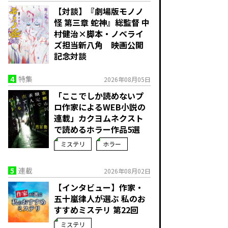
【対談】『劇場版モノノ
怪 第三章 蛇神』総監督 中
村健治×脚本・ノベライ
ズ担当新八角 映画公開
記念対談
4
特集
2026年08月05日
「ここでしか読めないプ
ロ作家によるWEB小説の
連載」――カクヨムネクスト
で読めるホラー作品5選
ミステリ
ホラー
5
連載
2026年08月02日
【インタビュー】作家・
五十嵐律人が選ぶ 私のお
すすめミステリ 第22回
ミステリ