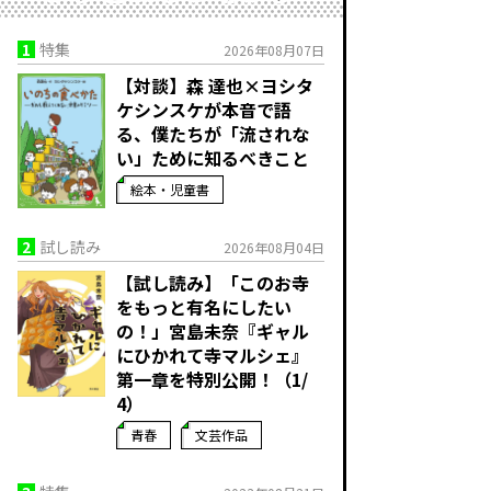
1
特集
2026年08月07日
【対談】森 達也×ヨシタ
ケシンスケが本音で語
る、僕たちが「流されな
い」ために知るべきこと
絵本・児童書
2
試し読み
2026年08月04日
【試し読み】「このお寺
をもっと有名にしたい
の！」宮島未奈『ギャル
にひかれて寺マルシェ』
第一章を特別公開！（1/
4）
青春
文芸作品