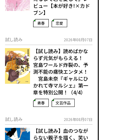
ビュー【本が好き!×カド
ブン】
青春
恋愛
試し読み
2026年08月07日
【試し読み】読めばかな
らず元気がもらえる！
宮島ワールド炸裂の、予
測不能の痛快エンタメ！
宮島未奈『ギャルにひ
かれて寺マルシェ』第一
章を特別公開！（4/4）
青春
文芸作品
試し読み
2026年08月07日
【試し読み】血のつなが
らない親子を描く、笑い