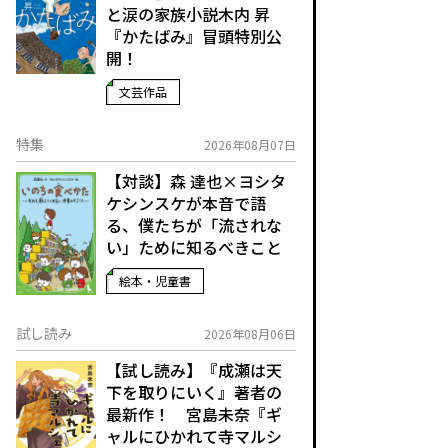
と涙の家族小説――木内 昇
『かたばみ』冒頭特別公
開！
文芸作品
特集
2026年08月07日
【対談】森 達也×ヨシタ
ケシンスケが本音で語
る、僕たちが「流されな
い」ために知るべきこと
絵本・児童書
試し読み
2026年08月06日
【試し読み】『成瀬は天
下を取りにいく』著者の
最新作！ 宮島未奈『ギ
ャルにひかれて寺マルシ