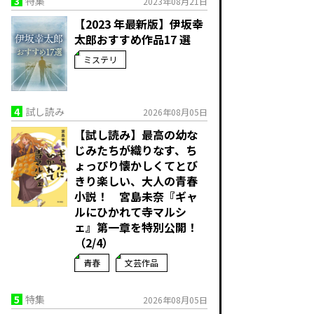
3
特集
2023年08月21日
【2023 年最新版】伊坂幸
太郎おすすめ作品17 選
ミステリ
4
試し読み
2026年08月05日
【試し読み】最高の幼な
じみたちが織りなす、ち
ょっぴり懐かしくてとび
きり楽しい、大人の青春
小説！ 宮島未奈『ギャ
ルにひかれて寺マルシ
ェ』第一章を特別公開！
（2/4）
青春
文芸作品
5
特集
2026年08月05日