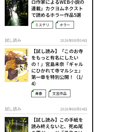
ロ作家によるWEB小説の
連載」――カクヨムネクスト
で読めるホラー作品5選
ミステリ
ホラー
試し読み
2026年08月04日
【試し読み】「このお寺
をもっと有名にしたい
の！」宮島未奈『ギャル
にひかれて寺マルシェ』
第一章を特別公開！（1/
4）
青春
文芸作品
試し読み
2026年08月04日
【試し読み】この手紙を
読み終えないと、死ぬ――尾