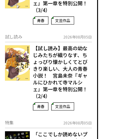
ェ』第一章を特別公開！
（3/4）
青春
文芸作品
試し読み
2026年08月05日
【試し読み】最高の幼な
じみたちが織りなす、ち
ょっぴり懐かしくてとび
きり楽しい、大人の青春
小説！ 宮島未奈『ギャ
ルにひかれて寺マルシ
ェ』第一章を特別公開！
（2/4）
青春
文芸作品
特集
2026年08月05日
「ここでしか読めないプ