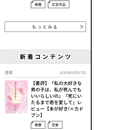
青春
文芸作品
もっとみる
新着コンテンツ
連載
2026年08月07日
【書評】「私の大好きな
男の子は、私が死んでも
いいらしいの」――『死にい
たるまで君を愛して』レ
ビュー【本が好き!×カド
ブン】
青春
恋愛