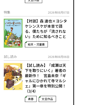
特集
2026年08月07日
【対談】森 達也×ヨシタ
ケシンスケが本音で語
る、僕たちが「流されな
い」ために知るべきこと
絵本・児童書
試し読み
2026年08月06日
【試し読み】『成瀬は天
下を取りにいく』著者の
最新作！ 宮島未奈『ギ
ャルにひかれて寺マルシ
ェ』第一章を特別公開！
（3/4）
青春
文芸作品