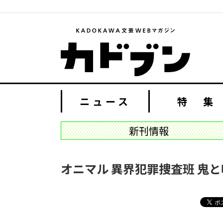
ニュース
特 集
新刊情報
オニマル 異界犯罪捜査班 鬼