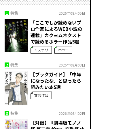
1
特集
2026年08月05日
「ここでしか読めないプ
ロ作家によるWEB小説の
連載」――カクヨムネクスト
で読めるホラー作品5選
ミステリ
ホラー
2
特集
2026年08月03日
【ブックガイド】「中年
になったな」と思ったら
読みたい本5選
文芸作品
3
特集
2026年06月02日
【対談】『劇場版モノノ