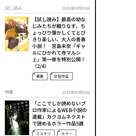
試し読み
2026年08月05日
【試し読み】最高の幼な
じみたちが織りなす、ち
ょっぴり懐かしくてとび
きり楽しい、大人の青春
小説！ 宮島未奈『ギャ
ルにひかれて寺マルシ
ェ』第一章を特別公開！
（2/4）
青春
文芸作品
特集
2026年08月05日
「ここでしか読めないプ
ロ作家によるWEB小説の
連載」――カクヨムネクスト
で読めるホラー作品5選
ミステリ
ホラー