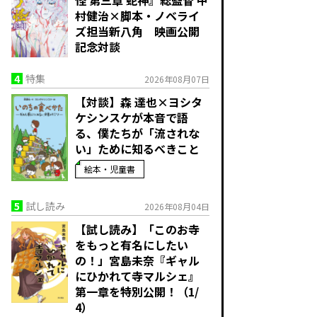
怪 第三章 蛇神』総監督 中
村健治×脚本・ノベライ
ズ担当新八角 映画公開
記念対談
4
特集
2026年08月07日
【対談】森 達也×ヨシタ
ケシンスケが本音で語
る、僕たちが「流されな
い」ために知るべきこと
絵本・児童書
5
試し読み
2026年08月04日
【試し読み】「このお寺
をもっと有名にしたい
の！」宮島未奈『ギャル
にひかれて寺マルシェ』
第一章を特別公開！（1/
4）