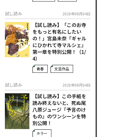
試し読み
2026年08月04日
【試し読み】「このお寺
をもっと有名にしたい
の！」宮島未奈『ギャル
にひかれて寺マルシェ』
第一章を特別公開！（1/
4）
青春
文芸作品
試し読み
2026年08月04日
【試し読み】この手紙を
読み終えないと、死ぬ――尾
八原ジュージ『予言のけ
もの』のワンシーンを特
別公開！
ホラー