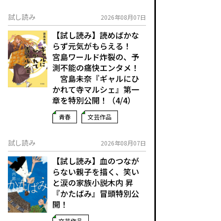
試し読み
2026年08月07日
【試し読み】読めばかな
らず元気がもらえる！
宮島ワールド炸裂の、予
測不能の痛快エンタメ！
宮島未奈『ギャルにひ
かれて寺マルシェ』第一
章を特別公開！（4/4）
青春
文芸作品
試し読み
2026年08月07日
【試し読み】血のつなが
らない親子を描く、笑い
と涙の家族小説――木内 昇
『かたばみ』冒頭特別公
開！
文芸作品