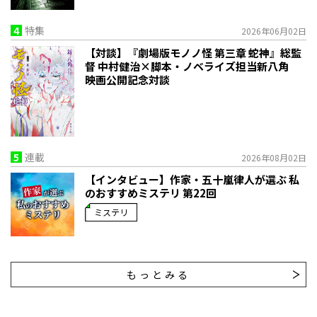
4
特集
2026年06月02日
【対談】『劇場版モノノ怪 第三章 蛇神』総監
督 中村健治×脚本・ノベライズ担当新八角
映画公開記念対談
5
連載
2026年08月02日
【インタビュー】作家・五十嵐律人が選ぶ 私
のおすすめミステリ 第22回
ミステリ
もっとみる