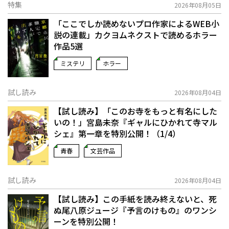
特集
2026年08月05日
「ここでしか読めないプロ作家によるWEB小
説の連載」――カクヨムネクストで読めるホラー
作品5選
ミステリ
ホラー
試し読み
2026年08月04日
【試し読み】「このお寺をもっと有名にした
いの！」宮島未奈『ギャルにひかれて寺マル
シェ』第一章を特別公開！（1/4）
青春
文芸作品
試し読み
2026年08月04日
【試し読み】この手紙を読み終えないと、死
ぬ――尾八原ジュージ『予言のけもの』のワンシ
ーンを特別公開！