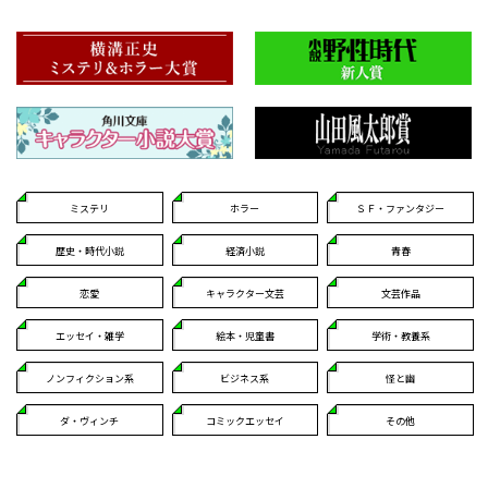
ミステリ
ホラー
ＳＦ・ファンタジー
歴史・時代小説
経済小説
青春
恋愛
キャラクター文芸
文芸作品
エッセイ・雑学
絵本・児童書
学術・教養系
ノンフィクション系
ビジネス系
怪と幽
ダ・ヴィンチ
コミックエッセイ
その他