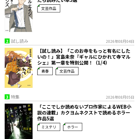
文芸作品
2
試し読み
2026年08月04日
【試し読み】「このお寺をもっと有名にした
いの！」宮島未奈『ギャルにひかれて寺マル
シェ』第一章を特別公開！（1/4）
青春
文芸作品
3
特集
2026年08月05日
「ここでしか読めないプロ作家によるWEB小
説の連載」――カクヨムネクストで読めるホラー
作品5選
ミステリ
ホラー