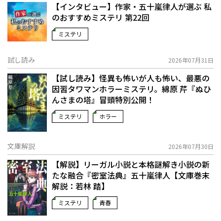
【インタビュー】作家・五十嵐律人が選ぶ 私
のおすすめミステリ 第22回
ミステリ
試し読み
2026年07月31日
【試し読み】怪異も怖いが人も怖い、最悪の
因習タワマンホラーミステリ。綿原 芹『ぬひ
んさまの塔』冒頭特別公開！
ミステリ
ホラー
文庫解説
2026年07月30日
【解説】リーガル小説と本格謎解き小説の新
たな融合――『密室法典』五十嵐律人【文庫巻末
解説：若林 踏】
ミステリ
青春