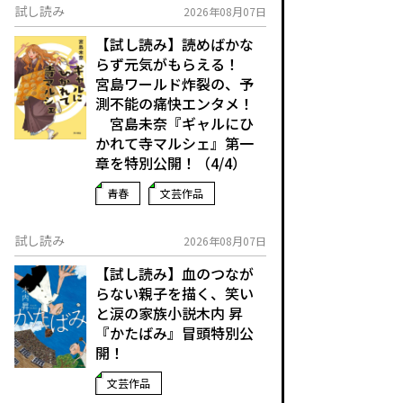
試し読み
2026年08月07日
【試し読み】読めばかな
らず元気がもらえる！
宮島ワールド炸裂の、予
測不能の痛快エンタメ！
宮島未奈『ギャルにひ
かれて寺マルシェ』第一
章を特別公開！（4/4）
青春
文芸作品
試し読み
2026年08月07日
【試し読み】血のつなが
らない親子を描く、笑い
と涙の家族小説――木内 昇
『かたばみ』冒頭特別公
開！
文芸作品