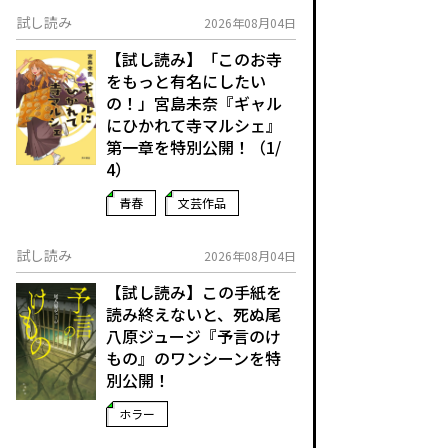
試し読み
2026年08月04日
【試し読み】「このお寺
をもっと有名にしたい
の！」宮島未奈『ギャル
にひかれて寺マルシェ』
第一章を特別公開！（1/
4）
青春
文芸作品
試し読み
2026年08月04日
【試し読み】この手紙を
読み終えないと、死ぬ――尾
八原ジュージ『予言のけ
もの』のワンシーンを特
別公開！
ホラー