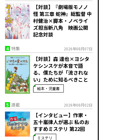
【対談】『劇場版モノノ
怪 第三章 蛇神』総監督 中
村健治×脚本・ノベライ
ズ担当新八角 映画公開
記念対談
4
特集
2026年08月07日
【対談】森 達也×ヨシタ
ケシンスケが本音で語
る、僕たちが「流されな
い」ために知るべきこと
絵本・児童書
5
連載
2026年08月02日
【インタビュー】作家・
五十嵐律人が選ぶ 私のお
すすめミステリ 第22回
ミステリ