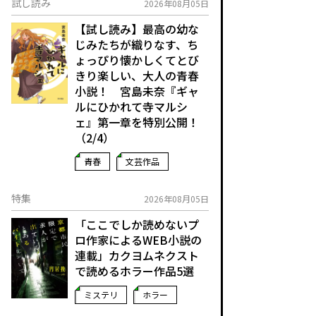
試し読み
2026年08月05日
【試し読み】最高の幼な
じみたちが織りなす、ち
ょっぴり懐かしくてとび
きり楽しい、大人の青春
小説！ 宮島未奈『ギャ
ルにひかれて寺マルシ
ェ』第一章を特別公開！
（2/4）
青春
文芸作品
特集
2026年08月05日
「ここでしか読めないプ
ロ作家によるWEB小説の
連載」――カクヨムネクスト
で読めるホラー作品5選
ミステリ
ホラー