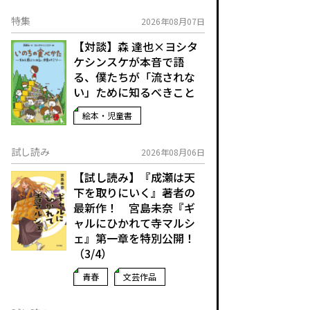
特集
2026年08月07日
【対談】森 達也×ヨシタ
ケシンスケが本音で語
る、僕たちが「流されな
い」ために知るべきこと
絵本・児童書
試し読み
2026年08月06日
【試し読み】『成瀬は天
下を取りにいく』著者の
最新作！ 宮島未奈『ギ
ャルにひかれて寺マルシ
ェ』第一章を特別公開！
（3/4）
青春
文芸作品