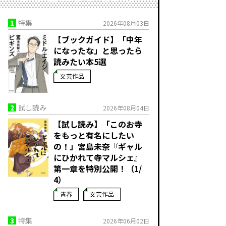
1
特集
2026年08月03日
【ブックガイド】「中年
になったな」と思ったら
読みたい本5選
文芸作品
2
試し読み
2026年08月04日
【試し読み】「このお寺
をもっと有名にしたい
の！」宮島未奈『ギャル
にひかれて寺マルシェ』
第一章を特別公開！（1/
4）
青春
文芸作品
3
特集
2026年06月02日