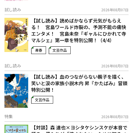
試し読み
2026年08月07日
【試し読み】読めばかならず元気がもらえ
る！ 宮島ワールド炸裂の、予測不能の痛快
エンタメ！ 宮島未奈『ギャルにひかれて寺
マルシェ』第一章を特別公開！（4/4）
青春
文芸作品
試し読み
2026年08月07日
【試し読み】血のつながらない親子を描く、
笑いと涙の家族小説――木内 昇『かたばみ』冒頭
特別公開！
文芸作品
特集
2026年08月07日
【対談】森 達也×ヨシタケシンスケが本音で