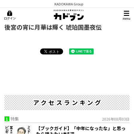
KADOKAWA Group
ログイン
menu
後宮の宵に月華は輝く 琥珀国墨夜伝
アクセスランキング
1
特集
2026年08月03日
【ブックガイド】「中年になったな」と思っ
たら読みたい本5選