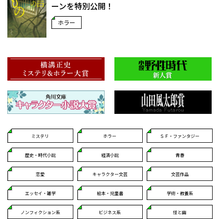
ーンを特別公開！
ホラー
ミステリ
ホラー
ＳＦ・ファンタジー
歴史・時代小説
経済小説
青春
恋愛
キャラクター文芸
文芸作品
エッセイ・雑学
絵本・児童書
学術・教養系
ノンフィクション系
ビジネス系
怪と幽