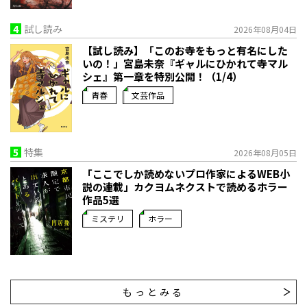
4
試し読み
2026年08月04日
【試し読み】「このお寺をもっと有名にした
いの！」宮島未奈『ギャルにひかれて寺マル
シェ』第一章を特別公開！（1/4）
青春
文芸作品
5
特集
2026年08月05日
「ここでしか読めないプロ作家によるWEB小
説の連載」――カクヨムネクストで読めるホラー
作品5選
ミステリ
ホラー
もっとみる