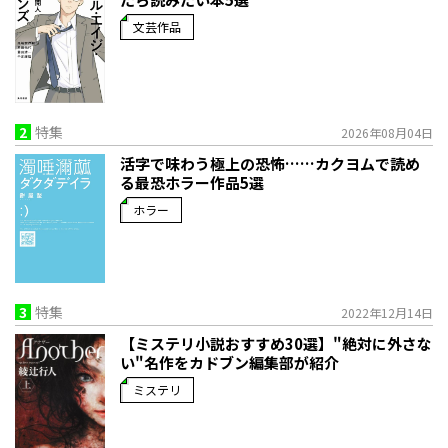
文芸作品
2
特集
2026年08月04日
活字で味わう極上の恐怖……カクヨムで読め
る最恐ホラー作品5選
ホラー
3
特集
2022年12月14日
【ミステリ小説おすすめ30選】"絶対に外さな
い"名作をカドブン編集部が紹介
ミステリ