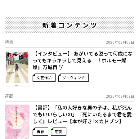
新着コンテンツ
特集
2026年08月08日
【インタビュー】 あがいてる姿って何歳にな
ってもキラキラして見える 『ホルモー燦
燦』万城目 学
文芸作品
ダ・ヴィンチ
連載
2026年08月07日
【書評】「私の大好きな男の子は、私が死ん
でもいいらしいの」――『死にいたるまで君を愛
して』レビュー【本が好き!×カドブン】
青春
恋愛