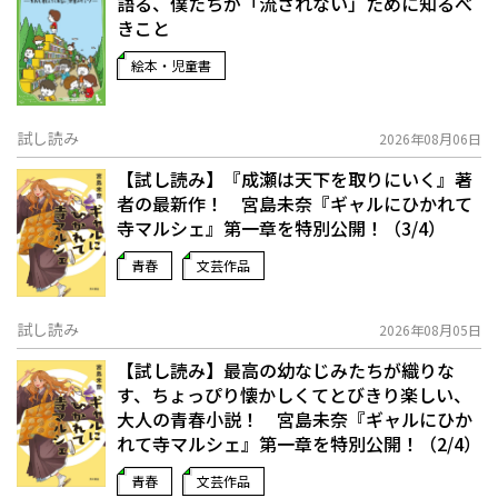
語る、僕たちが「流されない」ために知るべ
きこと
絵本・児童書
試し読み
2026年08月06日
【試し読み】『成瀬は天下を取りにいく』著
者の最新作！ 宮島未奈『ギャルにひかれて
寺マルシェ』第一章を特別公開！（3/4）
青春
文芸作品
試し読み
2026年08月05日
【試し読み】最高の幼なじみたちが織りな
す、ちょっぴり懐かしくてとびきり楽しい、
大人の青春小説！ 宮島未奈『ギャルにひか
れて寺マルシェ』第一章を特別公開！（2/4）
青春
文芸作品