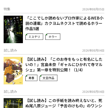
特集
2026年08月05日
「ここでしか読めないプロ作家によるWEB小
説の連載」――カクヨムネクストで読めるホラー
作品5選
ミステリ
ホラー
試し読み
2026年08月04日
【試し読み】「このお寺をもっと有名にした
いの！」宮島未奈『ギャルにひかれて寺マル
シェ』第一章を特別公開！（1/4）
青春
文芸作品
試し読み
2026年08月04日
【試し読み】この手紙を読み終えないと、死
ぬ――尾八原ジュージ『予言のけもの』のワンシ