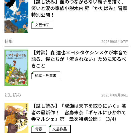
【試し読み】血のつながらない親子を描く、
笑いと涙の家族小説――木内 昇『かたばみ』冒頭
特別公開！
文芸作品
特集
2026年08月07日
【対談】森 達也×ヨシタケシンスケが本音で
語る、僕たちが「流されない」ために知るべ
きこと
絵本・児童書
試し読み
2026年08月06日
【試し読み】『成瀬は天下を取りにいく』著
者の最新作！ 宮島未奈『ギャルにひかれて
寺マルシェ』第一章を特別公開！（3/4）
青春
文芸作品