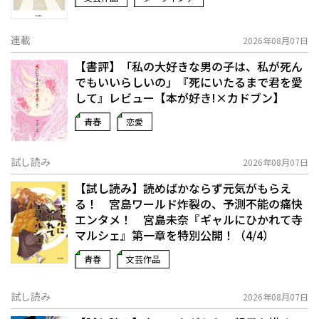
連載
2026年08月07日
【書評】「私の大好きな男の子は、私が死ん
でもいいらしいの」――『死にいたるまで君を愛
して』レビュー【本が好き!×カドブン】
青春
恋愛
試し読み
2026年08月07日
【試し読み】読めばかならず元気がもらえ
る！ 宮島ワールド炸裂の、予測不能の痛快
エンタメ！ 宮島未奈『ギャルにひかれて寺
マルシェ』第一章を特別公開！（4/4）
青春
文芸作品
試し読み
2026年08月07日