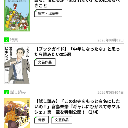
きこと
絵本・児童書
2
特集
2026年08月03日
【ブックガイド】「中年になったな」と思っ
たら読みたい本5選
文芸作品
3
試し読み
2026年08月04日
【試し読み】「このお寺をもっと有名にした
いの！」宮島未奈『ギャルにひかれて寺マル
シェ』第一章を特別公開！（1/4）
青春
文芸作品