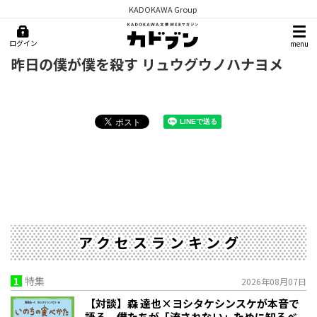
KADOKAWA Group
ログイン
menu
昨日の僕が僕を殺す リュウグウノハナヨメ
アクセスランキング
1
特集
2026年08月07日
【対談】森 達也×ヨシタケシンスケが本音で
語る、僕たちが「流されない」ために知るべ