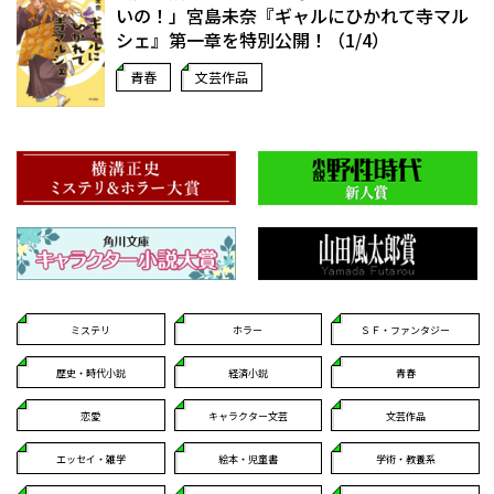
いの！」宮島未奈『ギャルにひかれて寺マル
シェ』第一章を特別公開！（1/4）
青春
文芸作品
ミステリ
ホラー
ＳＦ・ファンタジー
歴史・時代小説
経済小説
青春
恋愛
キャラクター文芸
文芸作品
エッセイ・雑学
絵本・児童書
学術・教養系