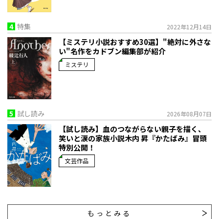
4
特集
2022年12月14日
【ミステリ小説おすすめ30選】"絶対に外さな
い"名作をカドブン編集部が紹介
ミステリ
5
試し読み
2026年08月07日
【試し読み】血のつながらない親子を描く、
笑いと涙の家族小説――木内 昇『かたばみ』冒頭
特別公開！
文芸作品
もっとみる