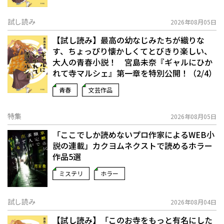
試し読み
2026年08月05日
【試し読み】最高の幼なじみたちが織りな
す、ちょっぴり懐かしくてとびきり楽しい、
大人の青春小説！ 宮島未奈『ギャルにひか
れて寺マルシェ』第一章を特別公開！（2/4）
青春
文芸作品
特集
2026年08月05日
「ここでしか読めないプロ作家によるWEB小
説の連載」――カクヨムネクストで読めるホラー
作品5選
ミステリ
ホラー
試し読み
2026年08月04日
【試し読み】「このお寺をもっと有名にした