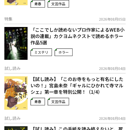
青春
文芸作品
特集
2026年08月05日
「ここでしか読めないプロ作家によるWEB小
説の連載」――カクヨムネクストで読めるホラー
作品5選
ミステリ
ホラー
試し読み
2026年08月04日
【試し読み】「このお寺をもっと有名にした
いの！」宮島未奈『ギャルにひかれて寺マル
シェ』第一章を特別公開！（1/4）
青春
文芸作品
試し読み
2026年08月04日
【試し読み】この手紙を読み終えないと、死