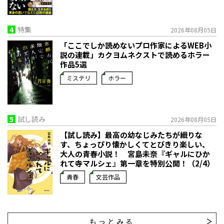
4
特集
2026年08月05日
「ここでしか読めないプロ作家によるWEB小
説の連載」――カクヨムネクストで読めるホラー
作品5選
ミステリ
ホラー
5
試し読み
2026年08月05日
【試し読み】最高の幼なじみたちが織りな
す、ちょっぴり懐かしくてとびきり楽しい、
大人の青春小説！ 宮島未奈『ギャルにひか
れて寺マルシェ』第一章を特別公開！（2/4）
青春
文芸作品
もっとみる