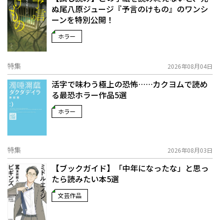
ぬ――尾八原ジュージ『予言のけもの』のワンシ
ーンを特別公開！
ホラー
特集
2026年08月04日
活字で味わう極上の恐怖……カクヨムで読め
る最恐ホラー作品5選
ホラー
特集
2026年08月03日
【ブックガイド】「中年になったな」と思っ
たら読みたい本5選
文芸作品