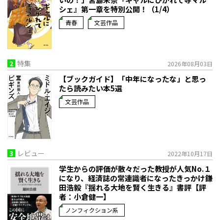
シェ』第一章を特別公開！（1/4）
青春
文芸作品
2
特集
2026年08月03日
【ブックガイド】「中年になったな」と思っ
たら読みたい本5選
文芸作品
3
レビュー
2022年10月17日
学生からの評価が散々だった教授が人気No.１
になり、経済誌の常連識者になったきっかけ――鎌
田浩毅『揺れる大地を賢く生きる』書評【評
者：小倉健一】
ノンフィクション系