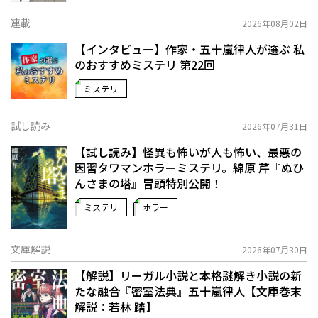
連載
2026年08月02日
【インタビュー】作家・五十嵐律人が選ぶ 私
のおすすめミステリ 第22回
ミステリ
試し読み
2026年07月31日
【試し読み】怪異も怖いが人も怖い、最悪の
因習タワマンホラーミステリ。綿原 芹『ぬひ
んさまの塔』冒頭特別公開！
ミステリ
ホラー
文庫解説
2026年07月30日
【解説】リーガル小説と本格謎解き小説の新
たな融合――『密室法典』五十嵐律人【文庫巻末
解説：若林 踏】