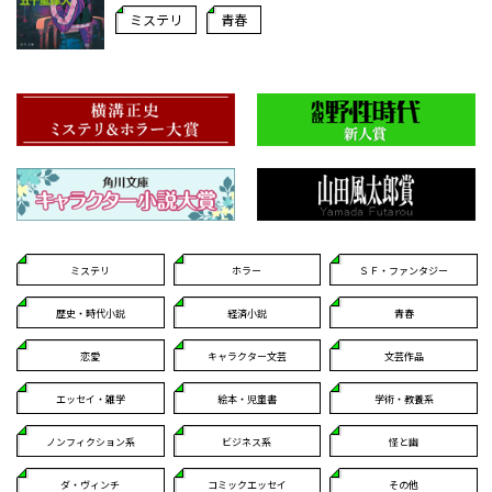
ミステリ
青春
ミステリ
ホラー
ＳＦ・ファンタジー
歴史・時代小説
経済小説
青春
恋愛
キャラクター文芸
文芸作品
エッセイ・雑学
絵本・児童書
学術・教養系
ノンフィクション系
ビジネス系
怪と幽
ダ・ヴィンチ
コミックエッセイ
その他