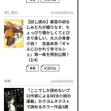
試し読み
2026年08月05日
【試し読み】最高の幼な
じみたちが織りなす、ち
ょっぴり懐かしくてとび
きり楽しい、大人の青春
小説！ 宮島未奈『ギャ
ルにひかれて寺マルシ
ェ』第一章を特別公開！
（2/4）
青春
文芸作品
特集
2026年08月05日
「ここでしか読めないプ
ロ作家によるWEB小説の
連載」――カクヨムネクスト
で読めるホラー作品5選