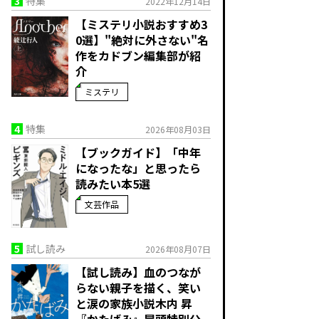
3
特集
2022年12月14日
【ミステリ小説おすすめ3
0選】"絶対に外さない"名
作をカドブン編集部が紹
介
ミステリ
4
特集
2026年08月03日
【ブックガイド】「中年
になったな」と思ったら
読みたい本5選
文芸作品
5
試し読み
2026年08月07日
【試し読み】血のつなが
らない親子を描く、笑い
と涙の家族小説――木内 昇