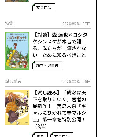
文芸作品
特集
2026年08月07日
【対談】森 達也×ヨシタ
ケシンスケが本音で語
る、僕たちが「流されな
い」ために知るべきこと
絵本・児童書
試し読み
2026年08月06日
【試し読み】『成瀬は天
下を取りにいく』著者の
最新作！ 宮島未奈『ギ
ャルにひかれて寺マルシ
ェ』第一章を特別公開！
（3/4）
青春
文芸作品