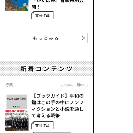
『かたばみ』冒頭特別公
開！
文芸作品
もっとみる
新着コンテンツ
特集
2026年08月09日
【ブックガイド】平和の
鍵はこの手の中に――ノンフ
ィクションと小説を通し
て考える戦争
文芸作品