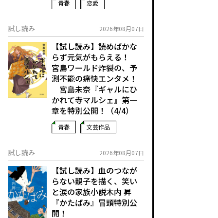
青春
恋愛
試し読み
2026年08月07日
【試し読み】読めばかな
らず元気がもらえる！
宮島ワールド炸裂の、予
測不能の痛快エンタメ！
宮島未奈『ギャルにひ
かれて寺マルシェ』第一
章を特別公開！（4/4）
青春
文芸作品
試し読み
2026年08月07日
【試し読み】血のつなが
らない親子を描く、笑い
と涙の家族小説――木内 昇
『かたばみ』冒頭特別公
開！