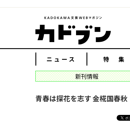
ニュース
特 集
新刊情報
青春は探花を志す 金椛国春秋