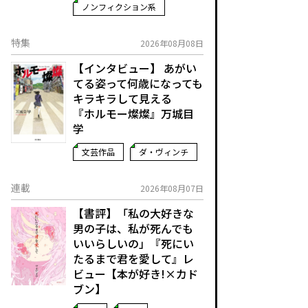
ノンフィクション系
特集
2026年08月08日
【インタビュー】 あがい
てる姿って何歳になっても
キラキラして見える
『ホルモー燦燦』万城目
学
文芸作品
ダ・ヴィンチ
連載
2026年08月07日
【書評】「私の大好きな
男の子は、私が死んでも
いいらしいの」――『死にい
たるまで君を愛して』レ
ビュー【本が好き!×カド
ブン】