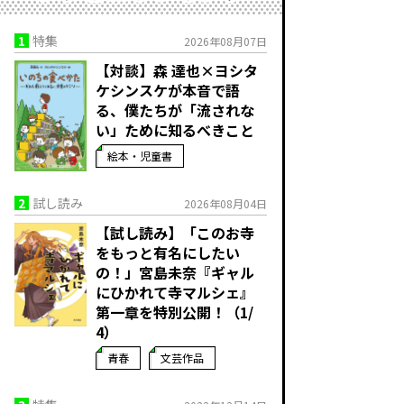
1
特集
2026年08月07日
【対談】森 達也×ヨシタ
ケシンスケが本音で語
る、僕たちが「流されな
い」ために知るべきこと
絵本・児童書
2
試し読み
2026年08月04日
【試し読み】「このお寺
をもっと有名にしたい
の！」宮島未奈『ギャル
にひかれて寺マルシェ』
第一章を特別公開！（1/
4）
青春
文芸作品