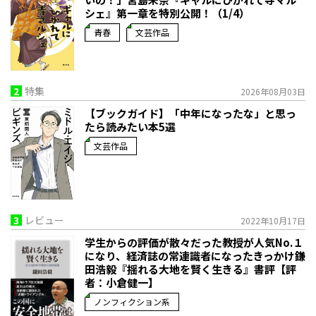
シェ』第一章を特別公開！（1/4）
青春
文芸作品
2
特集
2026年08月03日
【ブックガイド】「中年になったな」と思っ
たら読みたい本5選
文芸作品
3
レビュー
2022年10月17日
学生からの評価が散々だった教授が人気No.１
になり、経済誌の常連識者になったきっかけ――鎌
田浩毅『揺れる大地を賢く生きる』書評【評
者：小倉健一】
ノンフィクション系