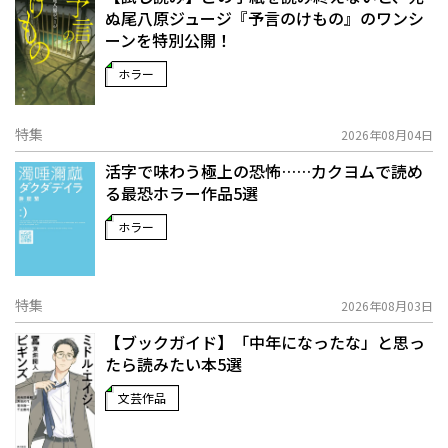
ぬ――尾八原ジュージ『予言のけもの』のワンシ
ーンを特別公開！
ホラー
特集
2026年08月04日
活字で味わう極上の恐怖……カクヨムで読め
る最恐ホラー作品5選
ホラー
特集
2026年08月03日
【ブックガイド】「中年になったな」と思っ
たら読みたい本5選
文芸作品