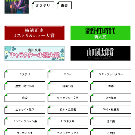
ミステリ
青春
ミステリ
ホラー
ＳＦ・ファンタジー
歴史・時代小説
経済小説
青春
恋愛
キャラクター文芸
文芸作品
エッセイ・雑学
絵本・児童書
学術・教養系
ノンフィクション系
ビジネス系
怪と幽
ダ・ヴィンチ
コミックエッセイ
その他