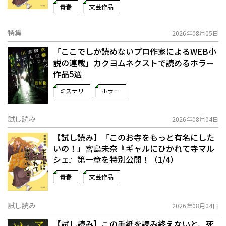
青春
文芸作品
特集
2026年08月05日
「ここでしか読めないプロ作家によるWEB小
説の連載」――カクヨムネクストで読めるホラー
作品5選
ミステリ
ホラー
試し読み
2026年08月04日
【試し読み】「このお寺をもっと有名にした
いの！」宮島未奈『ギャルにひかれて寺マル
シェ』第一章を特別公開！（1/4）
青春
文芸作品
試し読み
2026年08月04日
【試し読み】この手紙を読み終えないと、死