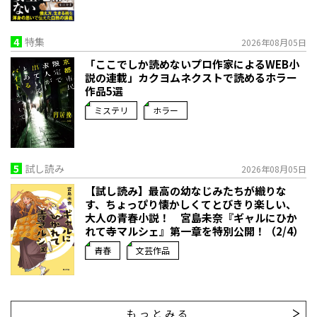
4
特集
2026年08月05日
「ここでしか読めないプロ作家によるWEB小
説の連載」――カクヨムネクストで読めるホラー
作品5選
ミステリ
ホラー
5
試し読み
2026年08月05日
【試し読み】最高の幼なじみたちが織りな
す、ちょっぴり懐かしくてとびきり楽しい、
大人の青春小説！ 宮島未奈『ギャルにひか
れて寺マルシェ』第一章を特別公開！（2/4）
青春
文芸作品
もっとみる