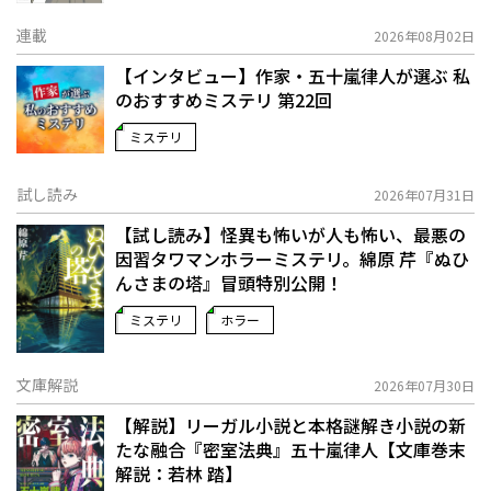
連載
2026年08月02日
【インタビュー】作家・五十嵐律人が選ぶ 私
のおすすめミステリ 第22回
ミステリ
試し読み
2026年07月31日
【試し読み】怪異も怖いが人も怖い、最悪の
因習タワマンホラーミステリ。綿原 芹『ぬひ
んさまの塔』冒頭特別公開！
ミステリ
ホラー
文庫解説
2026年07月30日
【解説】リーガル小説と本格謎解き小説の新
たな融合――『密室法典』五十嵐律人【文庫巻末
解説：若林 踏】