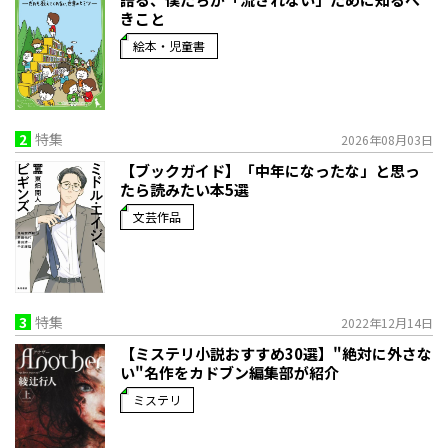
きこと
絵本・児童書
2
特集
2026年08月03日
【ブックガイド】「中年になったな」と思っ
たら読みたい本5選
文芸作品
3
特集
2022年12月14日
【ミステリ小説おすすめ30選】"絶対に外さな
い"名作をカドブン編集部が紹介
ミステリ