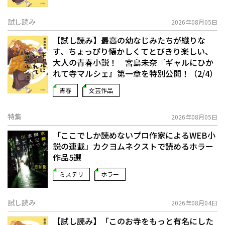
試し読み
2026年08月05日
【試し読み】最高の幼なじみたちが織りな
す、ちょっぴり懐かしくてとびきり楽しい、
大人の青春小説！ 宮島未奈『ギャルにひか
れて寺マルシェ』第一章を特別公開！（2/4）
青春
文芸作品
特集
2026年08月05日
「ここでしか読めないプロ作家によるWEB小
説の連載」――カクヨムネクストで読めるホラー
作品5選
ミステリ
ホラー
試し読み
2026年08月04日
【試し読み】「このお寺をもっと有名にした