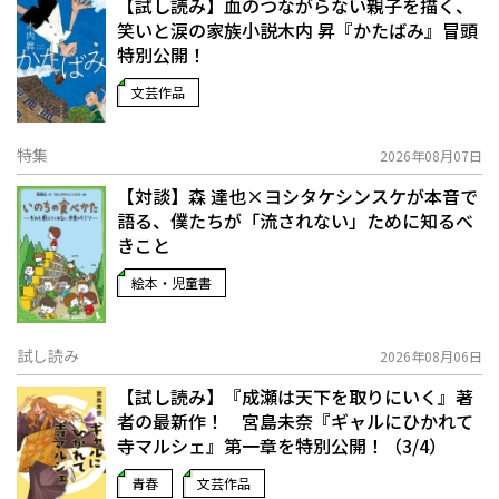
【試し読み】血のつながらない親子を描く、
笑いと涙の家族小説――木内 昇『かたばみ』冒頭
特別公開！
文芸作品
特集
2026年08月07日
【対談】森 達也×ヨシタケシンスケが本音で
語る、僕たちが「流されない」ために知るべ
きこと
絵本・児童書
試し読み
2026年08月06日
【試し読み】『成瀬は天下を取りにいく』著
者の最新作！ 宮島未奈『ギャルにひかれて
寺マルシェ』第一章を特別公開！（3/4）
青春
文芸作品