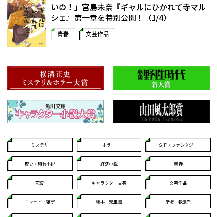
いの！」宮島未奈『ギャルにひかれて寺マル
シェ』第一章を特別公開！（1/4）
青春
文芸作品
ミステリ
ホラー
ＳＦ・ファンタジー
歴史・時代小説
経済小説
青春
恋愛
キャラクター文芸
文芸作品
エッセイ・雑学
絵本・児童書
学術・教養系