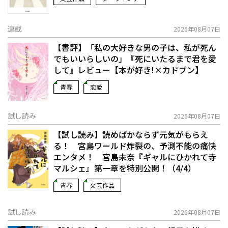
連載
2026年08月07日
【書評】「私の大好きな男の子は、私が死ん
でもいいらしいの」――『死にいたるまで君を愛
して』レビュー【本が好き!×カドブン】
青春
恋愛
試し読み
2026年08月07日
【試し読み】読めばかならず元気がもらえ
る！ 宮島ワールド炸裂の、予測不能の痛快
エンタメ！ 宮島未奈『ギャルにひかれて寺
マルシェ』第一章を特別公開！（4/4）
青春
文芸作品
試し読み
2026年08月07日