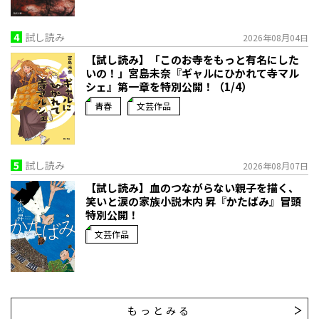
4
試し読み
2026年08月04日
【試し読み】「このお寺をもっと有名にした
いの！」宮島未奈『ギャルにひかれて寺マル
シェ』第一章を特別公開！（1/4）
青春
文芸作品
5
試し読み
2026年08月07日
【試し読み】血のつながらない親子を描く、
笑いと涙の家族小説――木内 昇『かたばみ』冒頭
特別公開！
文芸作品
もっとみる