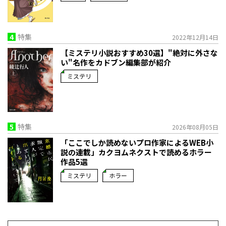
4
特集
2022年12月14日
【ミステリ小説おすすめ30選】"絶対に外さな
い"名作をカドブン編集部が紹介
ミステリ
5
特集
2026年08月05日
「ここでしか読めないプロ作家によるWEB小
説の連載」――カクヨムネクストで読めるホラー
作品5選
ミステリ
ホラー