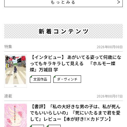
もっとみる
新着コンテンツ
特集
2026年08月08日
【インタビュー】 あがいてる姿って何歳にな
ってもキラキラして見える 『ホルモー燦
燦』万城目 学
文芸作品
ダ・ヴィンチ
連載
2026年08月07日
【書評】「私の大好きな男の子は、私が死ん
でもいいらしいの」――『死にいたるまで君を愛
して』レビュー【本が好き!×カドブン】