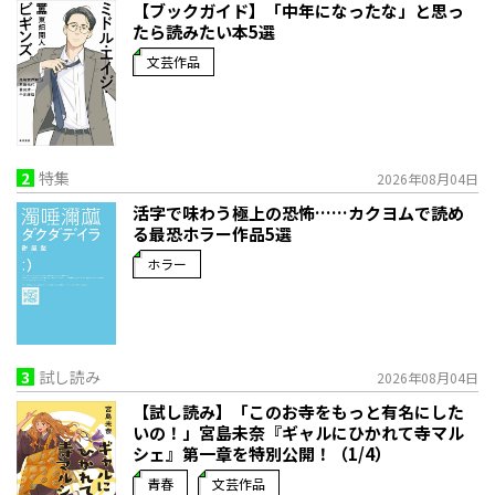
【ブックガイド】「中年になったな」と思っ
たら読みたい本5選
文芸作品
2
特集
2026年08月04日
活字で味わう極上の恐怖……カクヨムで読め
る最恐ホラー作品5選
ホラー
3
試し読み
2026年08月04日
【試し読み】「このお寺をもっと有名にした
いの！」宮島未奈『ギャルにひかれて寺マル
シェ』第一章を特別公開！（1/4）
青春
文芸作品