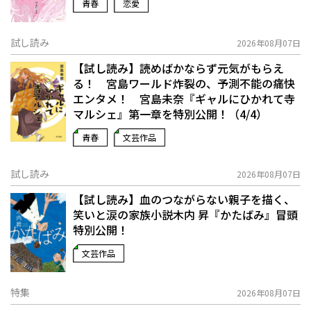
青春
恋愛
試し読み
2026年08月07日
【試し読み】読めばかならず元気がもらえ
る！ 宮島ワールド炸裂の、予測不能の痛快
エンタメ！ 宮島未奈『ギャルにひかれて寺
マルシェ』第一章を特別公開！（4/4）
青春
文芸作品
試し読み
2026年08月07日
【試し読み】血のつながらない親子を描く、
笑いと涙の家族小説――木内 昇『かたばみ』冒頭
特別公開！
文芸作品
特集
2026年08月07日