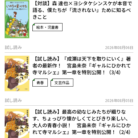
【対談】森 達也×ヨシタケシンスケが本音で
語る、僕たちが「流されない」ために知るべ
きこと
絵本・児童書
試し読み
2026年08月06日
【試し読み】『成瀬は天下を取りにいく』著
者の最新作！ 宮島未奈『ギャルにひかれて
寺マルシェ』第一章を特別公開！（3/4）
青春
文芸作品
試し読み
2026年08月05日
【試し読み】最高の幼なじみたちが織りな
す、ちょっぴり懐かしくてとびきり楽しい、
大人の青春小説！ 宮島未奈『ギャルにひか
れて寺マルシェ』第一章を特別公開！（2/4）