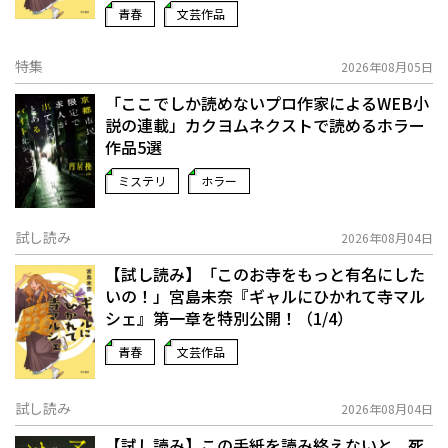
青春
文芸作品
特集
2026年08月05日
「ここでしか読めないプロ作家によるWEB小
説の連載」――カクヨムネクストで読めるホラー
作品5選
ミステリ
ホラー
試し読み
2026年08月04日
【試し読み】「このお寺をもっと有名にした
いの！」宮島未奈『ギャルにひかれて寺マル
シェ』第一章を特別公開！（1/4）
青春
文芸作品
試し読み
2026年08月04日
【試し読み】この手紙を読み終えないと、死