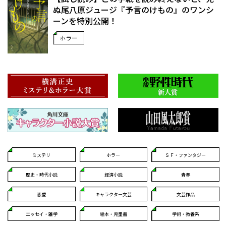
ぬ――尾八原ジュージ『予言のけもの』のワンシ
ーンを特別公開！
ホラー
ミステリ
ホラー
ＳＦ・ファンタジー
歴史・時代小説
経済小説
青春
恋愛
キャラクター文芸
文芸作品
エッセイ・雑学
絵本・児童書
学術・教養系