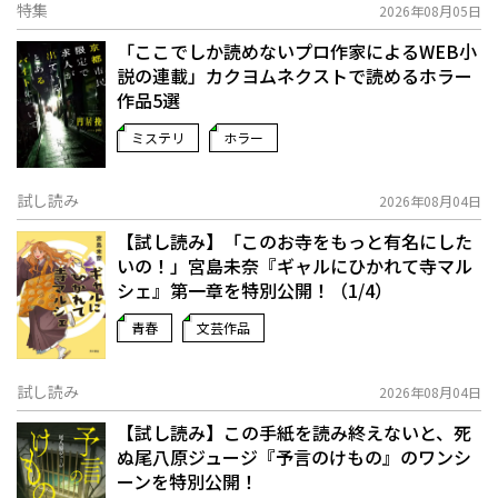
特集
2026年08月05日
「ここでしか読めないプロ作家によるWEB小
説の連載」――カクヨムネクストで読めるホラー
作品5選
ミステリ
ホラー
試し読み
2026年08月04日
【試し読み】「このお寺をもっと有名にした
いの！」宮島未奈『ギャルにひかれて寺マル
シェ』第一章を特別公開！（1/4）
青春
文芸作品
試し読み
2026年08月04日
【試し読み】この手紙を読み終えないと、死
ぬ――尾八原ジュージ『予言のけもの』のワンシ
ーンを特別公開！