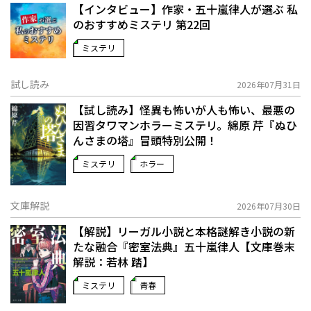
【インタビュー】作家・五十嵐律人が選ぶ 私
のおすすめミステリ 第22回
ミステリ
試し読み
2026年07月31日
【試し読み】怪異も怖いが人も怖い、最悪の
因習タワマンホラーミステリ。綿原 芹『ぬひ
んさまの塔』冒頭特別公開！
ミステリ
ホラー
文庫解説
2026年07月30日
【解説】リーガル小説と本格謎解き小説の新
たな融合――『密室法典』五十嵐律人【文庫巻末
解説：若林 踏】
ミステリ
青春