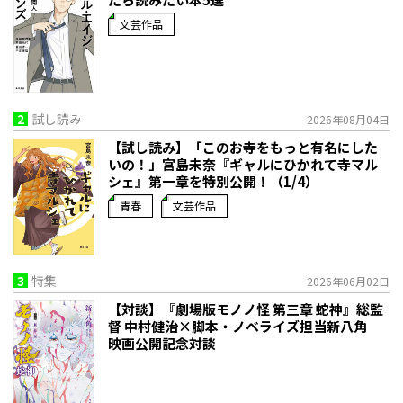
文芸作品
2
試し読み
2026年08月04日
【試し読み】「このお寺をもっと有名にした
いの！」宮島未奈『ギャルにひかれて寺マル
シェ』第一章を特別公開！（1/4）
青春
文芸作品
3
特集
2026年06月02日
【対談】『劇場版モノノ怪 第三章 蛇神』総監
督 中村健治×脚本・ノベライズ担当新八角
映画公開記念対談