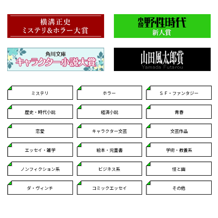
ミステリ
ホラー
ＳＦ・ファンタジー
歴史・時代小説
経済小説
青春
恋愛
キャラクター文芸
文芸作品
エッセイ・雑学
絵本・児童書
学術・教養系
ノンフィクション系
ビジネス系
怪と幽
ダ・ヴィンチ
コミックエッセイ
その他