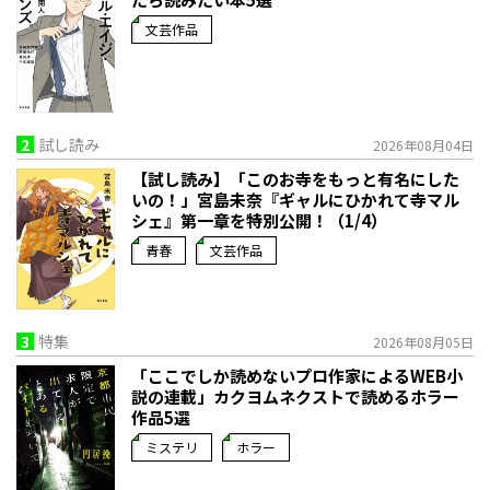
文芸作品
2
試し読み
2026年08月04日
【試し読み】「このお寺をもっと有名にした
いの！」宮島未奈『ギャルにひかれて寺マル
シェ』第一章を特別公開！（1/4）
青春
文芸作品
3
特集
2026年08月05日
「ここでしか読めないプロ作家によるWEB小
説の連載」――カクヨムネクストで読めるホラー
作品5選
ミステリ
ホラー