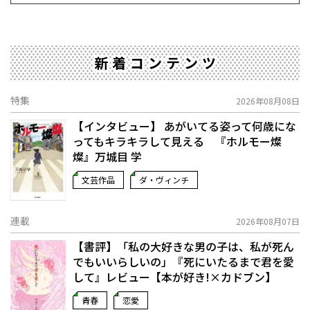
新着コンテンツ
特集
2026年08月08日
【インタビュー】 あがいてる姿って何歳にな
ってもキラキラして見える 『ホルモー燦
燦』万城目 学
文芸作品
ダ・ヴィンチ
連載
2026年08月07日
【書評】「私の大好きな男の子は、私が死ん
でもいいらしいの」――『死にいたるまで君を愛
して』レビュー【本が好き!×カドブン】
青春
恋愛