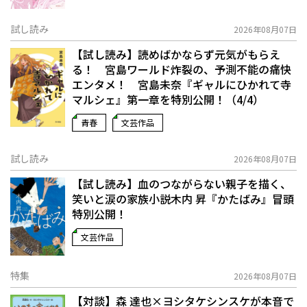
試し読み
2026年08月07日
【試し読み】読めばかならず元気がもらえ
る！ 宮島ワールド炸裂の、予測不能の痛快
エンタメ！ 宮島未奈『ギャルにひかれて寺
マルシェ』第一章を特別公開！（4/4）
青春
文芸作品
試し読み
2026年08月07日
【試し読み】血のつながらない親子を描く、
笑いと涙の家族小説――木内 昇『かたばみ』冒頭
特別公開！
文芸作品
特集
2026年08月07日
【対談】森 達也×ヨシタケシンスケが本音で