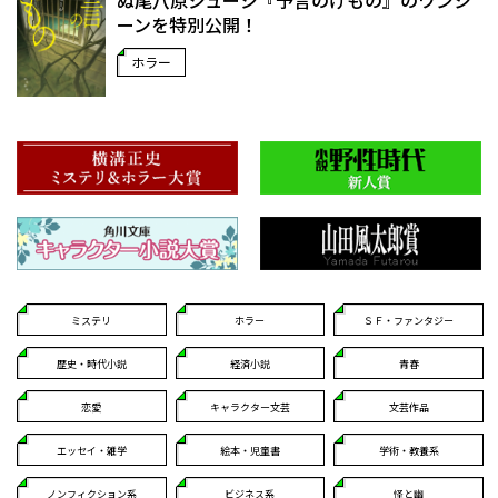
ぬ――尾八原ジュージ『予言のけもの』のワンシ
ーンを特別公開！
ホラー
ミステリ
ホラー
ＳＦ・ファンタジー
歴史・時代小説
経済小説
青春
恋愛
キャラクター文芸
文芸作品
エッセイ・雑学
絵本・児童書
学術・教養系
ノンフィクション系
ビジネス系
怪と幽