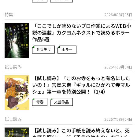
特集
2026年08月05日
「ここでしか読めないプロ作家によるWEB小
説の連載」――カクヨムネクストで読めるホラー
作品5選
ミステリ
ホラー
試し読み
2026年08月04日
【試し読み】「このお寺をもっと有名にした
いの！」宮島未奈『ギャルにひかれて寺マル
シェ』第一章を特別公開！（1/4）
青春
文芸作品
試し読み
2026年08月04日
【試し読み】この手紙を読み終えないと、死