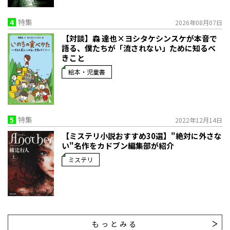
4
特集
2026年08月07日
【対談】森 達也×ヨシタケシンスケが本音で
語る、僕たちが「流されない」ために知るべ
きこと
絵本・児童書
5
特集
2022年12月14日
【ミステリ小説おすすめ30選】"絶対に外さな
い"名作をカドブン編集部が紹介
ミステリ
もっとみる