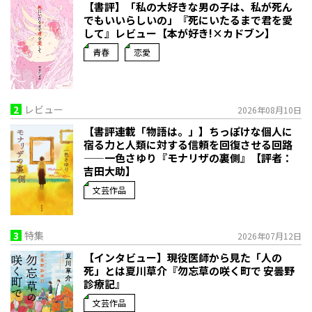
【書評】「私の大好きな男の子は、私が死ん
でもいいらしいの」――『死にいたるまで君を愛
して』レビュー【本が好き!×カドブン】
青春
恋愛
2
レビュー
2026年08月10日
【書評連載「物語は。」】ちっぽけな個人に
宿る力と人類に対する信頼を回復させる回路
——一色さゆり『モナリザの裏側』【評者：
吉田大助】
文芸作品
3
特集
2026年07月12日
【インタビュー】現役医師から見た「人の
死」とは――夏川草介『勿忘草の咲く町で 安曇野
診療記』
文芸作品