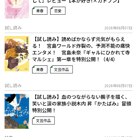
して』レビュー【本が好き!×カドブン】
青春
恋愛
試し読み
2026年08月07日
【試し読み】読めばかならず元気がもらえ
る！ 宮島ワールド炸裂の、予測不能の痛快
エンタメ！ 宮島未奈『ギャルにひかれて寺
マルシェ』第一章を特別公開！（4/4）
青春
文芸作品
試し読み
2026年08月07日
【試し読み】血のつながらない親子を描く、
笑いと涙の家族小説――木内 昇『かたばみ』冒頭
特別公開！
文芸作品