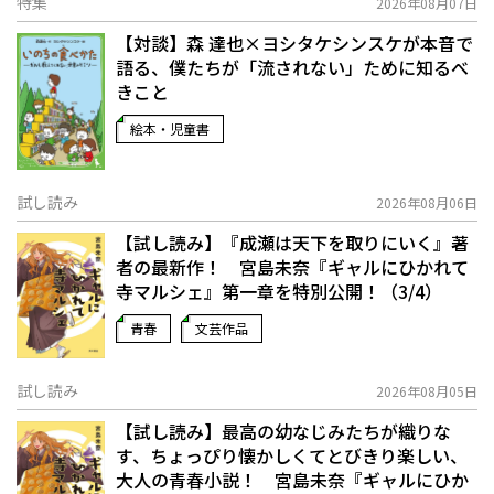
特集
2026年08月07日
【対談】森 達也×ヨシタケシンスケが本音で
語る、僕たちが「流されない」ために知るべ
きこと
絵本・児童書
試し読み
2026年08月06日
【試し読み】『成瀬は天下を取りにいく』著
者の最新作！ 宮島未奈『ギャルにひかれて
寺マルシェ』第一章を特別公開！（3/4）
青春
文芸作品
試し読み
2026年08月05日
【試し読み】最高の幼なじみたちが織りな
す、ちょっぴり懐かしくてとびきり楽しい、
大人の青春小説！ 宮島未奈『ギャルにひか