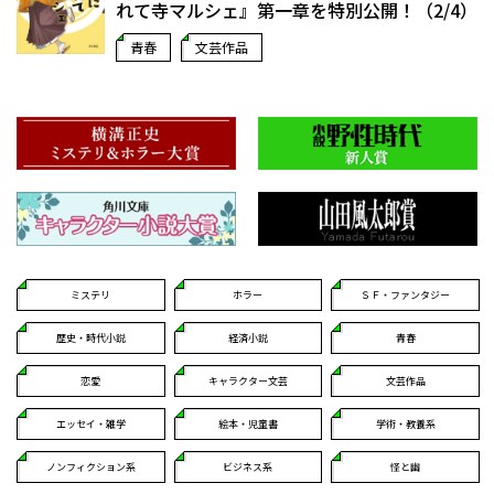
れて寺マルシェ』第一章を特別公開！（2/4）
青春
文芸作品
ミステリ
ホラー
ＳＦ・ファンタジー
歴史・時代小説
経済小説
青春
恋愛
キャラクター文芸
文芸作品
エッセイ・雑学
絵本・児童書
学術・教養系
ノンフィクション系
ビジネス系
怪と幽