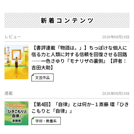
新着コンテンツ
レビュー
2026年08月10日
【書評連載「物語は。」】ちっぽけな個人に
宿る力と人類に対する信頼を回復させる回路
——一色さゆり『モナリザの裏側』【評者：
吉田大助】
文芸作品
連載
2026年08月10日
【第4回】「自律」とは何か−１――斎藤 環『ひき
こもりと「自律」』
学術・教養系