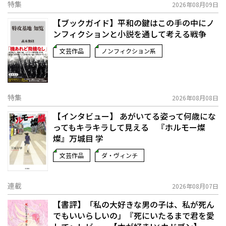
特集
2026年08月09日
【ブックガイド】平和の鍵はこの手の中に――ノ
ンフィクションと小説を通して考える戦争
文芸作品
ノンフィクション系
特集
2026年08月08日
【インタビュー】 あがいてる姿って何歳にな
ってもキラキラして見える 『ホルモー燦
燦』万城目 学
文芸作品
ダ・ヴィンチ
連載
2026年08月07日
【書評】「私の大好きな男の子は、私が死ん
でもいいらしいの」――『死にいたるまで君を愛