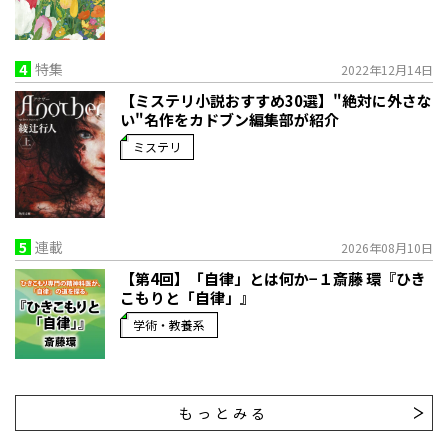
4
特集
2022年12月14日
【ミステリ小説おすすめ30選】"絶対に外さな
い"名作をカドブン編集部が紹介
ミステリ
5
連載
2026年08月10日
【第4回】「自律」とは何か−１――斎藤 環『ひき
こもりと「自律」』
学術・教養系
もっとみる