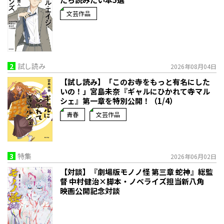
文芸作品
2
試し読み
2026年08月04日
【試し読み】「このお寺をもっと有名にした
いの！」宮島未奈『ギャルにひかれて寺マル
シェ』第一章を特別公開！（1/4）
青春
文芸作品
3
特集
2026年06月02日
【対談】『劇場版モノノ怪 第三章 蛇神』総監
督 中村健治×脚本・ノベライズ担当新八角
映画公開記念対談