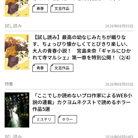
青春
文芸作品
試し読み
2026年08月05日
【試し読み】最高の幼なじみたちが織りな
す、ちょっぴり懐かしくてとびきり楽しい、
大人の青春小説！ 宮島未奈『ギャルにひか
れて寺マルシェ』第一章を特別公開！（2/4）
青春
文芸作品
特集
2026年08月05日
「ここでしか読めないプロ作家によるWEB小
説の連載」――カクヨムネクストで読めるホラー
作品5選
ミステリ
ホラー
試し読み
2026年08月04日