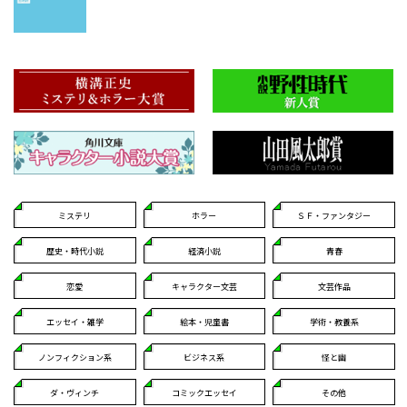
ミステリ
ホラー
ＳＦ・ファンタジー
歴史・時代小説
経済小説
青春
恋愛
キャラクター文芸
文芸作品
エッセイ・雑学
絵本・児童書
学術・教養系
ノンフィクション系
ビジネス系
怪と幽
ダ・ヴィンチ
コミックエッセイ
その他