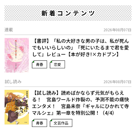
新着コンテンツ
連載
2026年08月07日
【書評】「私の大好きな男の子は、私が死ん
でもいいらしいの」――『死にいたるまで君を愛
して』レビュー【本が好き!×カドブン】
青春
恋愛
試し読み
2026年08月07日
【試し読み】読めばかならず元気がもらえ
る！ 宮島ワールド炸裂の、予測不能の痛快
エンタメ！ 宮島未奈『ギャルにひかれて寺
マルシェ』第一章を特別公開！（4/4）
青春
文芸作品