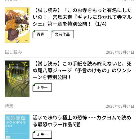
【試し読み】「このお寺をもっと有名にした
いの！」宮島未奈『ギャルにひかれて寺マル
シェ』第一章を特別公開！（1/4）
青春
文芸作品
試し読み
2026年08月04日
【試し読み】この手紙を読み終えないと、死
ぬ――尾八原ジュージ『予言のけもの』のワンシ
ーンを特別公開！
ホラー
特集
2026年08月04日
活字で味わう極上の恐怖……カクヨムで読め
る最恐ホラー作品5選
ホラー