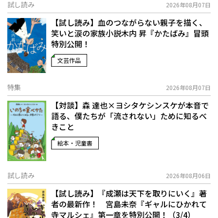
試し読み
2026年08月07日
【試し読み】血のつながらない親子を描く、
笑いと涙の家族小説――木内 昇『かたばみ』冒頭
特別公開！
文芸作品
特集
2026年08月07日
【対談】森 達也×ヨシタケシンスケが本音で
語る、僕たちが「流されない」ために知るべ
きこと
絵本・児童書
試し読み
2026年08月06日
【試し読み】『成瀬は天下を取りにいく』著
者の最新作！ 宮島未奈『ギャルにひかれて
寺マルシェ』第一章を特別公開！（3/4）