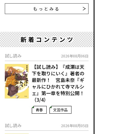
もっとみる
新着コンテンツ
試し読み
2026年08月06日
【試し読み】『成瀬は天
下を取りにいく』著者の
最新作！ 宮島未奈『ギ
ャルにひかれて寺マルシ
ェ』第一章を特別公開！
（3/4）
青春
文芸作品
試し読み
2026年08月05日