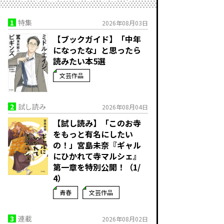
1
特集
2026年08月03日
【ブックガイド】「中年
になったな」と思ったら
読みたい本5選
文芸作品
2
試し読み
2026年08月04日
【試し読み】「このお寺
をもっと有名にしたい
の！」宮島未奈『ギャル
にひかれて寺マルシェ』
第一章を特別公開！（1/
4）
青春
文芸作品
3
連載
2026年08月02日