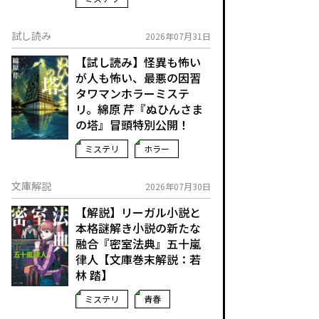
試し読み
2026年07月31日
【試し読み】怪異も怖い
が人も怖い、最悪の因習
タワマンホラーミステ
リ。綿原 芹『ぬひんさま
の塔』冒頭特別公開！
ミステリ
ホラー
文庫解説
2026年07月30日
【解説】リーガル小説と
本格謎解き小説の新たな
融合――『密室法典』五十嵐
律人【文庫巻末解説：若
林 踏】
ミステリ
青春