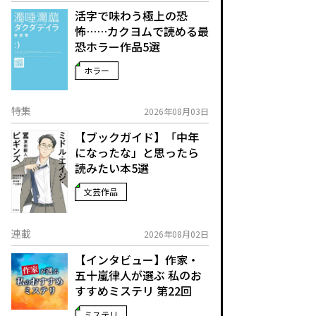
活字で味わう極上の恐
怖……カクヨムで読める最
恐ホラー作品5選
ホラー
特集
2026年08月03日
【ブックガイド】「中年
になったな」と思ったら
読みたい本5選
文芸作品
連載
2026年08月02日
【インタビュー】作家・
五十嵐律人が選ぶ 私のお
すすめミステリ 第22回
ミステリ