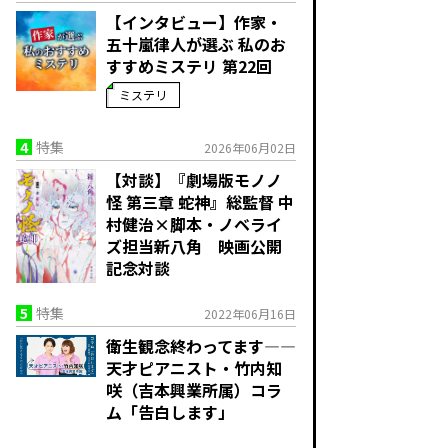
【インタビュー】作家・
五十嵐律人が選ぶ 私のお
すすめミステリ 第22回
ミステリ
4
特集
2026年06月02日
【対談】『劇場版モノノ
怪 第三章 蛇神』総監督 中
村健治×脚本・ノベライ
ズ担当新八角 映画公開
記念対談
5
特集
2022年06月16日
衛生観念終わってます—―
天才ピアニスト・竹内知
咲（吉本興業所属）コラ
ム「告白します」