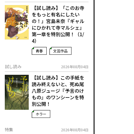
【試し読み】「このお寺
をもっと有名にしたい
の！」宮島未奈『ギャル
にひかれて寺マルシェ』
第一章を特別公開！（1/
4）
青春
文芸作品
試し読み
2026年08月04日
【試し読み】この手紙を
読み終えないと、死ぬ――尾
八原ジュージ『予言のけ
もの』のワンシーンを特
別公開！
ホラー
特集
2026年08月04日