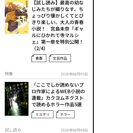
【試し読み】最高の幼な
じみたちが織りなす、ち
ょっぴり懐かしくてとび
きり楽しい、大人の青春
小説！ 宮島未奈『ギャ
ルにひかれて寺マルシ
ェ』第一章を特別公開！
（2/4）
青春
文芸作品
特集
2026年08月05日
「ここでしか読めないプ
ロ作家によるWEB小説の
連載」――カクヨムネクスト
で読めるホラー作品5選
ミステリ
ホラー
試し読み
2026年08月04日