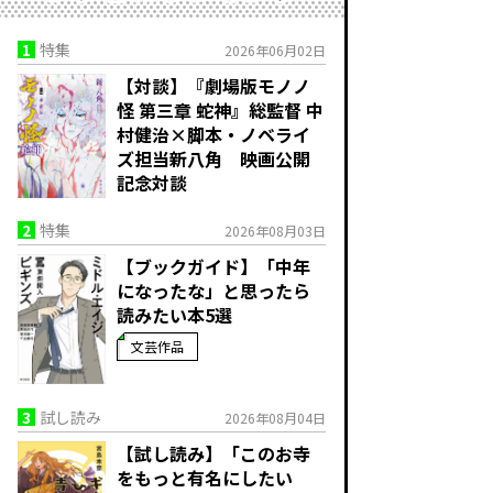
1
特集
2026年06月02日
【対談】『劇場版モノノ
怪 第三章 蛇神』総監督 中
村健治×脚本・ノベライ
ズ担当新八角 映画公開
記念対談
2
特集
2026年08月03日
【ブックガイド】「中年
になったな」と思ったら
読みたい本5選
文芸作品
3
試し読み
2026年08月04日
【試し読み】「このお寺
をもっと有名にしたい