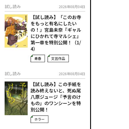
試し読み
2026年08月04日
【試し読み】「このお寺
をもっと有名にしたい
の！」宮島未奈『ギャル
にひかれて寺マルシェ』
第一章を特別公開！（1/
4）
青春
文芸作品
試し読み
2026年08月04日
【試し読み】この手紙を
読み終えないと、死ぬ――尾
八原ジュージ『予言のけ
もの』のワンシーンを特
別公開！
ホラー