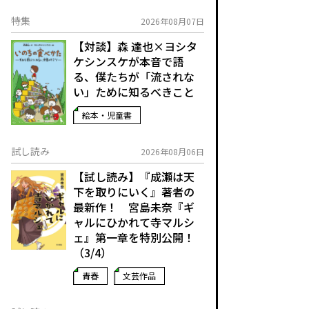
特集
2026年08月07日
【対談】森 達也×ヨシタ
ケシンスケが本音で語
る、僕たちが「流されな
い」ために知るべきこと
絵本・児童書
試し読み
2026年08月06日
【試し読み】『成瀬は天
下を取りにいく』著者の
最新作！ 宮島未奈『ギ
ャルにひかれて寺マルシ
ェ』第一章を特別公開！
（3/4）
青春
文芸作品