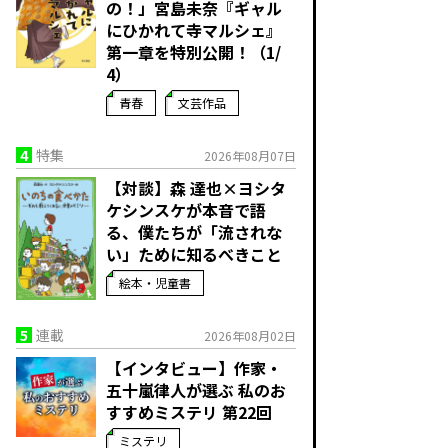
の！」宮島未奈『ギャル
にひかれて寺マルシェ』
第一章を特別公開！（1/
4）
青春
文芸作品
4
特集
2026年08月07日
【対談】森 達也×ヨシタ
ケシンスケが本音で語
る、僕たちが「流されな
い」ために知るべきこと
絵本・児童書
5
連載
2026年08月02日
【インタビュー】作家・
五十嵐律人が選ぶ 私のお
すすめミステリ 第22回
ミステリ