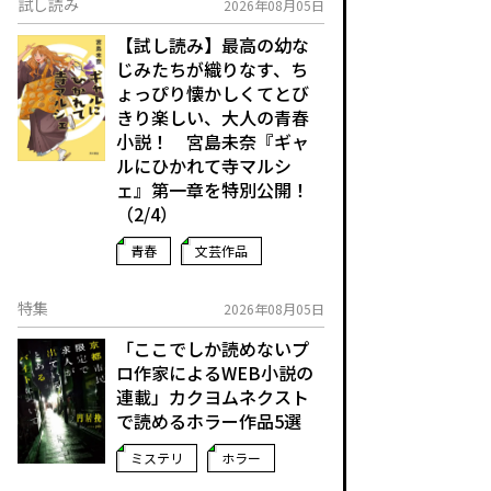
試し読み
2026年08月05日
【試し読み】最高の幼な
じみたちが織りなす、ち
ょっぴり懐かしくてとび
きり楽しい、大人の青春
小説！ 宮島未奈『ギャ
ルにひかれて寺マルシ
ェ』第一章を特別公開！
（2/4）
青春
文芸作品
特集
2026年08月05日
「ここでしか読めないプ
ロ作家によるWEB小説の
連載」――カクヨムネクスト
で読めるホラー作品5選
ミステリ
ホラー