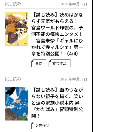
試し読み
2026年08月07日
【試し読み】読めばかな
らず元気がもらえる！
宮島ワールド炸裂の、予
測不能の痛快エンタメ！
宮島未奈『ギャルにひ
かれて寺マルシェ』第一
章を特別公開！（4/4）
青春
文芸作品
試し読み
2026年08月07日
【試し読み】血のつなが
らない親子を描く、笑い
と涙の家族小説――木内 昇
『かたばみ』冒頭特別公
開！
文芸作品