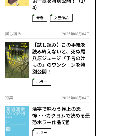
第一章を特別公開！（1/
4）
青春
文芸作品
試し読み
2026年08月04日
【試し読み】この手紙を
読み終えないと、死ぬ――尾
八原ジュージ『予言のけ
もの』のワンシーンを特
別公開！
ホラー
特集
2026年08月04日
活字で味わう極上の恐
怖……カクヨムで読める最
恐ホラー作品5選
ホラー