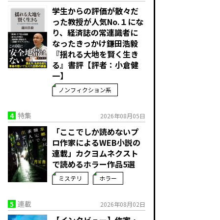
学生からの評価が散々だ
った教授が人気No.１にな
り、経済誌の常連識者に
なったきっかけ――鎌田浩毅
『揺れる大地を賢く生き
る』書評【評者：小倉健
一】
ノンフィクション系
4
特集
2026年08月05日
「ここでしか読めないプ
ロ作家によるWEB小説の
連載」――カクヨムネクスト
で読めるホラー作品5選
ミステリ
ホラー
5
連載
2026年08月02日