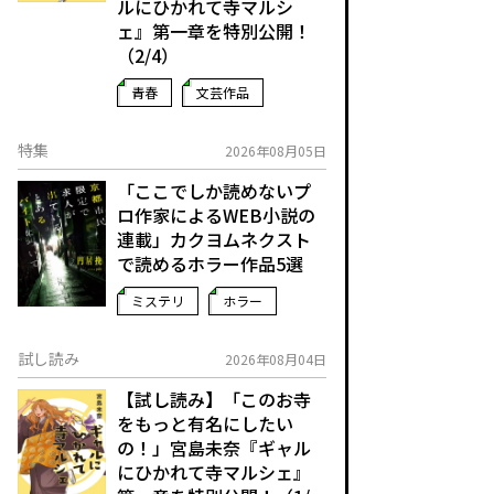
ルにひかれて寺マルシ
ェ』第一章を特別公開！
（2/4）
青春
文芸作品
特集
2026年08月05日
「ここでしか読めないプ
ロ作家によるWEB小説の
連載」――カクヨムネクスト
で読めるホラー作品5選
ミステリ
ホラー
試し読み
2026年08月04日
【試し読み】「このお寺
をもっと有名にしたい
の！」宮島未奈『ギャル
にひかれて寺マルシェ』