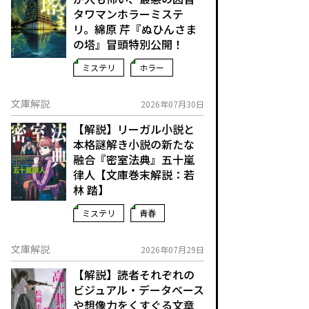
タワマンホラーミステ
リ。綿原 芹『ぬひんさま
の塔』冒頭特別公開！
ミステリ
ホラー
文庫解説
2026年07月30日
【解説】リーガル小説と
本格謎解き小説の新たな
融合――『密室法典』五十嵐
律人【文庫巻末解説：若
林 踏】
ミステリ
青春
文庫解説
2026年07月29日
【解説】読者それぞれの
ビジュアル・データベース
や想像力をくすぐる文章――