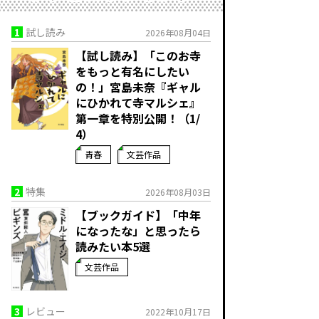
1
試し読み
2026年08月04日
【試し読み】「このお寺
をもっと有名にしたい
の！」宮島未奈『ギャル
にひかれて寺マルシェ』
第一章を特別公開！（1/
4）
青春
文芸作品
2
特集
2026年08月03日
【ブックガイド】「中年
になったな」と思ったら
読みたい本5選
文芸作品
3
レビュー
2022年10月17日