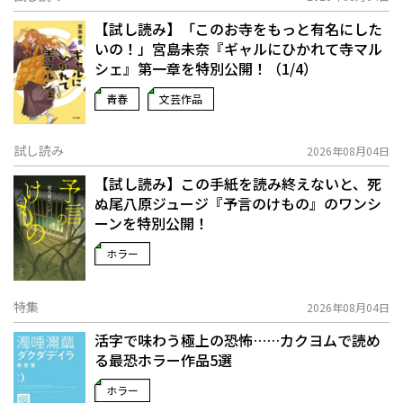
【試し読み】「このお寺をもっと有名にした
いの！」宮島未奈『ギャルにひかれて寺マル
シェ』第一章を特別公開！（1/4）
青春
文芸作品
試し読み
2026年08月04日
【試し読み】この手紙を読み終えないと、死
ぬ――尾八原ジュージ『予言のけもの』のワンシ
ーンを特別公開！
ホラー
特集
2026年08月04日
活字で味わう極上の恐怖……カクヨムで読め
る最恐ホラー作品5選
ホラー