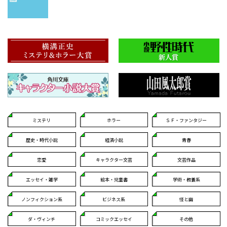
ミステリ
ホラー
ＳＦ・ファンタジー
歴史・時代小説
経済小説
青春
恋愛
キャラクター文芸
文芸作品
エッセイ・雑学
絵本・児童書
学術・教養系
ノンフィクション系
ビジネス系
怪と幽
ダ・ヴィンチ
コミックエッセイ
その他