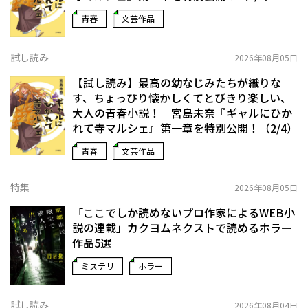
青春
文芸作品
試し読み
2026年08月05日
【試し読み】最高の幼なじみたちが織りな
す、ちょっぴり懐かしくてとびきり楽しい、
大人の青春小説！ 宮島未奈『ギャルにひか
れて寺マルシェ』第一章を特別公開！（2/4）
青春
文芸作品
特集
2026年08月05日
「ここでしか読めないプロ作家によるWEB小
説の連載」――カクヨムネクストで読めるホラー
作品5選
ミステリ
ホラー
試し読み
2026年08月04日