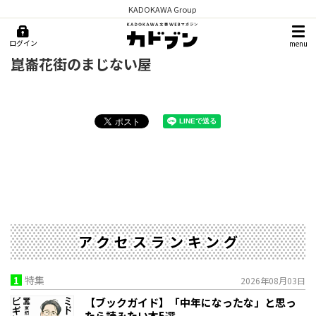
KADOKAWA Group
ログイン
menu
崑崙花街のまじない屋
アクセスランキング
1
特集
2026年08月03日
【ブックガイド】「中年になったな」と思っ
たら読みたい本5選