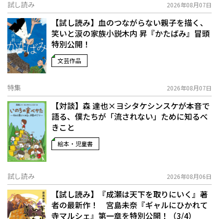
試し読み
2026年08月07日
【試し読み】血のつながらない親子を描く、
笑いと涙の家族小説――木内 昇『かたばみ』冒頭
特別公開！
文芸作品
特集
2026年08月07日
【対談】森 達也×ヨシタケシンスケが本音で
語る、僕たちが「流されない」ために知るべ
きこと
絵本・児童書
試し読み
2026年08月06日
【試し読み】『成瀬は天下を取りにいく』著
者の最新作！ 宮島未奈『ギャルにひかれて
寺マルシェ』第一章を特別公開！（3/4）