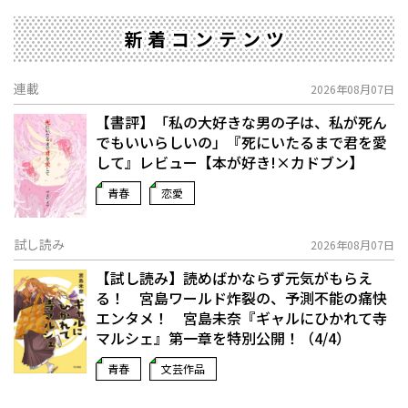
新着コンテンツ
連載
2026年08月07日
【書評】「私の大好きな男の子は、私が死ん
でもいいらしいの」――『死にいたるまで君を愛
して』レビュー【本が好き!×カドブン】
青春
恋愛
試し読み
2026年08月07日
【試し読み】読めばかならず元気がもらえ
る！ 宮島ワールド炸裂の、予測不能の痛快
エンタメ！ 宮島未奈『ギャルにひかれて寺
マルシェ』第一章を特別公開！（4/4）
青春
文芸作品