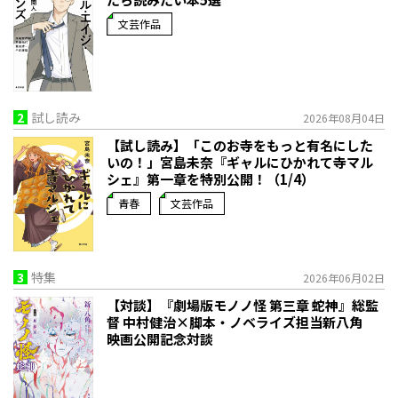
文芸作品
2
試し読み
2026年08月04日
【試し読み】「このお寺をもっと有名にした
いの！」宮島未奈『ギャルにひかれて寺マル
シェ』第一章を特別公開！（1/4）
青春
文芸作品
3
特集
2026年06月02日
【対談】『劇場版モノノ怪 第三章 蛇神』総監
督 中村健治×脚本・ノベライズ担当新八角
映画公開記念対談