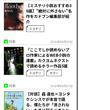
【ミステリ小説おすすめ3
0選】"絶対に外さない"名
作をカドブン編集部が紹
介
ミステリ
4
特集
2026年08月05日
「ここでしか読めないプ
ロ作家によるWEB小説の
連載」――カクヨムネクスト
で読めるホラー作品5選
ミステリ
ホラー
5
特集
2026年08月07日
【対談】森 達也×ヨシタ
ケシンスケが本音で語
る、僕たちが「流されな