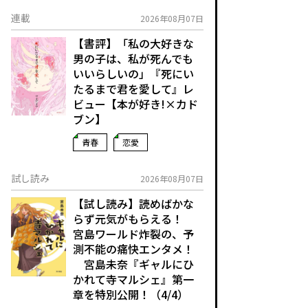
連載
2026年08月07日
【書評】「私の大好きな
男の子は、私が死んでも
いいらしいの」――『死にい
たるまで君を愛して』レ
ビュー【本が好き!×カド
ブン】
青春
恋愛
試し読み
2026年08月07日
【試し読み】読めばかな
らず元気がもらえる！
宮島ワールド炸裂の、予
測不能の痛快エンタメ！
宮島未奈『ギャルにひ
かれて寺マルシェ』第一
章を特別公開！（4/4）