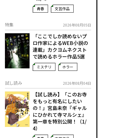
青春
文芸作品
特集
2026年08月05日
「ここでしか読めないプ
ロ作家によるWEB小説の
連載」――カクヨムネクスト
で読めるホラー作品5選
ミステリ
ホラー
試し読み
2026年08月04日
【試し読み】「このお寺
をもっと有名にしたい
の！」宮島未奈『ギャル
にひかれて寺マルシェ』
第一章を特別公開！（1/
4）