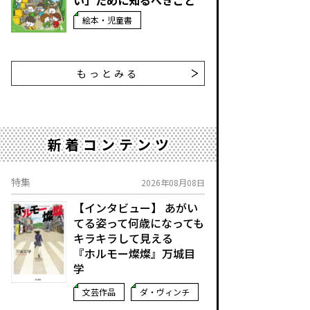
い」ために知るべきこと
絵本・児童書
もっとみる
新着コンテンツ
特集
2026年08月08日
【インタビュー】 あがい
てる姿って何歳になっても
キラキラして見える
『ホルモー燦燦』万城目
学
文芸作品
ダ・ヴィンチ