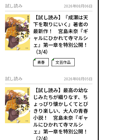
試し読み
2026年08月06日
【試し読み】『成瀬は天
下を取りにいく』著者の
最新作！ 宮島未奈『ギ
ャルにひかれて寺マルシ
ェ』第一章を特別公開！
（3/4）
青春
文芸作品
試し読み
2026年08月05日
【試し読み】最高の幼な
じみたちが織りなす、ち
ょっぴり懐かしくてとび
きり楽しい、大人の青春
小説！ 宮島未奈『ギャ
ルにひかれて寺マルシ
ェ』第一章を特別公開！
（2/4）