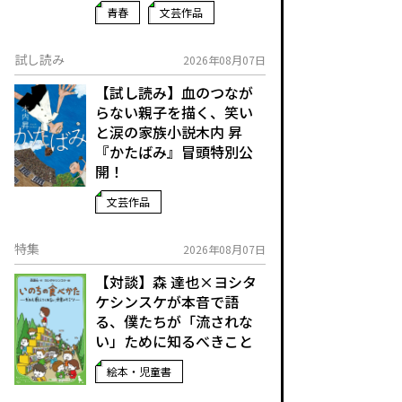
青春
文芸作品
試し読み
2026年08月07日
【試し読み】血のつなが
らない親子を描く、笑い
と涙の家族小説――木内 昇
『かたばみ』冒頭特別公
開！
文芸作品
特集
2026年08月07日
【対談】森 達也×ヨシタ
ケシンスケが本音で語
る、僕たちが「流されな
い」ために知るべきこと
絵本・児童書