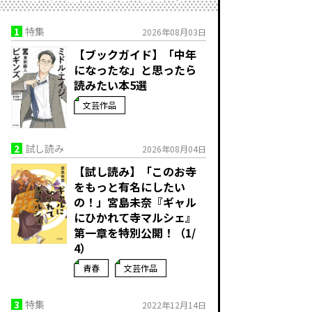
1
特集
2026年08月03日
【ブックガイド】「中年
になったな」と思ったら
読みたい本5選
文芸作品
2
試し読み
2026年08月04日
【試し読み】「このお寺
をもっと有名にしたい
の！」宮島未奈『ギャル
にひかれて寺マルシェ』
第一章を特別公開！（1/
4）
青春
文芸作品
3
特集
2022年12月14日