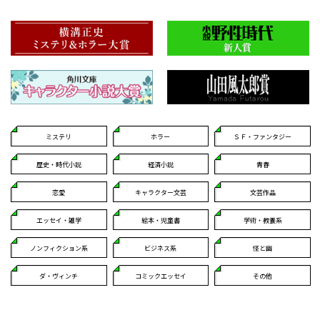
ミステリ
ホラー
ＳＦ・ファンタジー
歴史・時代小説
経済小説
青春
恋愛
キャラクター文芸
文芸作品
エッセイ・雑学
絵本・児童書
学術・教養系
ノンフィクション系
ビジネス系
怪と幽
ダ・ヴィンチ
コミックエッセイ
その他