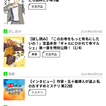
文芸作品
2
試し読み
2026年08月04日
【試し読み】「このお寺をもっと有名にした
いの！」宮島未奈『ギャルにひかれて寺マル
シェ』第一章を特別公開！（1/4）
青春
文芸作品
3
連載
2026年08月02日
【インタビュー】作家・五十嵐律人が選ぶ 私
のおすすめミステリ 第22回
ミステリ