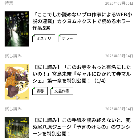
特集
2026年08月05日
「ここでしか読めないプロ作家によるWEB小
説の連載」――カクヨムネクストで読めるホラー
作品5選
ミステリ
ホラー
試し読み
2026年08月04日
【試し読み】「このお寺をもっと有名にした
いの！」宮島未奈『ギャルにひかれて寺マル
シェ』第一章を特別公開！（1/4）
青春
文芸作品
試し読み
2026年08月04日
【試し読み】この手紙を読み終えないと、死
ぬ――尾八原ジュージ『予言のけもの』のワンシ
ーンを特別公開！