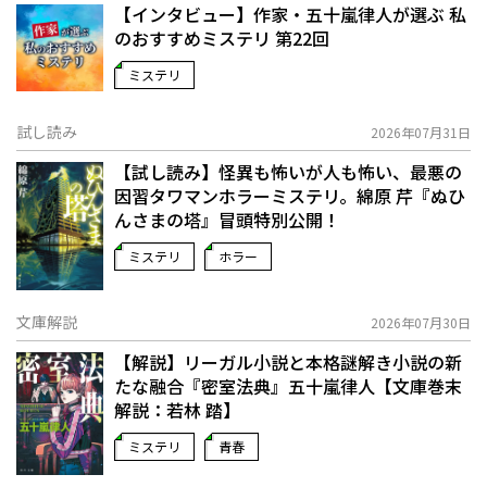
【インタビュー】作家・五十嵐律人が選ぶ 私
のおすすめミステリ 第22回
ミステリ
試し読み
2026年07月31日
【試し読み】怪異も怖いが人も怖い、最悪の
因習タワマンホラーミステリ。綿原 芹『ぬひ
んさまの塔』冒頭特別公開！
ミステリ
ホラー
文庫解説
2026年07月30日
【解説】リーガル小説と本格謎解き小説の新
たな融合――『密室法典』五十嵐律人【文庫巻末
解説：若林 踏】
ミステリ
青春