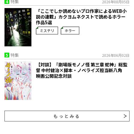
4
特集
2026年08月05日
「ここでしか読めないプロ作家によるWEB小
説の連載」――カクヨムネクストで読めるホラー
作品5選
ミステリ
ホラー
5
特集
2026年06月02日
【対談】『劇場版モノノ怪 第三章 蛇神』総監
督 中村健治×脚本・ノベライズ担当新八角
映画公開記念対談
もっとみる