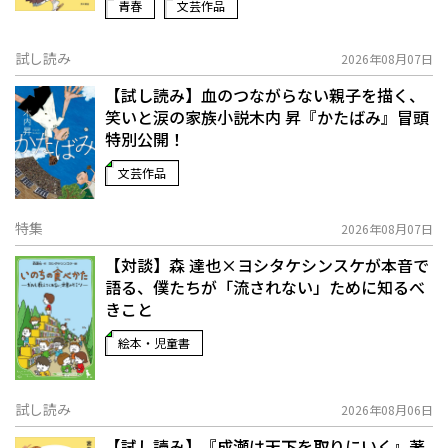
青春
文芸作品
試し読み
2026年08月07日
【試し読み】血のつながらない親子を描く、
笑いと涙の家族小説――木内 昇『かたばみ』冒頭
特別公開！
文芸作品
特集
2026年08月07日
【対談】森 達也×ヨシタケシンスケが本音で
語る、僕たちが「流されない」ために知るべ
きこと
絵本・児童書
試し読み
2026年08月06日
【試し読み】『成瀬は天下を取りにいく』著