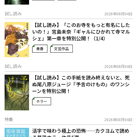
試し読み
2026年08月04日
【試し読み】「このお寺をもっと有名にした
いの！」宮島未奈『ギャルにひかれて寺マル
シェ』第一章を特別公開！（1/4）
青春
文芸作品
試し読み
2026年08月04日
【試し読み】この手紙を読み終えないと、死
ぬ――尾八原ジュージ『予言のけもの』のワンシ
ーンを特別公開！
ホラー
特集
2026年08月04日
活字で味わう極上の恐怖……カクヨムで読め