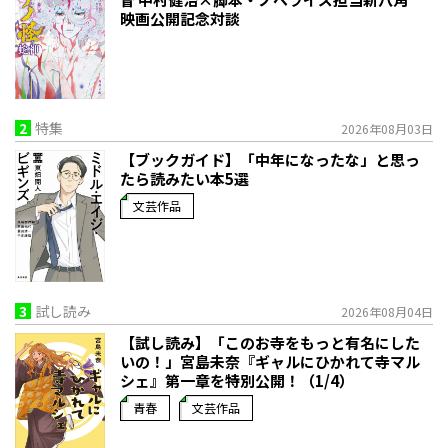
映画公開記念対談
2
特集
2026年08月03日
【ブックガイド】「中年になったな」と思っ
たら読みたい本5選
文芸作品
3
試し読み
2026年08月04日
【試し読み】「このお寺をもっと有名にした
いの！」宮島未奈『ギャルにひかれて寺マル
シェ』第一章を特別公開！（1/4）
青春
文芸作品