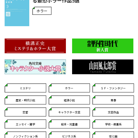
る最恐ホラー作品5選
ホラー
ミステリ
ホラー
ＳＦ・ファンタジー
歴史・時代小説
経済小説
青春
恋愛
キャラクター文芸
文芸作品
エッセイ・雑学
絵本・児童書
学術・教養系
ノンフィクション系
ビジネス系
怪と幽