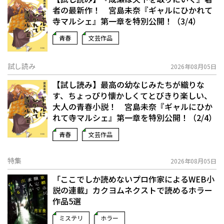
者の最新作！ 宮島未奈『ギャルにひかれて
寺マルシェ』第一章を特別公開！（3/4）
青春
文芸作品
試し読み
2026年08月05日
【試し読み】最高の幼なじみたちが織りな
す、ちょっぴり懐かしくてとびきり楽しい、
大人の青春小説！ 宮島未奈『ギャルにひか
れて寺マルシェ』第一章を特別公開！（2/4）
青春
文芸作品
特集
2026年08月05日
「ここでしか読めないプロ作家によるWEB小
説の連載」――カクヨムネクストで読めるホラー
作品5選
ミステリ
ホラー