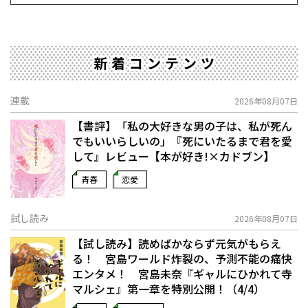
新着コンテンツ
連載
2026年08月07日
【書評】「私の大好きな男の子は、私が死ん
でもいいらしいの」――『死にいたるまで君を愛
して』レビュー【本が好き!×カドブン】
青春
恋愛
試し読み
2026年08月07日
【試し読み】読めばかならず元気がもらえ
る！ 宮島ワールド炸裂の、予測不能の痛快
エンタメ！ 宮島未奈『ギャルにひかれて寺
マルシェ』第一章を特別公開！（4/4）