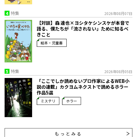
4
特集
2026年08月07日
【対談】森 達也×ヨシタケシンスケが本音で
語る、僕たちが「流されない」ために知るべ
きこと
絵本・児童書
5
特集
2026年08月05日
「ここでしか読めないプロ作家によるWEB小
説の連載」――カクヨムネクストで読めるホラー
作品5選
ミステリ
ホラー
もっとみる