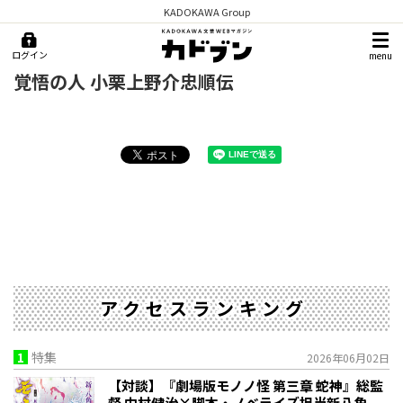
KADOKAWA Group
ログイン
menu
覚悟の人 小栗上野介忠順伝
アクセスランキング
1
特集
2026年06月02日
【対談】『劇場版モノノ怪 第三章 蛇神』総監
督 中村健治×脚本・ノベライズ担当新八角