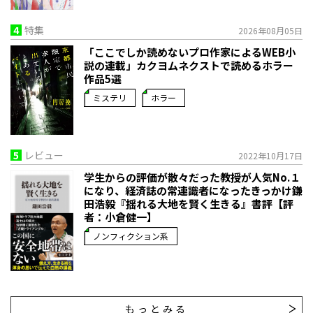
4
特集
2026年08月05日
「ここでしか読めないプロ作家によるWEB小
説の連載」――カクヨムネクストで読めるホラー
作品5選
ミステリ
ホラー
5
レビュー
2022年10月17日
学生からの評価が散々だった教授が人気No.１
になり、経済誌の常連識者になったきっかけ――鎌
田浩毅『揺れる大地を賢く生きる』書評【評
者：小倉健一】
ノンフィクション系
もっとみる