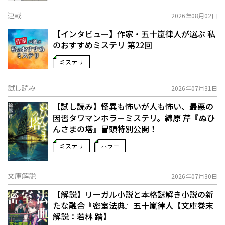
連載
2026年08月02日
【インタビュー】作家・五十嵐律人が選ぶ 私
のおすすめミステリ 第22回
ミステリ
試し読み
2026年07月31日
【試し読み】怪異も怖いが人も怖い、最悪の
因習タワマンホラーミステリ。綿原 芹『ぬひ
んさまの塔』冒頭特別公開！
ミステリ
ホラー
文庫解説
2026年07月30日
【解説】リーガル小説と本格謎解き小説の新
たな融合――『密室法典』五十嵐律人【文庫巻末
解説：若林 踏】