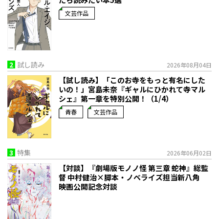
文芸作品
2
試し読み
2026年08月04日
【試し読み】「このお寺をもっと有名にした
いの！」宮島未奈『ギャルにひかれて寺マル
シェ』第一章を特別公開！（1/4）
青春
文芸作品
3
特集
2026年06月02日
【対談】『劇場版モノノ怪 第三章 蛇神』総監
督 中村健治×脚本・ノベライズ担当新八角
映画公開記念対談