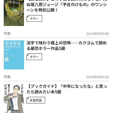
ぬ――尾八原ジュージ『予言のけもの』のワンシ
ーンを特別公開！
ホラー
特集
2026年08月04日
活字で味わう極上の恐怖……カクヨムで読め
る最恐ホラー作品5選
ホラー
特集
2026年08月03日
【ブックガイド】「中年になったな」と思っ
たら読みたい本5選
文芸作品