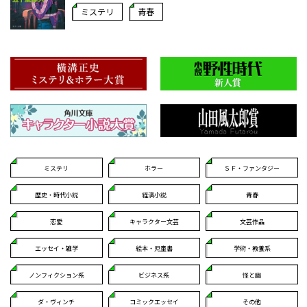
ミステリ
青春
ミステリ
ホラー
ＳＦ・ファンタジー
歴史・時代小説
経済小説
青春
恋愛
キャラクター文芸
文芸作品
エッセイ・雑学
絵本・児童書
学術・教養系
ノンフィクション系
ビジネス系
怪と幽
ダ・ヴィンチ
コミックエッセイ
その他