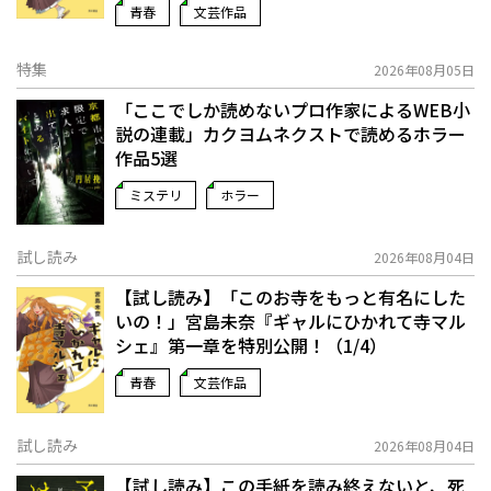
青春
文芸作品
特集
2026年08月05日
「ここでしか読めないプロ作家によるWEB小
説の連載」――カクヨムネクストで読めるホラー
作品5選
ミステリ
ホラー
試し読み
2026年08月04日
【試し読み】「このお寺をもっと有名にした
いの！」宮島未奈『ギャルにひかれて寺マル
シェ』第一章を特別公開！（1/4）
青春
文芸作品
試し読み
2026年08月04日
【試し読み】この手紙を読み終えないと、死