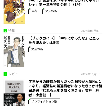
シェ』第一章を特別公開！（1/4）
青春
文芸作品
2
特集
2026年08月03日
【ブックガイド】「中年になったな」と思っ
たら読みたい本5選
文芸作品
3
レビュー
2022年10月17日
学生からの評価が散々だった教授が人気No.１
になり、経済誌の常連識者になったきっかけ――鎌
田浩毅『揺れる大地を賢く生きる』書評【評
者：小倉健一】
ノンフィクション系