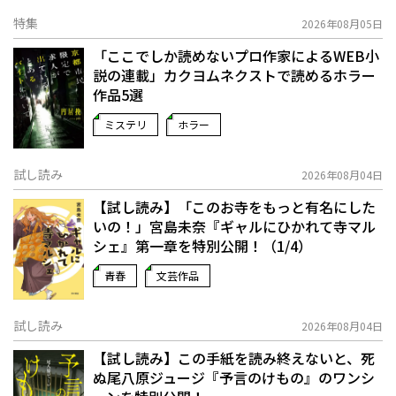
特集
2026年08月05日
「ここでしか読めないプロ作家によるWEB小
説の連載」――カクヨムネクストで読めるホラー
作品5選
ミステリ
ホラー
試し読み
2026年08月04日
【試し読み】「このお寺をもっと有名にした
いの！」宮島未奈『ギャルにひかれて寺マル
シェ』第一章を特別公開！（1/4）
青春
文芸作品
試し読み
2026年08月04日
【試し読み】この手紙を読み終えないと、死
ぬ――尾八原ジュージ『予言のけもの』のワンシ