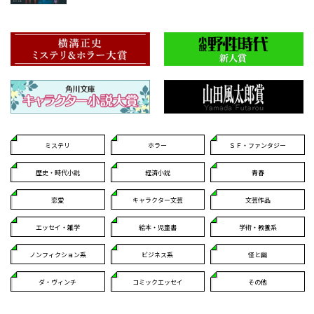
ミステリ
ホラー
ＳＦ・ファンタジー
歴史・時代小説
経済小説
青春
恋愛
キャラクター文芸
文芸作品
エッセイ・雑学
絵本・児童書
学術・教養系
ノンフィクション系
ビジネス系
怪と幽
ダ・ヴィンチ
コミックエッセイ
その他