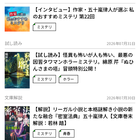
【インタビュー】作家・五十嵐律人が選ぶ 私
のおすすめミステリ 第22回
ミステリ
試し読み
2026年07月31日
【試し読み】怪異も怖いが人も怖い、最悪の
因習タワマンホラーミステリ。綿原 芹『ぬひ
んさまの塔』冒頭特別公開！
ミステリ
ホラー
文庫解説
2026年07月30日
【解説】リーガル小説と本格謎解き小説の新
たな融合――『密室法典』五十嵐律人【文庫巻末
解説：若林 踏】
ミステリ
青春