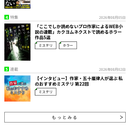
4
特集
2026年08月05日
「ここでしか読めないプロ作家によるWEB小
説の連載」――カクヨムネクストで読めるホラー
作品5選
ミステリ
ホラー
5
連載
2026年08月02日
【インタビュー】作家・五十嵐律人が選ぶ 私
のおすすめミステリ 第22回
ミステリ
もっとみる