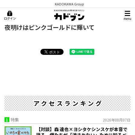
KADOKAWA Group
ログイン
menu
夜明けはピンクゴールドに輝いて
アクセスランキング
1
特集
2026年08月07日
【対談】森 達也×ヨシタケシンスケが本音で
語る、僕たちが「流されない」ために知るべ