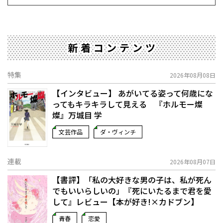
新着コンテンツ
特集
2026年08月08日
【インタビュー】 あがいてる姿って何歳にな
ってもキラキラして見える 『ホルモー燦
燦』万城目 学
文芸作品
ダ・ヴィンチ
連載
2026年08月07日
【書評】「私の大好きな男の子は、私が死ん
でもいいらしいの」――『死にいたるまで君を愛
して』レビュー【本が好き!×カドブン】
青春
恋愛