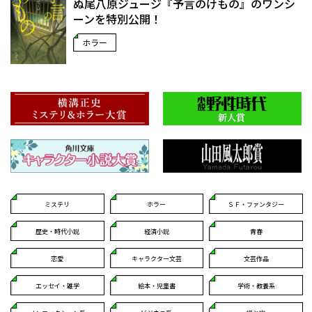
ぬ――尾八原ジュージ『予言のけもの』のワンシ
ーンを特別公開！
ホラー
ミステリ
ホラー
ＳＦ・ファンタジー
歴史・時代小説
経済小説
青春
恋愛
キャラクター文芸
文芸作品
エッセイ・雑学
絵本・児童書
学術・教養系