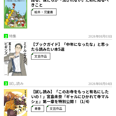
きこと
絵本・児童書
2
特集
2026年08月03日
【ブックガイド】「中年になったな」と思っ
たら読みたい本5選
文芸作品
3
試し読み
2026年08月04日
【試し読み】「このお寺をもっと有名にした
いの！」宮島未奈『ギャルにひかれて寺マル
シェ』第一章を特別公開！（1/4）
青春
文芸作品