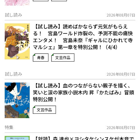
試し読み
2026年08月07日
【試し読み】読めばかならず元気がもらえ
る！ 宮島ワールド炸裂の、予測不能の痛快
エンタメ！ 宮島未奈『ギャルにひかれて寺
マルシェ』第一章を特別公開！（4/4）
青春
文芸作品
試し読み
2026年08月07日
【試し読み】血のつながらない親子を描く、
笑いと涙の家族小説――木内 昇『かたばみ』冒頭
特別公開！
文芸作品
特集
2026年08月07日
【対談】森 達也×ヨシタケシンスケが本音で