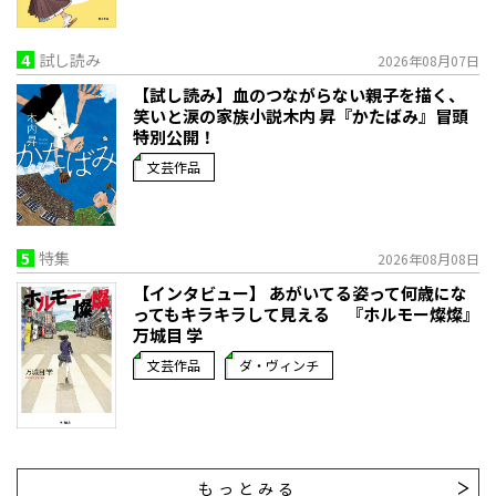
4
試し読み
2026年08月07日
【試し読み】血のつながらない親子を描く、
笑いと涙の家族小説――木内 昇『かたばみ』冒頭
特別公開！
文芸作品
5
特集
2026年08月08日
【インタビュー】 あがいてる姿って何歳にな
ってもキラキラして見える 『ホルモー燦燦』
万城目 学
文芸作品
ダ・ヴィンチ
もっとみる