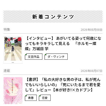
新着コンテンツ
特集
2026年08月08日
【インタビュー】 あがいてる姿って何歳にな
ってもキラキラして見える 『ホルモー燦
燦』万城目 学
文芸作品
ダ・ヴィンチ
連載
2026年08月07日
【書評】「私の大好きな男の子は、私が死ん
でもいいらしいの」――『死にいたるまで君を愛
して』レビュー【本が好き!×カドブン】
青春
恋愛