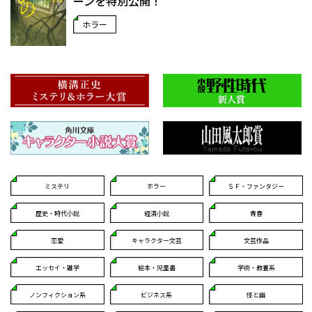
ーンを特別公開！
ホラー
ミステリ
ホラー
ＳＦ・ファンタジー
歴史・時代小説
経済小説
青春
恋愛
キャラクター文芸
文芸作品
エッセイ・雑学
絵本・児童書
学術・教養系
ノンフィクション系
ビジネス系
怪と幽