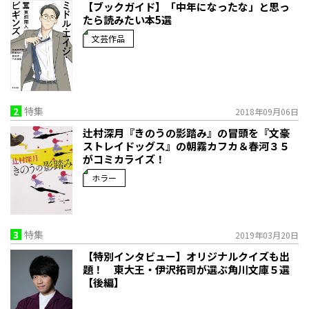
【ブックガイド】「中年になったな」と思っ
たら読みたい本5選
文芸作品
2
特集
2018年09月06日
辻村深月『きのうの影踏み』の冒頭を『文豪
ストレイドッグス』の朝霧カフカ＆春河３５
がコミカライズ！
ホラー
3
特集
2019年03月20日
【特別インタビュー】オリジナルクイズも出
題！ 東大王・伊沢拓司が選ぶ角川文庫５選
【後編】