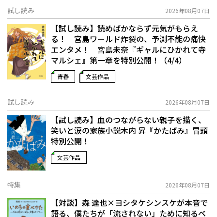
試し読み
2026年08月07日
【試し読み】読めばかならず元気がもらえ
る！ 宮島ワールド炸裂の、予測不能の痛快
エンタメ！ 宮島未奈『ギャルにひかれて寺
マルシェ』第一章を特別公開！（4/4）
青春
文芸作品
試し読み
2026年08月07日
【試し読み】血のつながらない親子を描く、
笑いと涙の家族小説――木内 昇『かたばみ』冒頭
特別公開！
文芸作品
特集
2026年08月07日
【対談】森 達也×ヨシタケシンスケが本音で
語る、僕たちが「流されない」ために知るべ