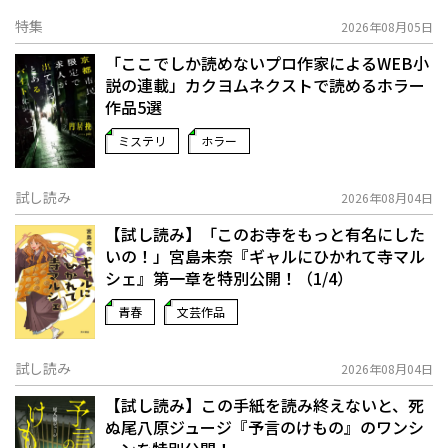
特集
2026年08月05日
「ここでしか読めないプロ作家によるWEB小
説の連載」――カクヨムネクストで読めるホラー
作品5選
ミステリ
ホラー
試し読み
2026年08月04日
【試し読み】「このお寺をもっと有名にした
いの！」宮島未奈『ギャルにひかれて寺マル
シェ』第一章を特別公開！（1/4）
青春
文芸作品
試し読み
2026年08月04日
【試し読み】この手紙を読み終えないと、死
ぬ――尾八原ジュージ『予言のけもの』のワンシ