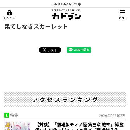
KADOKAWA Group
ログイン
menu
果てしなきスカーレット
アクセスランキング
1
特集
2026年06月02日
【対談】『劇場版モノノ怪 第三章 蛇神』総監
督 中村健治×脚本・ノベライズ担当新八角