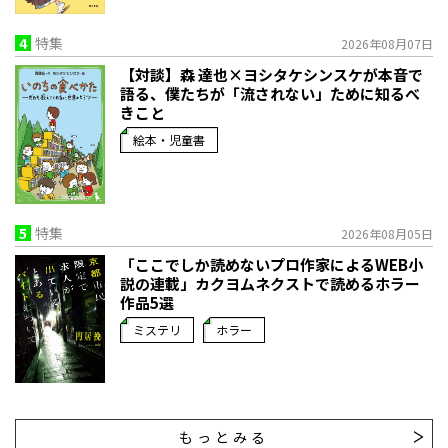
4
特集
2026年08月07日
【対談】森 達也×ヨシタケシンスケが本音で
語る、僕たちが「流されない」ために知るべ
きこと
絵本・児童書
5
特集
2026年08月05日
「ここでしか読めないプロ作家によるWEB小
説の連載」――カクヨムネクストで読めるホラー
作品5選
ミステリ
ホラー
もっとみる