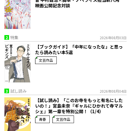
映画公開記念対談
2
特集
2026年08月03日
【ブックガイド】「中年になったな」と思っ
たら読みたい本5選
文芸作品
3
試し読み
2026年08月04日
【試し読み】「このお寺をもっと有名にした
いの！」宮島未奈『ギャルにひかれて寺マル
シェ』第一章を特別公開！（1/4）
青春
文芸作品