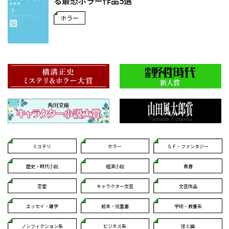
る最恐ホラー作品5選
ホラー
ミステリ
ホラー
ＳＦ・ファンタジー
歴史・時代小説
経済小説
青春
恋愛
キャラクター文芸
文芸作品
エッセイ・雑学
絵本・児童書
学術・教養系
ノンフィクション系
ビジネス系
怪と幽