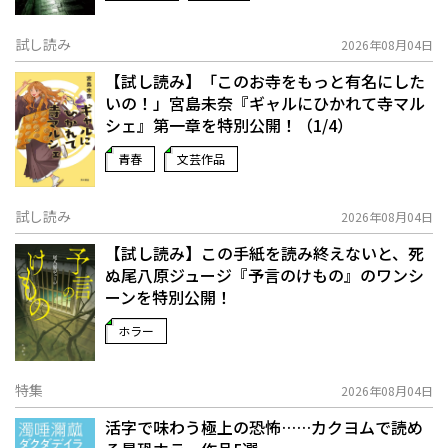
試し読み
2026年08月04日
【試し読み】「このお寺をもっと有名にした
いの！」宮島未奈『ギャルにひかれて寺マル
シェ』第一章を特別公開！（1/4）
青春
文芸作品
試し読み
2026年08月04日
【試し読み】この手紙を読み終えないと、死
ぬ――尾八原ジュージ『予言のけもの』のワンシ
ーンを特別公開！
ホラー
特集
2026年08月04日
活字で味わう極上の恐怖……カクヨムで読め