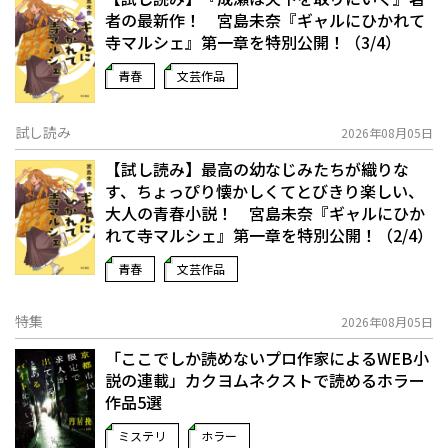
者の最新作！ 宮島未奈『ギャルにひかれて
寺マルシェ』第一章を特別公開！（3/4）
青春
文芸作品
試し読み
2026年08月05日
【試し読み】最高の幼なじみたちが織りな
す、ちょっぴり懐かしくてとびきり楽しい、
大人の青春小説！ 宮島未奈『ギャルにひか
れて寺マルシェ』第一章を特別公開！（2/4）
青春
文芸作品
特集
2026年08月05日
「ここでしか読めないプロ作家によるWEB小
説の連載」――カクヨムネクストで読めるホラー
作品5選
ミステリ
ホラー