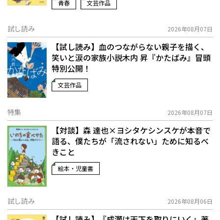
青春
文芸作品
試し読み
2026年08月07日
【試し読み】血のつながらない親子を描く、
笑いと涙の家族小説――木内 昇『かたばみ』冒頭
特別公開！
文芸作品
特集
2026年08月07日
【対談】森 達也×ヨシタケシンスケが本音で
語る、僕たちが「流されない」ために知るべ
きこと
絵本・児童書
試し読み
2026年08月06日
【試し読み】『成瀬は天下を取りにいく』著