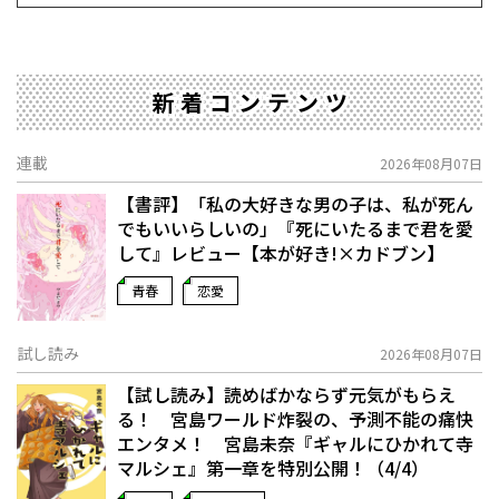
新着コンテンツ
連載
2026年08月07日
【書評】「私の大好きな男の子は、私が死ん
でもいいらしいの」――『死にいたるまで君を愛
して』レビュー【本が好き!×カドブン】
青春
恋愛
試し読み
2026年08月07日
【試し読み】読めばかならず元気がもらえ
る！ 宮島ワールド炸裂の、予測不能の痛快
エンタメ！ 宮島未奈『ギャルにひかれて寺
マルシェ』第一章を特別公開！（4/4）