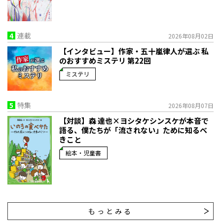
4
連載
2026年08月02日
【インタビュー】作家・五十嵐律人が選ぶ 私
のおすすめミステリ 第22回
ミステリ
5
特集
2026年08月07日
【対談】森 達也×ヨシタケシンスケが本音で
語る、僕たちが「流されない」ために知るべ
きこと
絵本・児童書
もっとみる