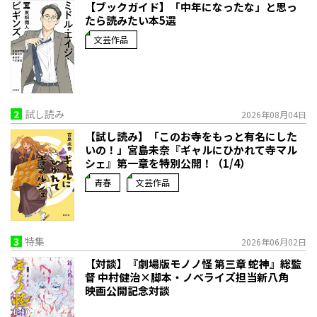
【ブックガイド】「中年になったな」と思っ
たら読みたい本5選
文芸作品
2
試し読み
2026年08月04日
【試し読み】「このお寺をもっと有名にした
いの！」宮島未奈『ギャルにひかれて寺マル
シェ』第一章を特別公開！（1/4）
青春
文芸作品
3
特集
2026年06月02日
【対談】『劇場版モノノ怪 第三章 蛇神』総監
督 中村健治×脚本・ノベライズ担当新八角
映画公開記念対談