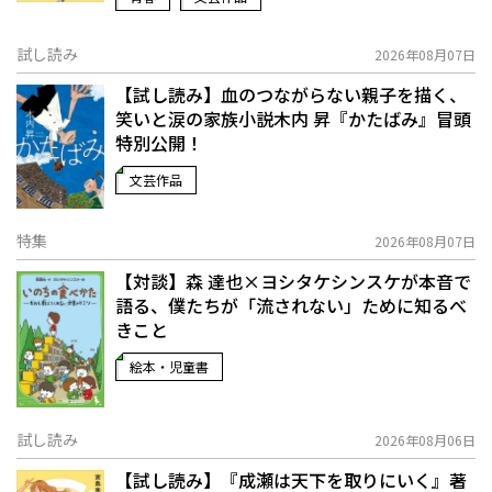
試し読み
2026年08月07日
【試し読み】血のつながらない親子を描く、
笑いと涙の家族小説――木内 昇『かたばみ』冒頭
特別公開！
文芸作品
特集
2026年08月07日
【対談】森 達也×ヨシタケシンスケが本音で
語る、僕たちが「流されない」ために知るべ
きこと
絵本・児童書
試し読み
2026年08月06日
【試し読み】『成瀬は天下を取りにいく』著