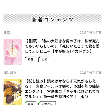
新着コンテンツ
連載
2026年08月07日
【書評】「私の大好きな男の子は、私が死ん
でもいいらしいの」――『死にいたるまで君を愛
して』レビュー【本が好き!×カドブン】
青春
恋愛
試し読み
2026年08月07日
【試し読み】読めばかならず元気がもらえ
る！ 宮島ワールド炸裂の、予測不能の痛快
エンタメ！ 宮島未奈『ギャルにひかれて寺
マルシェ』第一章を特別公開！（4/4）
青春
文芸作品