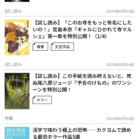
試し読み
2026年08月04日
【試し読み】「このお寺をもっと有名にした
いの！」宮島未奈『ギャルにひかれて寺マル
シェ』第一章を特別公開！（1/4）
青春
文芸作品
試し読み
2026年08月04日
【試し読み】この手紙を読み終えないと、死
ぬ――尾八原ジュージ『予言のけもの』のワンシ
ーンを特別公開！
ホラー
特集
2026年08月04日
活字で味わう極上の恐怖……カクヨムで読め
る最恐ホラー作品5選