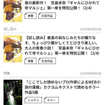
者の最新作！ 宮島未奈『ギャルにひかれて
寺マルシェ』第一章を特別公開！（3/4）
青春
文芸作品
試し読み
2026年08月05日
【試し読み】最高の幼なじみたちが織りな
す、ちょっぴり懐かしくてとびきり楽しい、
大人の青春小説！ 宮島未奈『ギャルにひか
れて寺マルシェ』第一章を特別公開！（2/4）
青春
文芸作品
特集
2026年08月05日
「ここでしか読めないプロ作家によるWEB小
説の連載」――カクヨムネクストで読めるホラー
作品5選
ミステリ
ホラー