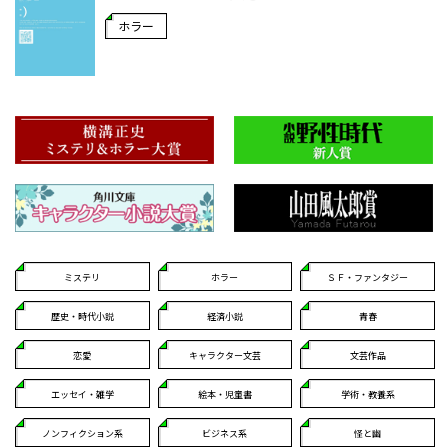
ホラー
ミステリ
ホラー
ＳＦ・ファンタジー
歴史・時代小説
経済小説
青春
恋愛
キャラクター文芸
文芸作品
エッセイ・雑学
絵本・児童書
学術・教養系
ノンフィクション系
ビジネス系
怪と幽