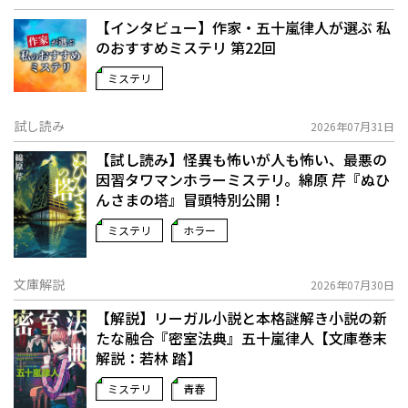
【インタビュー】作家・五十嵐律人が選ぶ 私
のおすすめミステリ 第22回
ミステリ
試し読み
2026年07月31日
【試し読み】怪異も怖いが人も怖い、最悪の
因習タワマンホラーミステリ。綿原 芹『ぬひ
んさまの塔』冒頭特別公開！
ミステリ
ホラー
文庫解説
2026年07月30日
【解説】リーガル小説と本格謎解き小説の新
たな融合――『密室法典』五十嵐律人【文庫巻末
解説：若林 踏】
ミステリ
青春