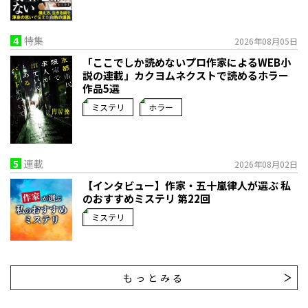
4
特集
2026年08月05日
「ここでしか読めないプロ作家によるWEB小
説の連載」――カクヨムネクストで読めるホラー
作品5選
ミステリ
ホラー
5
連載
2026年08月02日
【インタビュー】作家・五十嵐律人が選ぶ 私
のおすすめミステリ 第22回
ミステリ
もっとみる