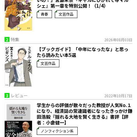
シェ』第一章を特別公開！（1/4）
青春
文芸作品
2
特集
2026年08月03日
【ブックガイド】「中年になったな」と思っ
たら読みたい本5選
文芸作品
3
レビュー
2022年10月17日
学生からの評価が散々だった教授が人気No.１
になり、経済誌の常連識者になったきっかけ――鎌
田浩毅『揺れる大地を賢く生きる』書評【評
者：小倉健一】
ノンフィクション系