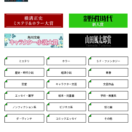
ミステリ
ホラー
ＳＦ・ファンタジー
歴史・時代小説
経済小説
青春
恋愛
キャラクター文芸
文芸作品
エッセイ・雑学
絵本・児童書
学術・教養系
ノンフィクション系
ビジネス系
怪と幽
ダ・ヴィンチ
コミックエッセイ
その他