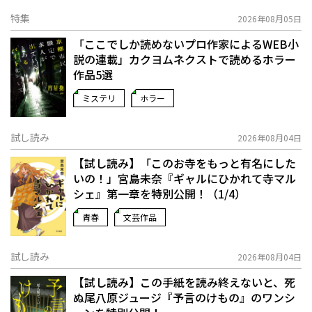
特集
2026年08月05日
「ここでしか読めないプロ作家によるWEB小
説の連載」――カクヨムネクストで読めるホラー
作品5選
ミステリ
ホラー
試し読み
2026年08月04日
【試し読み】「このお寺をもっと有名にした
いの！」宮島未奈『ギャルにひかれて寺マル
シェ』第一章を特別公開！（1/4）
青春
文芸作品
試し読み
2026年08月04日
【試し読み】この手紙を読み終えないと、死
ぬ――尾八原ジュージ『予言のけもの』のワンシ