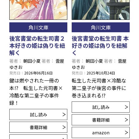
角川文庫
角川文庫
後宮書堂の転生司書２
後宮書堂の転生司書 本
本好きの姫は偽りを紐
好きの姫は偽りを紐解
解く
く
著者
朝田小夏
著者
雲屋
著者
朝田小夏
著者
雲屋
ゆきお
ゆきお
発売日
2026年06月16日
発売日
2025年10月24日
鍵は燃やされた一冊の
転生した元司書×冷酷な
本!? 転生した元司書×
第二皇子が後宮の事件に
冷酷な第二皇子の事件
巻き込まれる!?
録！
試し読み
試し読み
書籍詳細
書籍詳細
amazon