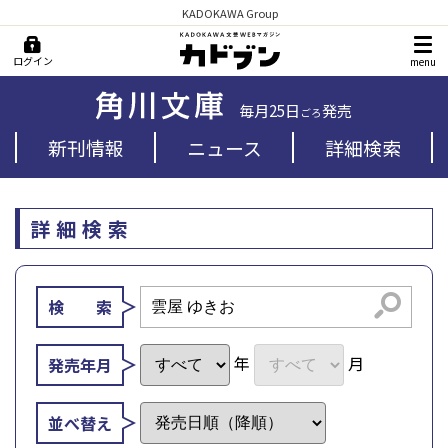
KADOKAWA Group
ログイン
menu
毎月25日
発売
ごろ
新刊情報
ニュース
詳細検索
詳細検索
検索
検 索
年
月
発売年月
並べ替え