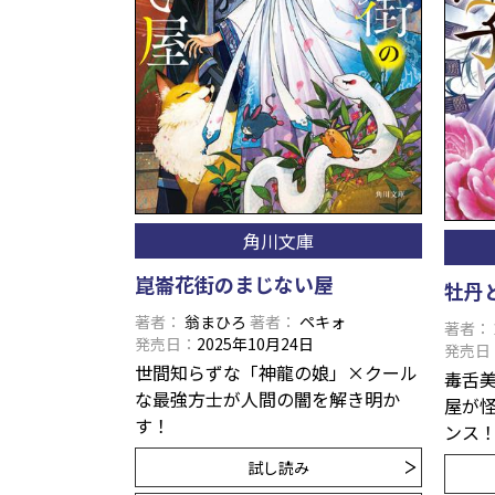
角川文庫
崑崙花街のまじない屋
牡丹
著者
翁まひろ
著者
ペキォ
著者
発売日
2025年10月24日
発売日
世間知らずな「神龍の娘」×クール
毒舌
な最強方士が人間の闇を解き明か
屋が
す！
ンス
試し読み