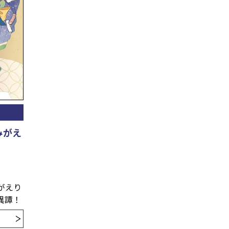
みがえ
がえり
異譚！