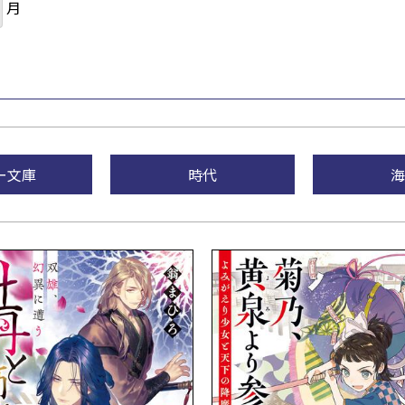
月
ー文庫
時代
海