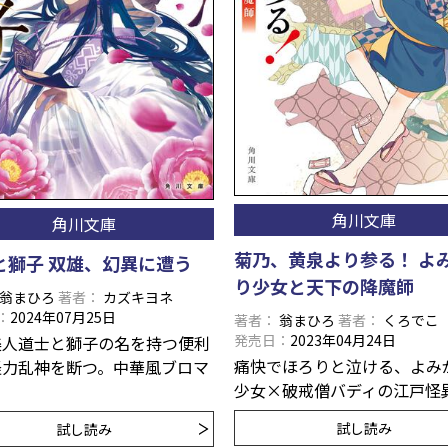
角川文庫
角川文庫
菊乃、黄泉より参る！ よ
と獅子 双雄、幻異に遭う
り少女と天下の降魔師
翁まひろ
著者
カズキヨネ
2024年07月25日
著者
翁まひろ
著者
くろでこ
発売日
2023年04月24日
美人道士と獅子の名を持つ便利
痛快でほろりと泣ける、よみ
怪力乱神を断つ。中華風ブロマ
少女×破戒僧バディの江戸怪
！
試し読み
試し読み