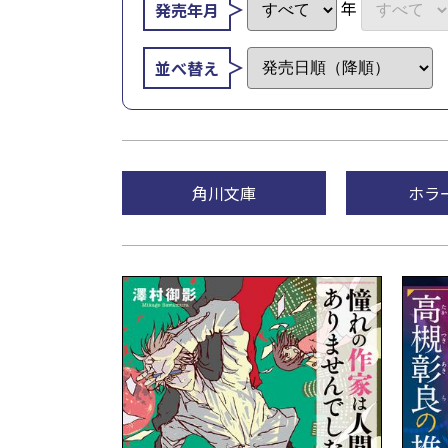
年
発売年月
並べ替え
角川文庫
ホラ