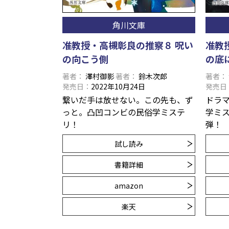
角川文庫
准教授・高槻彰良の推察８ 呪い
准教
の向こう側
の底
著者
澤村御影
著者
鈴木次郎
著者
発売日
2022年10月24日
発売日
繋いだ手は放せない。この先も、ず
ドラ
っと――。凸凹コンビの民俗学ミステ
学ミ
リ！
弾！
試し読み
書籍詳細
amazon
楽天