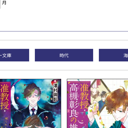
月
ー文庫
時代
海