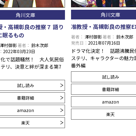
角川文庫
角川文庫
准教授・高槻彰良の推察E
授・高槻彰良の推察７ 語り
に眠るもの
著者
澤村御影
著者
鈴木次郎
発売日
2021年07月16日
澤村御影
著者
鈴木次郎
ドラマ化決定！ 話題沸騰民
2022年03月23日
ステリ、キャラクターの魅力
マ化で話題騒然！ 大人気民俗
番外編
ステリ、決意と絆が深まる第7
試し読み
試し読み
書籍詳細
書籍詳細
amazon
amazon
楽天
楽天