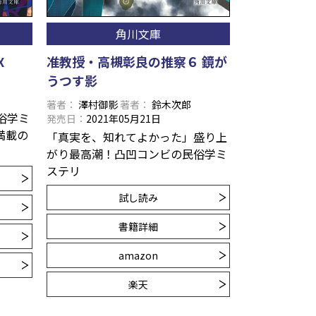
角川文庫
X
准教授・高槻彰良の推察６ 鏡が
うつす影
著者
澤村御影
著者
鈴木次郎
俗学ミ
発売日
2021年05月21日
満載の
「真実を、知れてよかった」盛り上
がり最高潮！凸凹コンビの民俗学ミ
ステリ
試し読み
書籍詳細
amazon
楽天