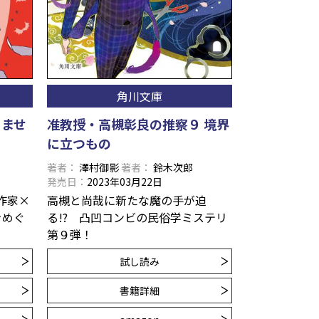
角川文庫
りませ
准教授・高槻彰良の推察９ 境界
に立つもの
著者
澤村御影
著者
鈴木次郎
発売日
2023年03月22日
作家×
高槻と尚哉に新たな魔の手が迫
をめぐ
る!? 凸凹コンビの民俗学ミステリ
第９弾！
試し読み
書籍詳細