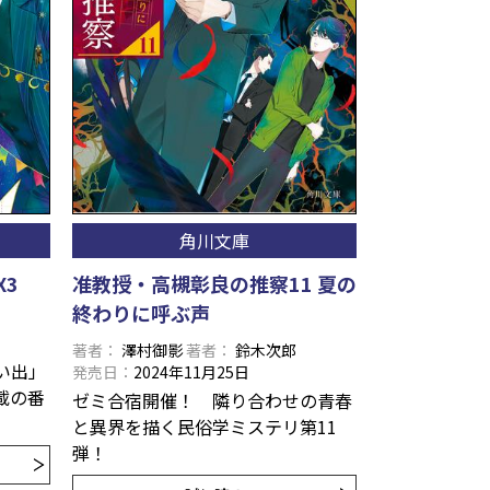
角川文庫
X3
准教授・高槻彰良の推察11 夏の
終わりに呼ぶ声
著者
澤村御影
著者
鈴木次郎
い出」
発売日
2024年11月25日
載の番
ゼミ合宿開催！ 隣り合わせの青春
と異界を描く民俗学ミステリ第11
弾！