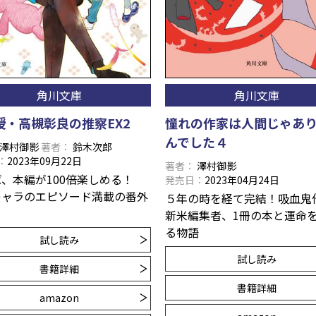
角川文庫
角川文庫
授・高槻彰良の推察EX2
憧れの作家は人間じゃあ
んでした４
澤村御影
著者
鈴木次郎
2023年09月22日
著者
澤村御影
ば、本編が100倍楽しめる！
発売日
2023年04月24日
キャラのエピソード満載の番外
５年の時を経て完結！吸血鬼
新米編集者、1冊の本と運命
る物語
試し読み
試し読み
書籍詳細
書籍詳細
amazon