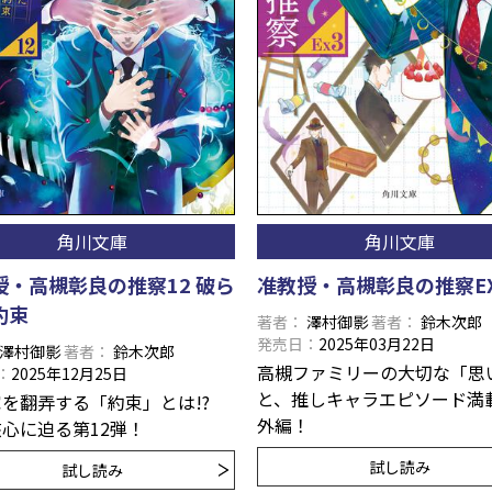
角川文庫
角川文庫
授・高槻彰良の推察12 破ら
准教授・高槻彰良の推察E
約束
著者
澤村御影
著者
鈴木次郎
発売日
2025年03月22日
澤村御影
著者
鈴木次郎
高槻ファミリーの大切な「思
2025年12月25日
と、推しキャラエピソード満
家を翻弄する「約束」とは!?
外編！
心に迫る第12弾！
試し読み
試し読み