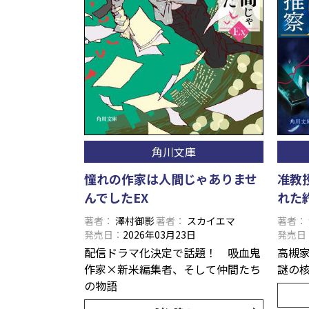
角川文庫
憧れの作家は人間じゃありませ
准教
んでしたEX
れた
著者
澤村御影
著者
スカイエマ
著者
発売日
2026年03月23日
発売日
配信ドラマ化決定で話題！ 吸血鬼
高槻
作家×新米編集者、そして仲間たち
謎の核
の物語