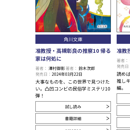
角川文庫
准教授・高槻彰良の推察10 帰る
准教
家は何処に
著者
発売日
著者
澤村御影
著者
鈴木次郎
読め
発売日
2024年03月22日
推し
大事なものを、この世界で見つけた
編。
い。凸凹コンビの民俗学ミステリ10
弾！
試し読み
書籍詳細