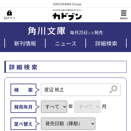
KADOKAWA Group
ログイン
menu
毎月25日
発売
ごろ
新刊情報
ニュース
詳細検索
詳細検索
検索
検 索
年
月
発売年月
並べ替え