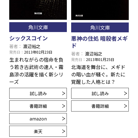
角川文庫
角川文庫
シックスコイン
悪神の住処 暗殺者メギ
ド
著者
渡辺裕之
発売日
2013年02月23日
著者
渡辺裕之
生まれながらの宿命を負
発売日
2013年01月25日
う若き古武術の達人・霧
北海道を舞台に、メギド
島涼の活躍を描く新シリ
の暗い血が騒ぐ。新たに
ーズ
覚醒した人格とは？
試し読み
試し読み
書籍詳細
書籍詳細
amazon
楽天