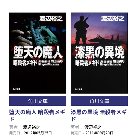
角川文庫
角川文庫
漆黒の異境 暗殺者メギ
堕天の魔人 暗殺者メギ
ド
ド
著者
渡辺裕之
著者
渡辺裕之
発売日
2011年09月23日
発売日
2012年05月25日