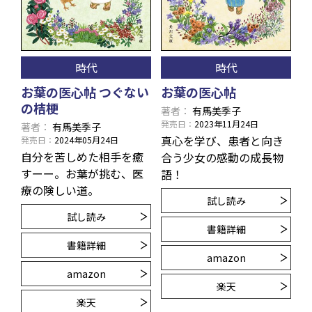
時代
時代
お葉の医心帖 つぐない
お葉の医心帖
の桔梗
著者
有馬美季子
発売日
2023年11月24日
著者
有馬美季子
真心を学び、患者と向き
発売日
2024年05月24日
自分を苦しめた相手を癒
合う少女の感動の成長物
すーー。お葉が挑む、医
語！
療の険しい道。
試し読み
試し読み
書籍詳細
書籍詳細
amazon
amazon
楽天
楽天