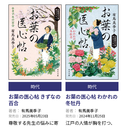
時代
時代
お葉の医心帖 きずなの
お葉の医心帖 わかれの
百合
冬牡丹
著者
有馬美季子
著者
有馬美季子
発売日
2025年05月23日
発売日
2024年11月25日
尊敬する先生の悩みに寄
江戸の人情が胸を打つ、