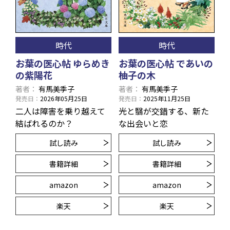
時代
時代
お葉の医心帖 ゆらめき
お葉の医心帖 であいの
の紫陽花
柚子の木
著者
有馬美季子
著者
有馬美季子
発売日
2026年05月25日
発売日
2025年11月25日
二人は障害を乗り越えて
光と翳が交錯する、新た
結ばれるのか？
な出会いと恋
試し読み
試し読み
書籍詳細
書籍詳細
amazon
amazon
楽天
楽天