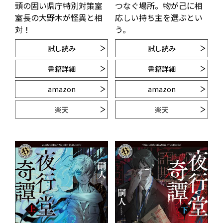
頭の固い県庁特別対策室
つなぐ場所。物が己に相
室長の大野木が怪異と相
応しい持ち主を選ぶとい
対！
う。
試し読み
試し読み
書籍詳細
書籍詳細
amazon
amazon
楽天
楽天