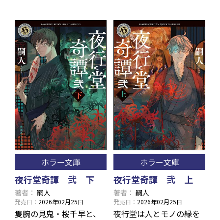
ホラー文庫
ホラー文庫
夜行堂奇譚 弐 下
夜行堂奇譚 弐 上
著者
嗣人
著者
嗣人
発売日
2026年02月25日
発売日
2026年02月25日
隻腕の見鬼・桜千早と、
夜行堂は人とモノの縁を