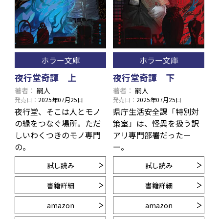
ホラー文庫
ホラー文庫
夜行堂奇譚 上
夜行堂奇譚 下
著者
嗣人
著者
嗣人
発売日
2025年07月25日
発売日
2025年07月25日
夜行堂、そこは人とモノ
県庁生活安全課「特別対
の縁をつなぐ場所。ただ
策室」は、怪異を扱う訳
しいわくつきのモノ専門
アリ専門部署だったー
の。
ー。
試し読み
試し読み
書籍詳細
書籍詳細
amazon
amazon