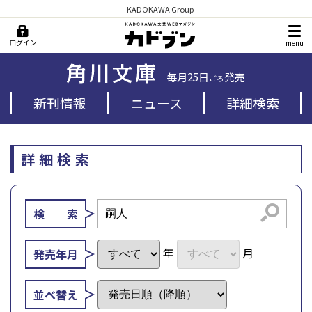
KADOKAWA Group
ログイン
menu
毎月25日
発売
ごろ
新刊情報
ニュース
詳細検索
詳細検索
検索
検 索
年
月
発売年月
並べ替え