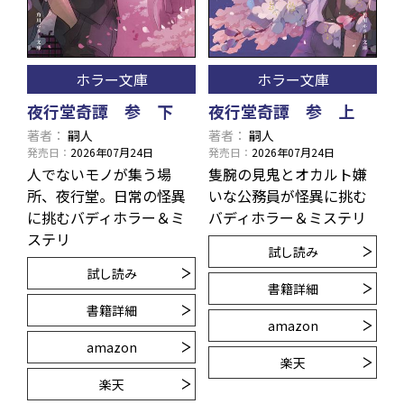
ホラー文庫
ホラー文庫
夜行堂奇譚 参 下
夜行堂奇譚 参 上
著者
嗣人
著者
嗣人
発売日
2026年07月24日
発売日
2026年07月24日
人でないモノが集う場
隻腕の見鬼とオカルト嫌
所、夜行堂。日常の怪異
いな公務員が怪異に挑む
に挑むバディホラー＆ミ
バディホラー＆ミステリ
ステリ
試し読み
試し読み
書籍詳細
書籍詳細
amazon
amazon
楽天
楽天