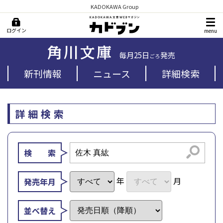
KADOKAWA Group
ログイン
menu
毎月25日
発売
ごろ
新刊情報
ニュース
詳細検索
詳細検索
検索
検 索
年
月
発売年月
並べ替え