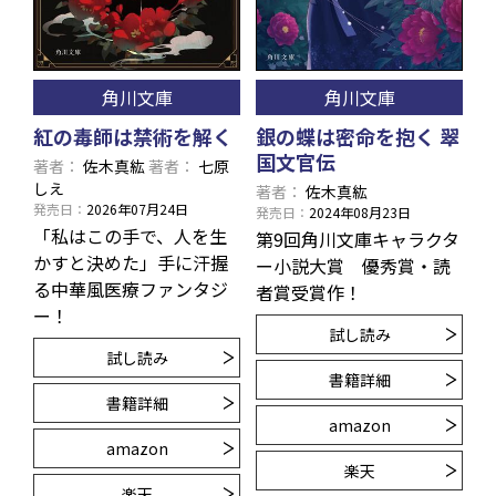
角川文庫
角川文庫
紅の毒師は禁術を解く
銀の蝶は密命を抱く 翠
国文官伝
著者
佐木真紘
著者
七原
しえ
著者
佐木真紘
発売日
2026年07月24日
発売日
2024年08月23日
「私はこの手で、人を生
第9回角川文庫キャラクタ
かすと決めた」手に汗握
ー小説大賞 優秀賞・読
る中華風医療ファンタジ
者賞受賞作！
ー！
試し読み
試し読み
書籍詳細
書籍詳細
amazon
amazon
楽天
楽天