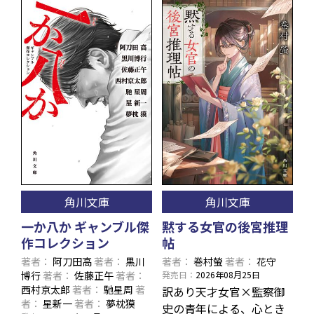
角川文庫
角川文庫
一か八か ギャンブル傑
黙する女官の後宮推理
作コレクション
帖
著者
阿刀田高
著者
黒川
著者
巻村螢
著者
花守
博行
著者
佐藤正午
著者
発売日
2026年08月25日
西村京太郎
著者
馳星周
著
訳あり天才女官×監察御
者
星新一
著者
夢枕獏
史の青年による、心とき