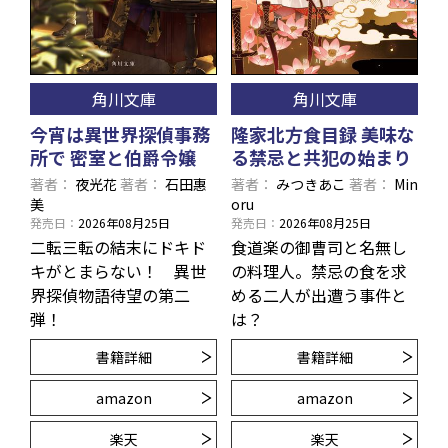
角川文庫
角川文庫
今宵は異世界探偵事務
隆家北方食目録 美味な
所で 密室と伯爵令嬢
る禁忌と共犯の始まり
著者
夜光花
著者
石田惠
著者
みつきあこ
著者
Min
美
oru
発売日
2026年08月25日
発売日
2026年08月25日
二転三転の結末にドキド
食道楽の御曹司と名無し
キがとまらない！ 異世
の料理人。禁忌の食を求
界探偵物語待望の第二
める二人が出遭う事件と
弾！
は？
書籍詳細
書籍詳細
amazon
amazon
楽天
楽天