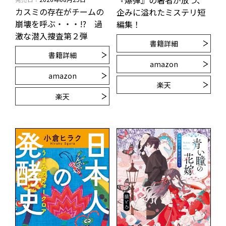
『爆弾』の著者が放つ、
カスミの存在がチームの
企みに溢れたミステリ短
崩壊を呼ぶ・・・!? 過
編集！
激な潜入捜査第２弾
書籍詳細
書籍詳細
amazon
amazon
楽天
楽天