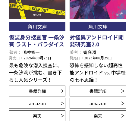
角川文庫
角川文庫
仮装身分捜査官 一条汐
対怪異アンドロイド開
莉 ラスト・パラダイス
発研究室2.0
著者
鳴神響一
著者
饗庭淵
発売日
2026年08月25日
発売日
2026年08月25日
最も危険な潜入捜査に、
恐怖を感知しない超高性
一条汐莉が挑む、書き下
能アンドロイド vs. 中学校
ろし人気シリーズ！
の七不思議！
書籍詳細
書籍詳細
amazon
amazon
楽天
楽天