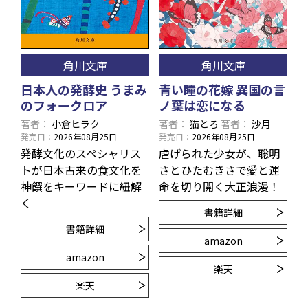
角川文庫
角川文庫
日本人の発酵史 うまみ
青い瞳の花嫁 異国の言
のフォークロア
ノ葉は恋になる
著者
小倉ヒラク
著者
猫とろ
著者
沙月
発売日
2026年08月25日
発売日
2026年08月25日
発酵文化のスペシャリス
虐げられた少女が、聡明
トが日本古来の食文化を
さとひたむきさで愛と運
神饌をキーワードに紐解
命を切り開く大正浪漫！
く
書籍詳細
書籍詳細
amazon
amazon
楽天
楽天