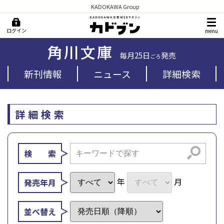
KADOKAWA Group
ログイン
menu
毎月25日
発売
ごろ
新刊情報
ニュース
詳細検索
詳細検索
検索
検 索
年
月
発売年月
並べ替え