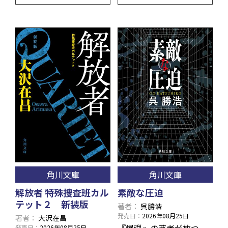
角川文庫
角川文庫
解放者 特殊捜査班カル
素敵な圧迫
テット２ 新装版
著者
呉勝浩
発売日
2026年08月25日
著者
大沢在昌
発売日
2026年08月25日