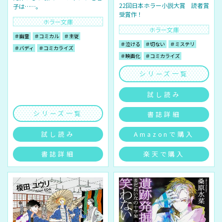
22回日本ホラー小説大賞 読者賞
子は……。
受賞作！
ホラー文庫
ホラー文庫
＃幽霊
＃コミカル
＃主従
＃泣ける
＃切ない
＃ミステリ
＃バディ
＃コミカライズ
＃映画化
＃コミカライズ
シリーズ一覧
試し読み
シリーズ一覧
書誌詳細
試し読み
Amazonで購入
書誌詳細
楽天で購入