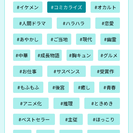
#イケメン
#コミカライズ
#オカルト
#人間ドラマ
#ハラハラ
#恋愛
#あやかし
#ご当地
#現代
#幽霊
#中華
#成長物語
#胸キュン
#グルメ
#お仕事
#サスペンス
#受賞作
#もふもふ
#後宮
#癒し
#青春
#アニメ化
#推理
#ときめき
#ベストセラー
#主従
#ほっこり