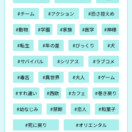
#チーム
#アクション
#恐さ控えめ
#動物
#学園
#家族
#医学
#神様
#転生
#年の差
#びっくり
#犬
#サバイバル
#シリアス
#ラブコメ
#毒舌
#異世界
#大人
#ゲーム
#すれ違い
#西欧
#カフェ
#巻き戻り
#幼なじみ
#禁断
#恋人
#和菓子
#死に戻り
#オリエンタル