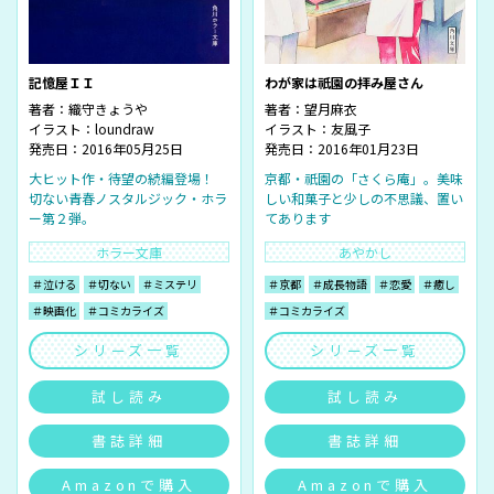
記憶屋ＩＩ
わが家は祇園の拝み屋さん
著者：
織守きょうや
著者：
望月麻衣
イラスト：
loundraw
イラスト：
友風子
発売日：2016年05月25日
発売日：2016年01月23日
大ヒット作・待望の続編登場！
京都・祇園の「さくら庵」。美味
切ない青春ノスタルジック・ホラ
しい和菓子と少しの不思議、置い
ー第２弾。
てあります
ホラー文庫
あやかし
＃泣ける
＃切ない
＃ミステリ
＃京都
＃成長物語
＃恋愛
＃癒し
＃映画化
＃コミカライズ
＃コミカライズ
シリーズ一覧
シリーズ一覧
試し読み
試し読み
書誌詳細
書誌詳細
Amazonで購入
Amazonで購入