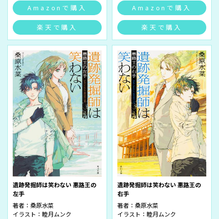
Amazonで購入
Amazonで購入
楽天で購入
楽天で購入
遺跡発掘師は笑わない 悪路王の
遺跡発掘師は笑わない 悪路王の
左手
右手
著者：
桑原水菜
著者：
桑原水菜
イラスト：
睦月ムンク
イラスト：
睦月ムンク