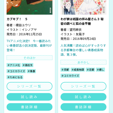
カブキブ！ ５
わが家は祇園の拝み屋さん３ 秘
密の調べと狐の金平糖
著者：
榎田ユウリ
イラスト：
イシノアヤ
著者：
望月麻衣
発売日：2016年11月25日
イラスト：
友風子
発売日：2016年09月24日
TVアニメ化決定!! 今一番読みた
い青春部活小説決定版、最新刊が
人気沸騰！読めば心がすっきりす
登場！
る京都舞台の優しい青春成長物
語、第３弾。
そのほか
あやかし
＃アニメ化
＃高校生
＃京都
＃成長物語
＃恋愛
＃癒し
＃コミカライズ
＃青春
＃コミカライズ
＃ためになる
シリーズ一覧
シリーズ一覧
試し読み
試し読み
書誌詳細
書誌詳細