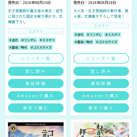
発売日：2016年08月25日
発売日：2016年06月18日
天才発掘師が震災後の東北・岩手
大人気・天才発掘師の事件簿、第
に隠された歴史を解き明かす。文
４弾。文庫書き下ろしで登場！
庫書下ろし
ミステリ
ミステリ
＃古代
＃ツンデレ
＃ミステリ
＃古代
＃ツンデレ
＃ミステリ
＃歴史／時代
＃コミカライズ
＃歴史／時代
＃コミカライズ
シリーズ一覧
シリーズ一覧
試し読み
試し読み
書誌詳細
書誌詳細
Amazonで購入
Amazonで購入
楽天で購入
楽天で購入