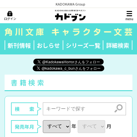
KADOKAWA Group
ログイン
menu
新刊情報
おしらせ
シリーズ一覧
詳細検索
書籍検索
検索
検 索
年
月
発売年月