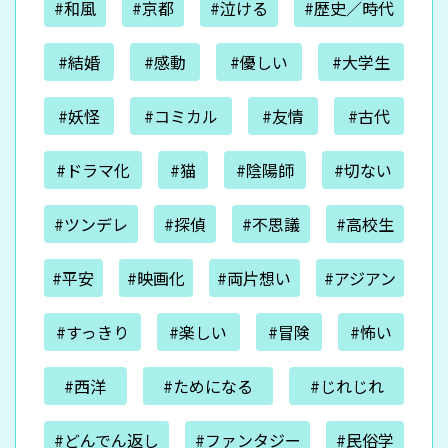
#和風
#京都
#泣ける
#歴史／時代
#結婚
#感動
#優しい
#大学生
#妖怪
#コミカル
#友情
#古代
#ドラマ化
#猫
#陰陽師
#切ない
#ツンデレ
#探偵
#不思議
#高校生
#平安
#映画化
#両片想い
#アジアン
#すっきり
#楽しい
#冒険
#怖い
#西洋
#ためになる
#じれじれ
#どんでん返し
#ファンタジー
#民俗学