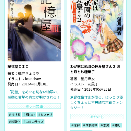
記憶屋ＩＩＩ
わが家は祇園の拝み屋さん２ 涙
と月と砂糖菓子
著者：
織守きょうや
イラスト：
loundraw
著者：
望月麻衣
発売日：2016年06月18日
イラスト：
友風子
発売日：2016年05月25日
「記憶」をめぐる切ない物語の、
感動と衝撃の真実が明かされる！
京都在住作家が贈る、ほっこり優
しくちょっと不思議な京都ファン
ホラー文庫
タジー！
＃泣ける
＃切ない
＃ミステリ
あやかし
＃映画化
＃コミカライズ
＃京都
＃成長物語
＃恋愛
＃癒し