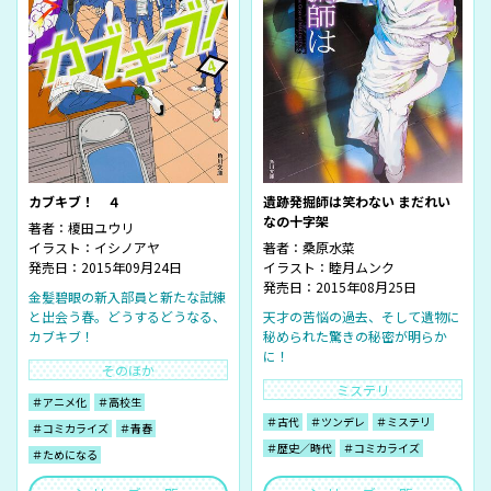
カブキブ！ ４
遺跡発掘師は笑わない まだれい
なの十字架
著者：
榎田ユウリ
イラスト：
イシノアヤ
著者：
桑原水菜
発売日：2015年09月24日
イラスト：
睦月ムンク
発売日：2015年08月25日
金髪碧眼の新入部員と新たな試練
と出会う春。どうするどうなる、
天才の苦悩の過去、そして遺物に
カブキブ！
秘められた驚きの秘密が明らか
に！
そのほか
ミステリ
＃アニメ化
＃高校生
＃古代
＃ツンデレ
＃ミステリ
＃コミカライズ
＃青春
＃歴史／時代
＃コミカライズ
＃ためになる