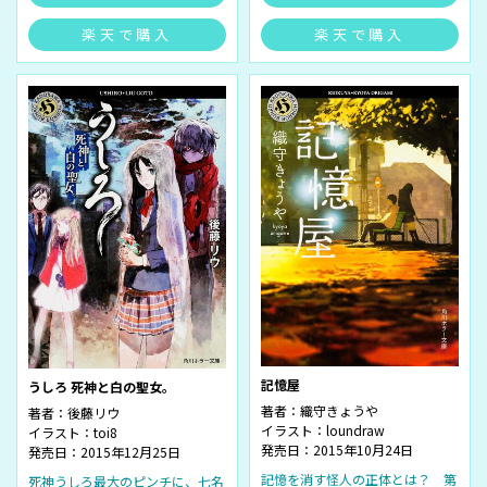
楽天で購入
楽天で購入
記憶屋
うしろ 死神と白の聖女。
著者：
織守きょうや
著者：
後藤リウ
イラスト：
loundraw
イラスト：
toi8
発売日：2015年10月24日
発売日：2015年12月25日
記憶を消す怪人の正体とは？ 第
死神うしろ最大のピンチに、七名