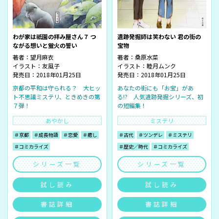
わが家は祇園の拝み屋さん７ つ
遺跡発掘師は笑わない 君の街の
ながる想いと蛍火の誓い
宝物
著者：
望月麻衣
著者：
桑原水菜
イラスト：
友風子
イラスト：
睦月ムンク
発売日：2018年01月25日
発売日：2018年01月25日
京都の平和は守られる？ 大ヒッ
あなたの街にも「お宝」があ
ト不思議ミステリ、ときめきの第
る!? 人気遺跡発掘シリーズ、初
７弾！
の短編集！
あやかし
ミステリ
＃京都
＃成長物語
＃恋愛
＃癒し
＃古代
＃ツンデレ
＃ミステリ
＃コミカライズ
＃歴史／時代
＃コミカライズ
シリーズ一覧
シリーズ一覧
試し読み
試し読み
書誌詳細
書誌詳細