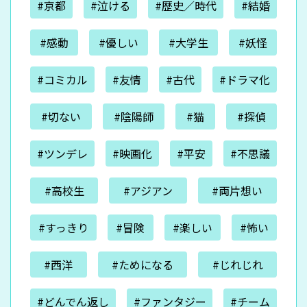
#京都
#泣ける
#歴史／時代
#結婚
#感動
#優しい
#大学生
#妖怪
#コミカル
#友情
#古代
#ドラマ化
#切ない
#陰陽師
#猫
#探偵
#ツンデレ
#映画化
#平安
#不思議
#高校生
#アジアン
#両片想い
#すっきり
#冒険
#楽しい
#怖い
#西洋
#ためになる
#じれじれ
#どんでん返し
#ファンタジー
#チーム