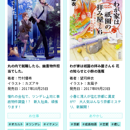
丸の内で就職したら、幽霊物件担
わが家は祇園の拝み屋さん６ 花
当でした。
の知らせと小鈴の落雁
著者：
竹村優希
著者：
望月麻衣
イラスト：
カズアキ
イラスト：
友風子
発売日：2017年10月25日
発売日：2017年09月23日
憧れの会社で、ツンデレ上司と事
小春と澪人が住む京都に異変
故物件調査！? 新入社員、頑張
が!? 大人気はんなり京都ミステ
ります！
リ、新展開！
お仕事
あやかし
＃オカルト
＃ツンデレ
＃イケメン
＃京都
＃成長物語
＃恋愛
＃癒し