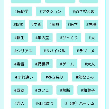
#民俗学
#アクション
#恐さ控えめ
#動物
#学園
#家族
#医学
#神様
#転生
#年の差
#びっくり
#犬
#シリアス
#サバイバル
#ラブコメ
#毒舌
#異世界
#ゲーム
#大人
#すれ違い
#巻き戻り
#幼なじみ
#西欧
#カフェ
#禁断
#和菓子
#恋人
#死に戻り
#（逆）ハーレム