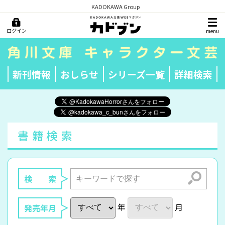
KADOKAWA Group
ログイン
menu
新刊情報
おしらせ
シリーズ一覧
詳細検索
書籍検索
検索
検 索
年
月
発売年月