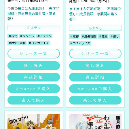
発売日：2017年05月25日
発売日：2017年05月25日
今度の舞台は九州北部！ 天才発
ますます人気絶好調！ 不思議で
掘師・西原無量の事件簿・第６
優しい成長物語、急展開の第５
弾！
巻!!
ミステリ
あやかし
＃古代
＃ツンデレ
＃ミステリ
＃京都
＃成長物語
＃恋愛
＃癒し
＃歴史／時代
＃コミカライズ
＃コミカライズ
シリーズ一覧
シリーズ一覧
試し読み
試し読み
書誌詳細
書誌詳細
Amazonで購入
Amazonで購入
楽天で購入
楽天で購入