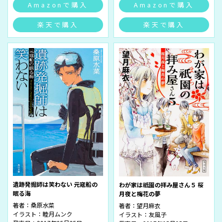
Amazonで購入
Amazonで購入
楽天で購入
楽天で購入
遺跡発掘師は笑わない 元寇船の
わが家は祇園の拝み屋さん５ 桜
眠る海
月夜と梅花の夢
著者：
桑原水菜
著者：
望月麻衣
イラスト：
睦月ムンク
イラスト：
友風子