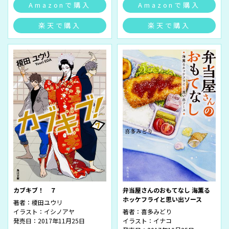
Amazonで購入
Amazonで購入
楽天で購入
楽天で購入
カブキブ！ ７
弁当屋さんのおもてなし 海薫る
ホッケフライと思い出ソース
著者：
榎田ユウリ
イラスト：
イシノアヤ
著者：
喜多みどり
発売日：2017年11月25日
イラスト：
イナコ