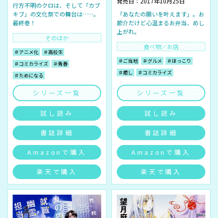
発売日：2017年10月25日
行方不明のクロは、そして「カブ
キブ」の文化祭での舞台は……。
「あなたの願いを叶えます」。お
最終巻！
節介だけど心温まるお弁当、めし
上がれ。
そのほか
食べ物／お店
＃アニメ化
＃高校生
＃ご当地
＃グルメ
＃ほっこり
＃コミカライズ
＃青春
＃癒し
＃コミカライズ
＃ためになる
シリーズ一覧
シリーズ一覧
試し読み
試し読み
書誌詳細
書誌詳細
Amazonで購入
Amazonで購入
楽天で購入
楽天で購入