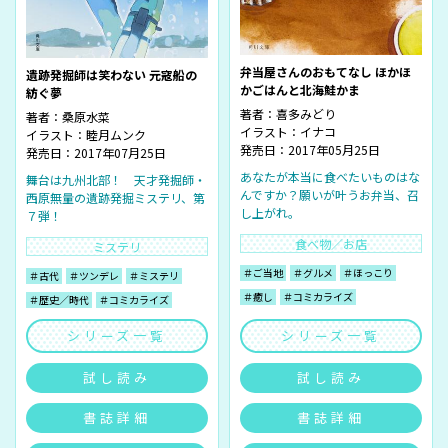
弁当屋さんのおもてなし ほかほ
遺跡発掘師は笑わない 元寇船の
かごはんと北海鮭かま
紡ぐ夢
著者：
喜多みどり
著者：
桑原水菜
イラスト：
イナコ
イラスト：
睦月ムンク
発売日：2017年05月25日
発売日：2017年07月25日
あなたが本当に食べたいものはな
舞台は九州北部！ 天才発掘師・
んですか？願いが叶うお弁当、召
西原無量の遺跡発掘ミステリ、第
し上がれ。
７弾！
食べ物／お店
ミステリ
＃ご当地
＃グルメ
＃ほっこり
＃古代
＃ツンデレ
＃ミステリ
＃癒し
＃コミカライズ
＃歴史／時代
＃コミカライズ
シリーズ一覧
シリーズ一覧
試し読み
試し読み
書誌詳細
書誌詳細