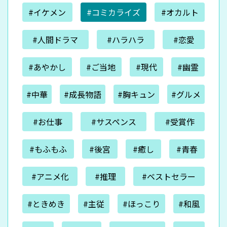
#イケメン
#コミカライズ
#オカルト
#人間ドラマ
#ハラハラ
#恋愛
#あやかし
#ご当地
#現代
#幽霊
#中華
#成長物語
#胸キュン
#グルメ
#お仕事
#サスペンス
#受賞作
#もふもふ
#後宮
#癒し
#青春
#アニメ化
#推理
#ベストセラー
#ときめき
#主従
#ほっこり
#和風