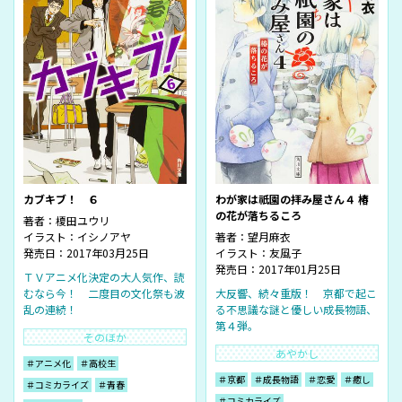
カブキブ！ ６
わが家は祇園の拝み屋さん４ 椿
の花が落ちるころ
著者：
榎田ユウリ
イラスト：
イシノアヤ
著者：
望月麻衣
発売日：2017年03月25日
イラスト：
友風子
発売日：2017年01月25日
ＴＶアニメ化決定の大人気作、読
むなら今！ 二度目の文化祭も波
大反響、続々重版！ 京都で起こ
乱の連続！
る不思議な謎と優しい成長物語、
第４弾。
そのほか
あやかし
＃アニメ化
＃高校生
＃京都
＃成長物語
＃恋愛
＃癒し
＃コミカライズ
＃青春
＃コミカライズ