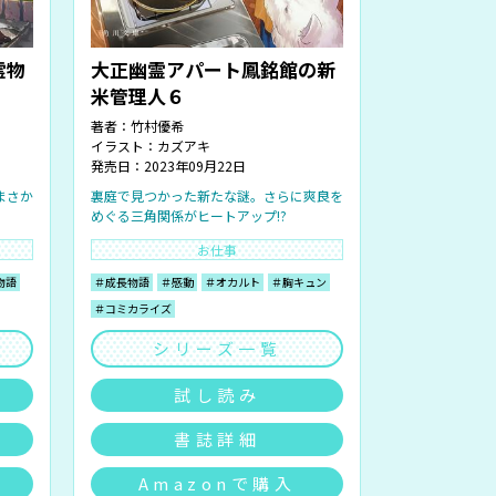
霊物
大正幽霊アパート鳳銘館の新
米管理人６
著者：
竹村優希
イラスト：
カズアキ
発売日：2023年09月22日
まさか
裏庭で見つかった新たな謎。さらに爽良を
めぐる三角関係がヒートアップ!?
お仕事
物語
＃成長物語
＃感動
＃オカルト
＃胸キュン
＃コミカライズ
シリーズ一覧
試し読み
書誌詳細
Amazonで購入