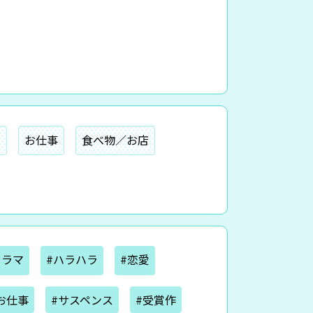
ー
お仕事
食べ物／お店
ドラマ
#ハラハラ
#恋愛
お仕事
#サスペンス
#受賞作