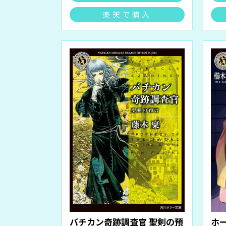
楽天で購入
バチカン奇跡調査官 聖剣の預
ホ