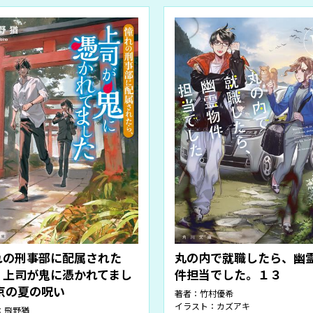
れの刑事部に配属された
丸の内で就職したら、幽
、上司が鬼に憑かれてまし
件担当でした。１３
 京の夏の呪い
著者：
竹村優希
イラスト：
カズアキ
：
飛野猶