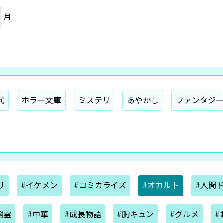
月
代
ホラー文庫
ミステリ
あやかし
ファンタジ
リ
#イケメン
#コミカライズ
#オカルト
#人間
幽霊
#中華
#成長物語
#胸キュン
#グルメ
#