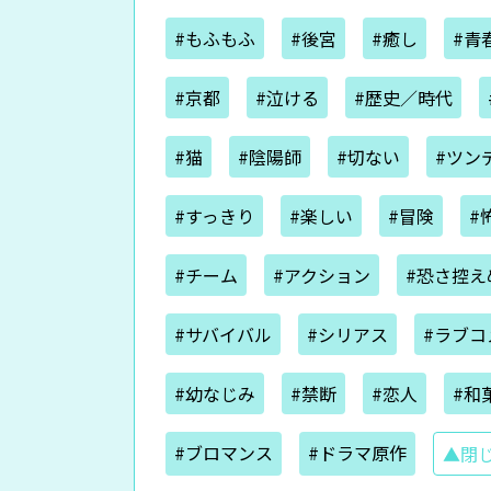
#もふもふ
#後宮
#癒し
#青
#京都
#泣ける
#歴史／時代
#猫
#陰陽師
#切ない
#ツン
#すっきり
#楽しい
#冒険
#
#チーム
#アクション
#恐さ控え
#サバイバル
#シリアス
#ラブコ
#幼なじみ
#禁断
#恋人
#和
#ブロマンス
#ドラマ原作
▲閉