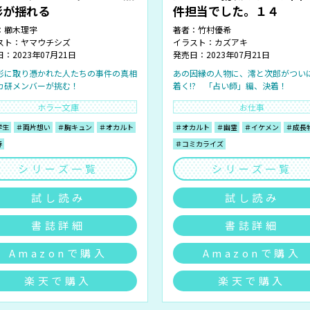
影が揺れる
件担当でした。１４
：
櫛木理宇
著者：
竹村優希
スト：
ヤマウチシズ
イラスト：
カズアキ
：2023年07月21日
発売日：2023年07月21日
影に取り憑かれた人たちの事件の真相
あの因縁の人物に、澪と次郎がつい
カ研メンバーが挑む！
着く!? 「占い師」編、決着！
ホラー文庫
お仕事
学生
＃両片想い
＃胸キュン
＃オカルト
＃オカルト
＃幽霊
＃イケメン
＃成長
春
＃コミカライズ
シリーズ一覧
シリーズ一覧
試し読み
試し読み
書誌詳細
書誌詳細
Amazonで購入
Amazonで購入
楽天で購入
楽天で購入