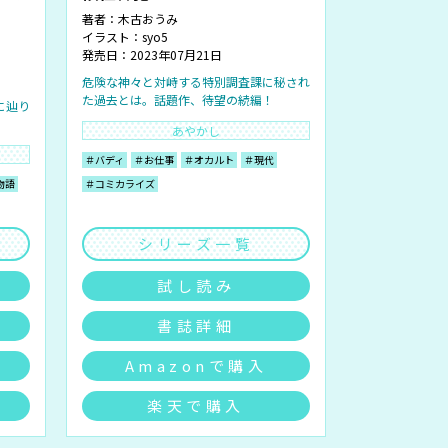
著者：
木古おうみ
イラスト：
syo5
発売日：2023年07月21日
危険な神々と対峙する特別調査課に秘され
た過去とは。話題作、待望の続編！
に辿り
あやかし
＃バディ
＃お仕事
＃オカルト
＃現代
物語
＃コミカライズ
シリーズ一覧
試し読み
書誌詳細
Amazonで購入
楽天で購入