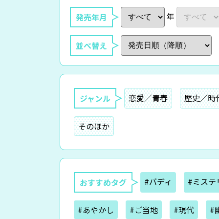
年
発売年月
並べ替え
恋愛／青春
歴史／時
ジャンル
そのほか
#バディ
#ミステ
おすすめタグ
#あやかし
#ご当地
#現代
#