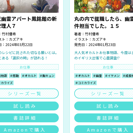
正幽霊アパート鳳銘館の新
丸の内で就職したら、幽
管理人７
件担当でした。１５
：
竹村優希
著者：
竹村優希
スト：
カズアキ
イラスト：
カズアキ
：2024年03月22日
発売日：2024年01月23日
のレシピに託された切なる願いとは。
大人気オカルトお仕事物語、今度は
にある「選択の時」が訪れる！
のイギリス出張で心霊調査!?
お仕事
お仕事
長物語
＃感動
＃オカルト
＃胸キュン
＃オカルト
＃幽霊
＃イケメン
＃成長
ミカライズ
＃コミカライズ
シリーズ一覧
シリーズ一覧
試し読み
試し読み
書誌詳細
書誌詳細
Amazonで購入
Amazonで購入