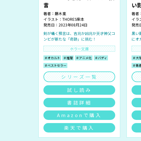
言
い
著者：
藤木稟
著者
イラスト：
THORES柴本
イラ
発売日：2023年08月24日
発売日
剣が囁く預言は、吉兆か凶兆か――天才神父コ
黒い
ンビが新たな「奇跡」に挑む！
にオ
ホラー文庫
＃オカルト
＃推理
＃アニメ化
＃バディ
＃大
＃ベストセラー
＃青
シリーズ一覧
試し読み
書誌詳細
Amazonで購入
楽天で購入