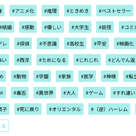
春
#アニメ化
#推理
#ときめき
#ベストセラー
#結婚
#感動
#優しい
#大学生
#妖怪
#コミ
デレ
#探偵
#不思議
#高校生
#平安
#映画化
怖い
#西洋
#ためになる
#じれじれ
#どんでん返
め
#動物
#学園
#家族
#医学
#神様
#転
メ
#毒舌
#異世界
#大人
#ゲーム
#すれ違い
菓子
#死に戻り
#オリエンタル
#（逆）ハーレム
じる