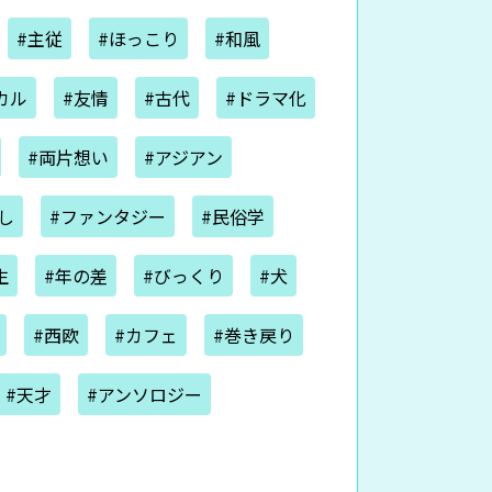
#主従
#ほっこり
#和風
カル
#友情
#古代
#ドラマ化
#両片想い
#アジアン
し
#ファンタジー
#民俗学
生
#年の差
#びっくり
#犬
#西欧
#カフェ
#巻き戻り
#天才
#アンソロジー