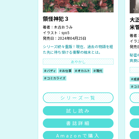
領怪神犯３
大
米
著者：
木古おうみ
イラスト：
syo5
著者
発売日：2024年04月25日
イラ
発売日
シリーズ続々重版！現在、過去の物語を経
た先に待ち受ける衝撃の結末とは。
秘密
爽良
あやかし
＃バディ
＃お仕事
＃オカルト
＃現代
＃コミカライズ
＃成
＃コ
シリーズ一覧
試し読み
書誌詳細
Amazonで購入