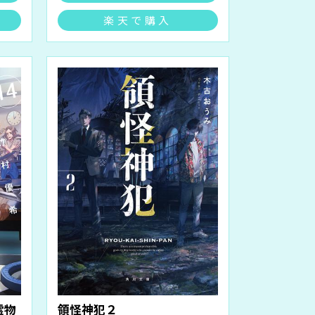
楽天で購入
霊物
領怪神犯２