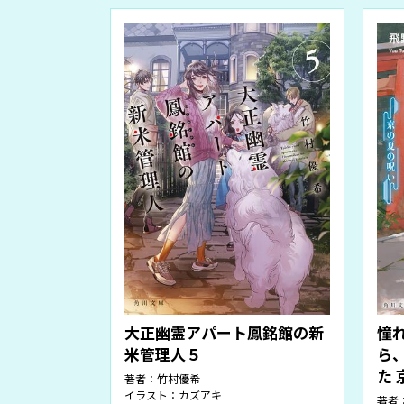
大正幽霊アパート鳳銘館の新
憧
米管理人５
ら
た
著者：
竹村優希
イラスト：
カズアキ
著者