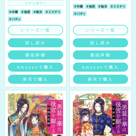
ファンタジー
＃中華
＃後宮
＃転生
＃ミステリ
＃中華
＃後宮
＃転生
＃ミステリ
＃バディ
＃バディ
シリーズ一覧
シリーズ一覧
試し読み
試し読み
書誌詳細
書誌詳細
Amazonで購入
Amazonで購入
楽天で購入
楽天で購入