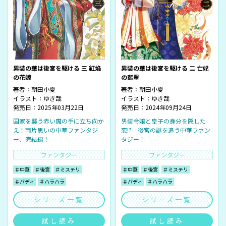
男装の華は後宮を駆ける 三 紅焔
男装の華は後宮を駆ける 二 亡妃
の花嫁
の翡翠
著者：
朝田小夏
著者：
朝田小夏
イラスト：
ゆき哉
イラスト：
ゆき哉
発売日：2025年03月22日
発売日：2024年09月24日
国家を襲う赤い魔の手に立ち向か
男装令嬢と皇子の身分を隠した
え！両片思いの中華ファンタジ
恋!? 後宮の謎を追う中華ファン
ー、完結編！
タジー！
ファンタジー
ファンタジー
＃中華
＃後宮
＃ミステリ
＃中華
＃後宮
＃ミステリ
＃バディ
＃ハラハラ
＃バディ
＃ハラハラ
シリーズ一覧
シリーズ一覧
試し読み
試し読み