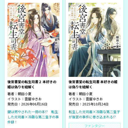
後宮書堂の転生司書２ 本好きの
後宮書堂の転生司書 本好きの姫
姫は偽りを紐解く
は偽りを紐解く
著者：
朝田小夏
著者：
朝田小夏
イラスト：
雲屋ゆきお
イラスト：
雲屋ゆきお
発売日：2026年06月16日
発売日：2025年10月24日
鍵は燃やされた一冊の本!? 転生
転生した元司書×冷酷な第二皇子
した元司書×冷酷な第二皇子の事
が後宮の事件に巻き込まれる!?
件録！
ファンタジー