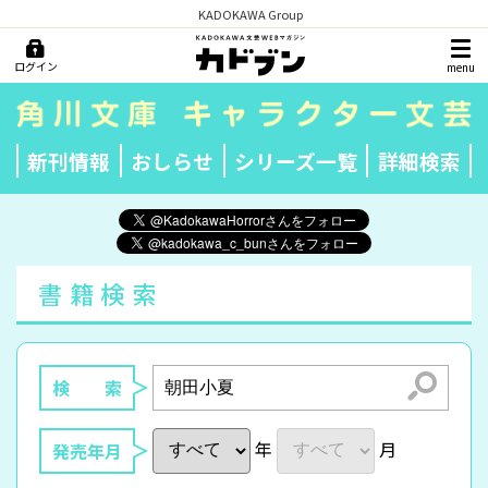
KADOKAWA Group
ログイン
menu
新刊情報
おしらせ
シリーズ一覧
詳細検索
書籍検索
検索
検 索
年
月
発売年月