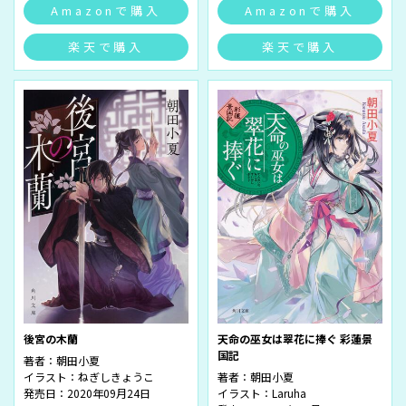
Amazonで購入
Amazonで購入
楽天で購入
楽天で購入
後宮の木蘭
天命の巫女は翠花に捧ぐ 彩蓮景
国記
著者：
朝田小夏
イラスト：
ねぎしきょうこ
著者：
朝田小夏
発売日：2020年09月24日
イラスト：
Laruha