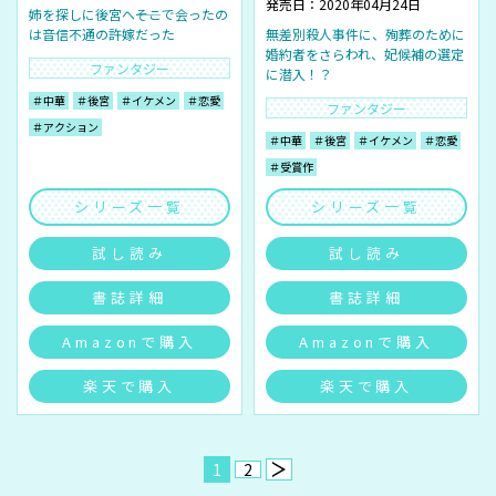
発売日：2020年04月24日
姉を探しに後宮へ――そこで会ったの
は音信不通の許嫁だった
無差別殺人事件に、殉葬のために
婚約者をさらわれ、妃候補の選定
ファンタジー
に潜入！？
＃中華
＃後宮
＃イケメン
＃恋愛
ファンタジー
＃アクション
＃中華
＃後宮
＃イケメン
＃恋愛
＃受賞作
シリーズ一覧
シリーズ一覧
試し読み
試し読み
書誌詳細
書誌詳細
Amazonで購入
Amazonで購入
楽天で購入
楽天で購入
1
2