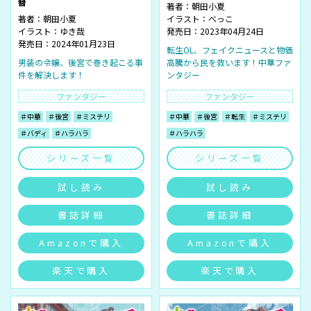
簪
著者：
朝田小夏
著者：
朝田小夏
イラスト：
べっこ
イラスト：
ゆき哉
発売日：2023年04月24日
発売日：2024年01月23日
転生OL、フェイクニュースと物価
男装の令嬢、後宮で巻き起こる事
高騰から民を救います！中華ファ
件を解決します！
ンタジー
ファンタジー
ファンタジー
＃中華
＃後宮
＃ミステリ
＃中華
＃後宮
＃転生
＃ミステリ
＃バディ
＃ハラハラ
＃ハラハラ
シリーズ一覧
シリーズ一覧
試し読み
試し読み
書誌詳細
書誌詳細
Amazonで購入
Amazonで購入
楽天で購入
楽天で購入