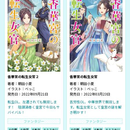
香華宮の転生女官２
香華宮の転生女官
著者：
朝田小夏
著者：
朝田小夏
イラスト：
べっこ
イラスト：
べっこ
発売日：2022年09月21日
発売日：2022年03月23日
転生OL、左遷されても無双しま
苦労性OL、中華世界で無双しま
す！ 陰謀渦巻く皇宮で今日もサ
す。転生女官として皇宮の謎を解
バイバル！
き明かす！
ファンタジー
ファンタジー
＃中華
＃後宮
＃転生
＃ミステリ
＃中華
＃後宮
＃転生
＃ミステリ