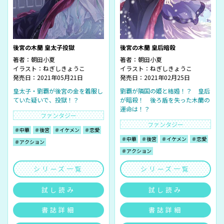
後宮の木蘭 皇太子投獄
後宮の木蘭 皇后暗殺
著者：
朝田小夏
著者：
朝田小夏
イラスト：
ねぎしきょうこ
イラスト：
ねぎしきょうこ
発売日：2021年05月21日
発売日：2021年02月25日
皇太子・劉覇が後宮の金を着服し
劉覇が隣国の姫と結婚！？ 皇后
ていた疑いで、投獄！？
が暗殺！ 後ろ盾を失った木蘭の
運命は！？
ファンタジー
ファンタジー
＃中華
＃後宮
＃イケメン
＃恋愛
＃中華
＃後宮
＃イケメン
＃恋愛
＃アクション
＃アクション
シリーズ一覧
シリーズ一覧
試し読み
試し読み
書誌詳細
書誌詳細