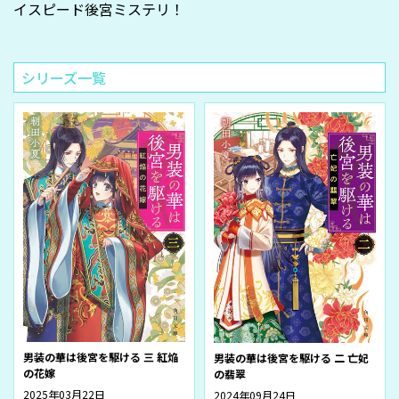
イスピード後宮ミステリ！
シリーズ一覧
男装の華は後宮を駆ける 三 紅焔
男装の華は後宮を駆ける 二 亡妃
の花嫁
の翡翠
2025年03月22日
2024年09月24日