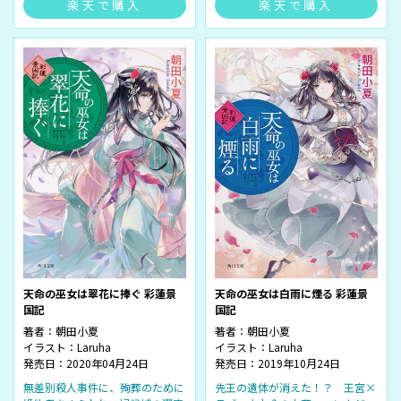
楽天で購入
楽天で購入
天命の巫女は翠花に捧ぐ 彩蓮景
天命の巫女は白雨に煙る 彩蓮景
国記
国記
著者：
朝田小夏
著者：
朝田小夏
イラスト：
Laruha
イラスト：
Laruha
発売日：2020年04月24日
発売日：2019年10月24日
無差別殺人事件に、殉葬のために
先王の遺体が消えた！？ 王宮×