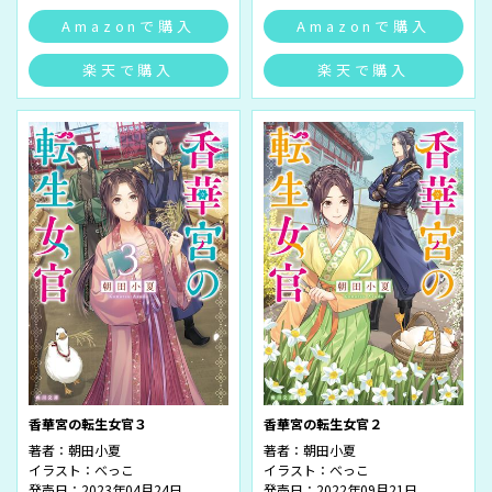
Amazonで購入
Amazonで購入
楽天で購入
楽天で購入
香華宮の転生女官３
香華宮の転生女官２
著者：
朝田小夏
著者：
朝田小夏
イラスト：
べっこ
イラスト：
べっこ
発売日：2023年04月24日
発売日：2022年09月21日