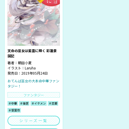
天命の巫女は紫雲に輝く 彩蓮景
国記
著者：
朝田小夏
イラスト：
Laruha
発売日：2019年05月24日
おてんば巫女の大本命中華ファン
タジー！
ファンタジー
＃中華
＃後宮
＃イケメン
＃恋愛
＃受賞作
シリーズ一覧