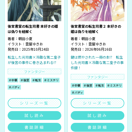
後宮書堂の転生司書 本好きの姫
後宮書堂の転生司書２ 本好きの
は偽りを紐解く
姫は偽りを紐解く
著者：
朝田小夏
著者：
朝田小夏
イラスト：
雲屋ゆきお
イラスト：
雲屋ゆきお
発売日：2025年10月24日
発売日：2026年06月16日
転生した元司書×冷酷な第二皇子
鍵は燃やされた一冊の本!? 転生
が後宮の事件に巻き込まれる!?
した元司書×冷酷な第二皇子の事
件録！
ファンタジー
ファンタジー
＃中華
＃後宮
＃転生
＃ミステリ
＃中華
＃後宮
＃転生
＃ミステリ
＃バディ
＃バディ
シリーズ一覧
シリーズ一覧
試し読み
試し読み
書誌詳細
書誌詳細