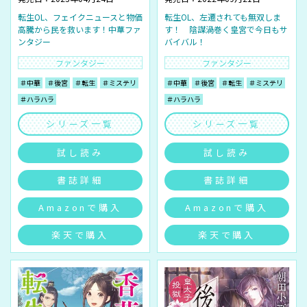
転生OL、フェイクニュースと物価
転生OL、左遷されても無双しま
高騰から民を救います！中華ファ
す！ 陰謀渦巻く皇宮で今日もサ
ンタジー
バイバル！
ファンタジー
ファンタジー
＃中華
＃後宮
＃転生
＃ミステリ
＃中華
＃後宮
＃転生
＃ミステリ
＃ハラハラ
＃ハラハラ
シリーズ一覧
シリーズ一覧
試し読み
試し読み
書誌詳細
書誌詳細
Amazonで購入
Amazonで購入
楽天で購入
楽天で購入