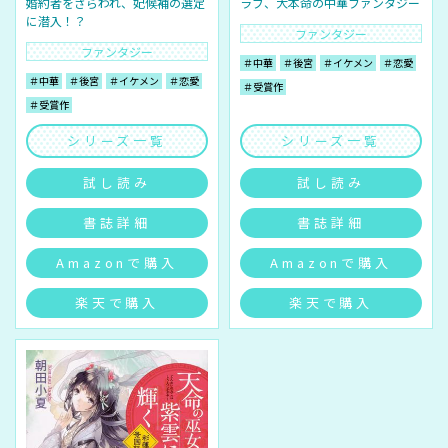
婚約者をさらわれ、妃候補の選定
ラブ、大本命の中華ファンタジー
に潜入！？
ファンタジー
ファンタジー
＃中華
＃後宮
＃イケメン
＃恋愛
＃中華
＃後宮
＃イケメン
＃恋愛
＃受賞作
＃受賞作
シリーズ一覧
シリーズ一覧
試し読み
試し読み
書誌詳細
書誌詳細
Amazonで購入
Amazonで購入
楽天で購入
楽天で購入