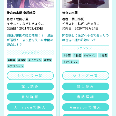
後宮の木蘭 皇后暗殺
後宮の木蘭
著者：
朝田小夏
著者：
朝田小夏
イラスト：
ねぎしきょうこ
イラスト：
ねぎしきょうこ
発売日：2021年02月25日
発売日：2020年09月24日
劉覇が隣国の姫と結婚！？ 皇后
姉を探しに後宮へ――そこで会ったの
が暗殺！ 後ろ盾を失った木蘭の
は音信不通の許嫁だった
運命は！？
ファンタジー
ファンタジー
＃中華
＃後宮
＃イケメン
＃恋愛
＃中華
＃後宮
＃イケメン
＃恋愛
＃アクション
＃アクション
シリーズ一覧
シリーズ一覧
試し読み
試し読み
書誌詳細
書誌詳細
Amazonで購入
Amazonで購入