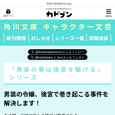
KADOKAWA Group
ログイン
menu
新刊情報
おしらせ
シリーズ一覧
詳細検索
「男装の華は後宮を駆ける」
シリーズ
男装の令嬢、後宮で巻き起こる事件を
解決します！