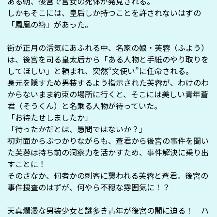
ある朝、後宮で宮女の死体が発見される。
しかもそこには、皇后しか持つことを許されないはずの
「鳳凰の簪」があった――。
街が正月の活気にあふれる中、名家の娘・芙蓉（ふよう）
は、後宮を司る皇太后から「ある人物と手紙のやり取りを
してほしい」と頼まれ、突然“文使い”に任命される。
身元を隠すため男装するよう指示された芙蓉が、わけのわ
からないまま約束の場所に行くと、そこには美しい青年――蒼
君（そうくん）と名乗る人物が待っていた。
「お待たせしましたか」
「待ったかだとは、愚問ではないか？」
初対面からぶつかりながらも、蒼君から後宮の事件を聞い
た芙蓉は持ち前の洞察力を活かすため、事件解決に乗り出
すことに！
そのさなか、何者かの刺客に襲われる芙蓉と蒼君。後宮の
事件捜査のはずが、何やら不穏な雰囲気に――！？
天真爛漫な男装少女と謎多き青年が後宮の闇に迫る！ ハ