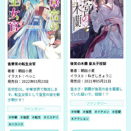
後宮の木蘭 皇太子投獄
香華宮の転生女官
著者：
朝田小夏
著者：
朝田小夏
イラスト：
ねぎしきょうこ
イラスト：
べっこ
発売日：2021年05月21日
発売日：2022年03月23日
皇太子・劉覇が後宮の金を着服し
苦労性OL、中華世界で無双しま
ていた疑いで、投獄！？
す。転生女官として皇宮の謎を解
き明かす！
ファンタジー
ファンタジー
＃中華
＃後宮
＃イケメン
＃恋愛
＃中華
＃後宮
＃転生
＃ミステリ
＃アクション
＃ハラハラ