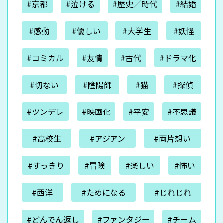
#京都
#泣ける
#歴史／時代
#結婚
#感動
#優しい
#大学生
#妖怪
#コミカル
#友情
#古代
#ドラマ化
#切ない
#陰陽師
#猫
#探偵
#ツンデレ
#映画化
#平安
#不思議
#高校生
#アジアン
#両片想い
#すっきり
#冒険
#楽しい
#怖い
#西洋
#ためになる
#じれじれ
#どんでん返し
#ファンタジー
#チーム