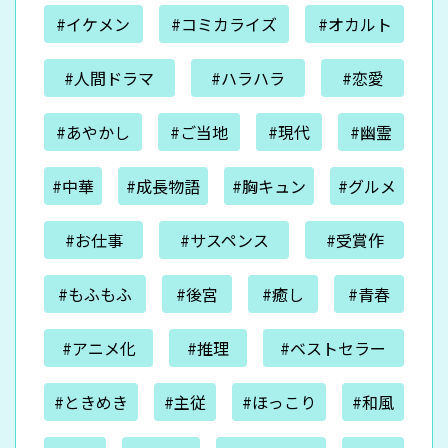
#イケメン
#コミカライズ
#オカルト
#人間ドラマ
#ハラハラ
#恋愛
#あやかし
#ご当地
#現代
#幽霊
#中華
#成長物語
#胸キュン
#グルメ
#お仕事
#サスペンス
#受賞作
#もふもふ
#後宮
#癒し
#青春
#アニメ化
#推理
#ベストセラー
#ときめき
#主従
#ほっこり
#和風