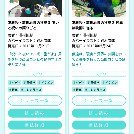
准教授・高槻彰良の推察３ 呪い
准教授・高槻彰良の推察２ 怪異
と祝いの語りごと
は狭間に宿る
著者：
澤村御影
著者：
澤村御影
カバーイラスト：
鈴木次郎
カバーイラスト：
鈴木次郎
発売日：2019年11月21日
発売日：2019年05月24日
「呪いと祝いは、紙一重だよ」異
僕達は、現実と異界の狭間を歩い
能を持つ凸凹コンビの民俗学ミス
てる――異能を持った凸凹コンビの謎
テリ第３弾
解き！
ミステリ
ミステリ
＃バディ
＃民俗学
＃イケメン
＃バディ
＃民俗学
＃イケメン
＃現代
＃コミカライズ
＃現代
＃コミカライズ
シリーズ一覧
シリーズ一覧
試し読み
試し読み
書誌詳細
書誌詳細