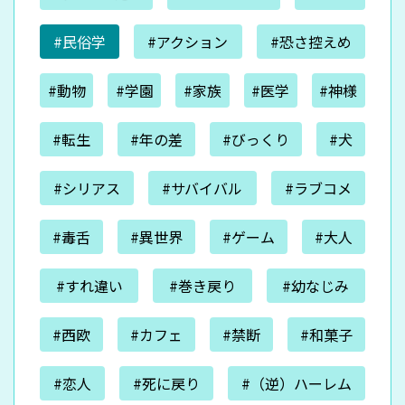
#民俗学
#アクション
#恐さ控えめ
#動物
#学園
#家族
#医学
#神様
#転生
#年の差
#びっくり
#犬
#シリアス
#サバイバル
#ラブコメ
#毒舌
#異世界
#ゲーム
#大人
#すれ違い
#巻き戻り
#幼なじみ
#西欧
#カフェ
#禁断
#和菓子
#恋人
#死に戻り
#（逆）ハーレム