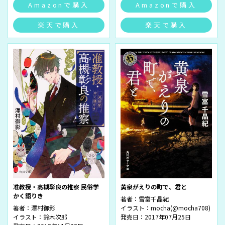
Amazonで購入
Amazonで購入
楽天で購入
楽天で購入
准教授・高槻彰良の推察 民俗学
黄泉がえりの町で、君と
かく語りき
著者：
雪富千晶紀
著者：
澤村御影
イラスト：
mocha(@mocha708)
イラスト：
鈴木次郎
発売日：2017年07月25日