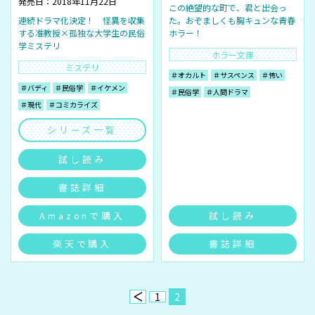
発売日：2018年11月22日
この絶望的な町で、君と出会っ
連続ドラマ化決定！ 怪異を収集
た。おぞましくも胸キュンな青春
する准教授×孤独な大学生の民俗
ホラー！
学ミステリ
ホラー文庫
ミステリ
＃オカルト
＃サスペンス
＃怖い
＃バディ
＃民俗学
＃イケメン
＃民俗学
＃人間ドラマ
＃現代
＃コミカライズ
シリーズ一覧
試し読み
書誌詳細
Amazonで購入
試し読み
楽天で購入
書誌詳細
1
2