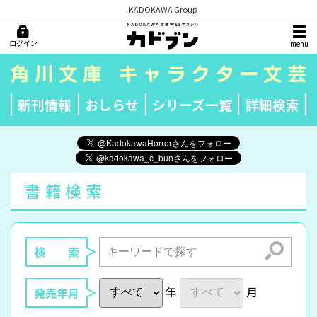
KADOKAWA Group
ログイン
menu
新刊情報
おしらせ
シリーズ一覧
詳細検索
書籍検索
検索
検 索
年
月
発売年月