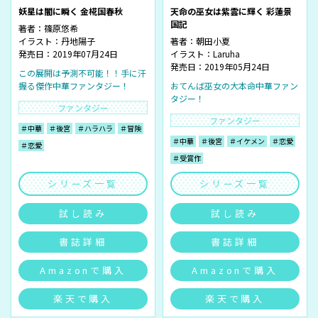
妖星は闇に瞬く 金椛国春秋
天命の巫女は紫雲に輝く 彩蓮景
国記
著者：
篠原悠希
イラスト：
丹地陽子
著者：
朝田小夏
発売日：2019年07月24日
イラスト：
Laruha
発売日：2019年05月24日
この展開は予測不可能！！手に汗
握る傑作中華ファンタジー！
おてんば巫女の大本命中華ファン
タジー！
ファンタジー
ファンタジー
＃中華
＃後宮
＃ハラハラ
＃冒険
＃中華
＃後宮
＃イケメン
＃恋愛
＃恋愛
＃受賞作
シリーズ一覧
シリーズ一覧
試し読み
試し読み
書誌詳細
書誌詳細
Amazonで購入
Amazonで購入
楽天で購入
楽天で購入