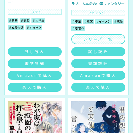
ー！
ラブ、大本命の中華ファンタジー
ミステリ
ファンタジー
＃青春
＃恋愛
＃大学生
＃中華
＃後宮
＃イケメン
＃恋愛
＃成長物語
＃すっきり
＃受賞作
シリーズ一覧
試し読み
試し読み
書誌詳細
書誌詳細
Amazonで購入
Amazonで購入
楽天で購入
楽天で購入