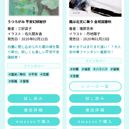
うつろがみ 平安幻妖秘抄
鳳は北天に舞う 金椛国春秋
著者：
三好昌子
著者：
篠原悠希
イラスト：
佐久間友香
イラスト：
丹地陽子
発売日：2020年02月21日
発売日：2020年01月23日
白鷹に閉じ込められた姫の魂を取
幸せまではまだまだ遠い！？大人
り戻せ。妖しくも美しい平安不思
気中華ファンタジー最新刊！
議絵巻！
ファンタジー
ファンタジー
＃中華
＃後宮
＃ハラハラ
＃冒険
＃歴史／時代
＃平安
＃恋愛
＃恋愛
＃和風
＃冒険
シリーズ一覧
試し読み
試し読み
書誌詳細
書誌詳細
Amazonで購入
Amazonで購入