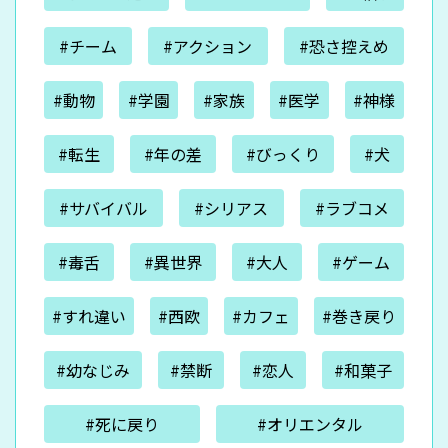
#チーム
#アクション
#恐さ控えめ
#動物
#学園
#家族
#医学
#神様
#転生
#年の差
#びっくり
#犬
#サバイバル
#シリアス
#ラブコメ
#毒舌
#異世界
#大人
#ゲーム
#すれ違い
#西欧
#カフェ
#巻き戻り
#幼なじみ
#禁断
#恋人
#和菓子
#死に戻り
#オリエンタル