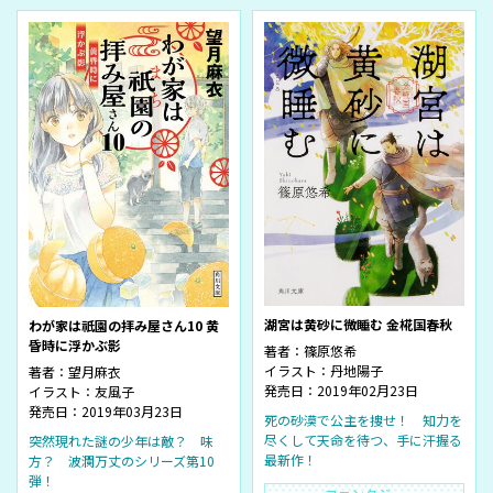
湖宮は黄砂に微睡む 金椛国春秋
わが家は祇園の拝み屋さん10 黄
昏時に浮かぶ影
著者：
篠原悠希
イラスト：
丹地陽子
著者：
望月麻衣
発売日：2019年02月23日
イラスト：
友風子
発売日：2019年03月23日
死の砂漠で公主を捜せ！ 知力を
尽くして天命を待つ、手に汗握る
突然現れた謎の少年は敵？ 味
最新作！
方？ 波瀾万丈のシリーズ第10
弾！