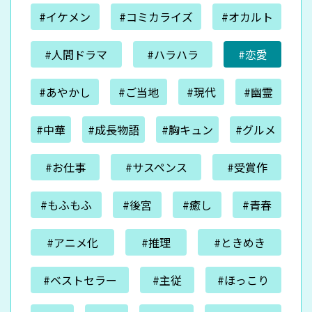
#イケメン
#コミカライズ
#オカルト
#人間ドラマ
#ハラハラ
#恋愛
#あやかし
#ご当地
#現代
#幽霊
#中華
#成長物語
#胸キュン
#グルメ
#お仕事
#サスペンス
#受賞作
#もふもふ
#後宮
#癒し
#青春
#アニメ化
#推理
#ときめき
#ベストセラー
#主従
#ほっこり