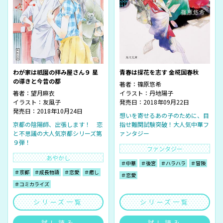
青春は探花を志す 金椛国春秋
わが家は祇園の拝み屋さん９ 星
の導きと今昔の都
著者：
篠原悠希
イラスト：
丹地陽子
著者：
望月麻衣
発売日：2018年09月22日
イラスト：
友風子
発売日：2018年10月24日
想いを寄せるあの子のために、目
指せ難関試験突破！大人気中華フ
京都の陰陽師、出張します！ 恋
ァンタジー
と不思議の大人気京都シリーズ第
９弾！
ファンタジー
あやかし
＃中華
＃後宮
＃ハラハラ
＃冒険
＃京都
＃成長物語
＃恋愛
＃癒し
＃恋愛
＃コミカライズ
シリーズ一覧
シリーズ一覧
試し読み
試し読み