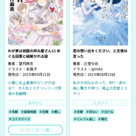
わが家は祇園の拝み屋さん11 め
君の想い出をください、と天使は
ぐる因果と紐解かれる謎
言った
著者：
望月麻衣
著者：
辻堂ゆめ
イラスト：
友風子
イラスト：
ajimita
発売日：2019年09月21日
発売日：2019年08月23日
小春に史上最悪のピンチが迫
私の大切なものって、何――!? 涙の
る!? 大人気ミステリシリーズ怒
後に驚きが待つ、極上の恋愛ミス
涛の急展開！
テリ
あやかし
ミステリ
＃京都
＃成長物語
＃恋愛
＃癒し
＃恋愛
＃切ない
＃泣ける
＃コミカライズ
＃どんでん返し
＃現代
シリーズ一覧