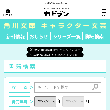
KADOKAWA Group
ログイン
menu
新刊情報
おしらせ
シリーズ一覧
詳細検索
書籍検索
検索
検 索
年
月
発売年月