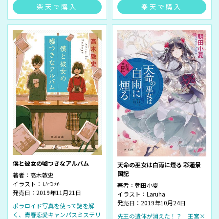
楽天で購入
楽天で購入
僕と彼女の嘘つきなアルバム
天命の巫女は白雨に煙る 彩蓮景
国記
著者：
高木敦史
イラスト：
いつか
著者：
朝田小夏
発売日：2019年11月21日
イラスト：
Laruha
発売日：2019年10月24日
ポラロイド写真を使って謎を解
く、青春恋愛キャンパスミステリ
先王の遺体が消えた！？ 王宮×