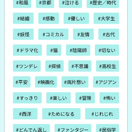
#和風
#京都
#泣ける
#歴史／時代
#結婚
#感動
#優しい
#大学生
#妖怪
#コミカル
#友情
#古代
#ドラマ化
#猫
#陰陽師
#切ない
#ツンデレ
#探偵
#不思議
#高校生
#平安
#映画化
#両片想い
#アジアン
#すっきり
#楽しい
#冒険
#怖い
#西洋
#ためになる
#じれじれ
#どんでん返し
#ファンタジー
#民俗学