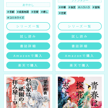
ファンタジー
あやかし
＃中華
＃後宮
＃ハラハラ
＃冒険
＃京都
＃成長物語
＃恋愛
＃癒し
＃恋愛
＃コミカライズ
シリーズ一覧
シリーズ一覧
試し読み
試し読み
書誌詳細
書誌詳細
Amazonで購入
Amazonで購入
楽天で購入
楽天で購入