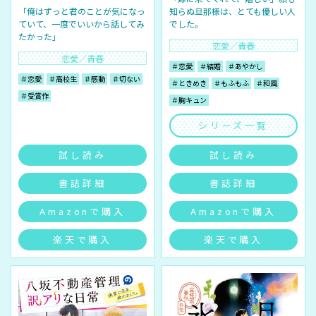
「俺はずっと君のことが気になっ
知らぬ旦那様は、とても優しい人
ていて、一度でいいから話してみ
でした。
たかった」
恋愛／青春
恋愛／青春
＃恋愛
＃結婚
＃あやかし
＃恋愛
＃高校生
＃感動
＃切ない
＃ときめき
＃もふもふ
＃和風
＃受賞作
＃胸キュン
シリーズ一覧
試し読み
試し読み
書誌詳細
書誌詳細
Amazonで購入
Amazonで購入
楽天で購入
楽天で購入