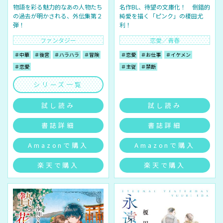
物語を彩る魅力的なあの人物たち
名作BL、待望の文庫化！ 倒錯的
の過去が明かされる、外伝集第２
純愛を描く「ピンク」の榎田尤
弾！
利！
ファンタジー
恋愛／青春
＃中華
＃後宮
＃ハラハラ
＃冒険
＃恋愛
＃お仕事
＃イケメン
＃恋愛
＃主従
＃禁断
シリーズ一覧
試し読み
試し読み
書誌詳細
書誌詳細
Amazonで購入
Amazonで購入
楽天で購入
楽天で購入