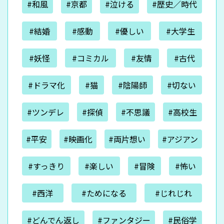
#和風
#京都
#泣ける
#歴史／時代
#結婚
#感動
#優しい
#大学生
#妖怪
#コミカル
#友情
#古代
#ドラマ化
#猫
#陰陽師
#切ない
#ツンデレ
#探偵
#不思議
#高校生
#平安
#映画化
#両片想い
#アジアン
#すっきり
#楽しい
#冒険
#怖い
#西洋
#ためになる
#じれじれ
#どんでん返し
#ファンタジー
#民俗学