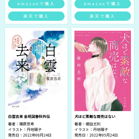
Amazonで購入
Amazonで購入
楽天で購入
楽天で購入
白雲去来 金椛国春秋外伝
犬ほど素敵な商売はない
著者：
篠原悠希
著者：
榎田尤利
イラスト：
丹地陽子
イラスト：
丹地陽子
発売日：2022年08月24日
発売日：2022年05月24日