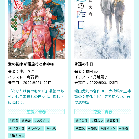
贄の花嫁 新婚旅行と水神様
永遠の昨日
著者：
沙川りさ
著者：
榎田尤利
イラスト：
烏羽 雨
イラスト：
丹地陽子
発売日：2022年03月23日
発売日：2022年03月23日
「あなたは俺のものだ」最強のあ
榎田尤利の名作BL、大改稿の上待
やかし旦那様との日々は、愛しさ
望の文庫化！ピュアで切ない、白
に溢れて。
の恋物語
恋愛／青春
恋愛／青春
＃恋愛
＃結婚
＃あやかし
＃泣ける
＃切ない
＃高校生
＃ときめき
＃もふもふ
＃和風
＃恋愛
＃感動
＃胸キュン
＃青春
＃胸キュン