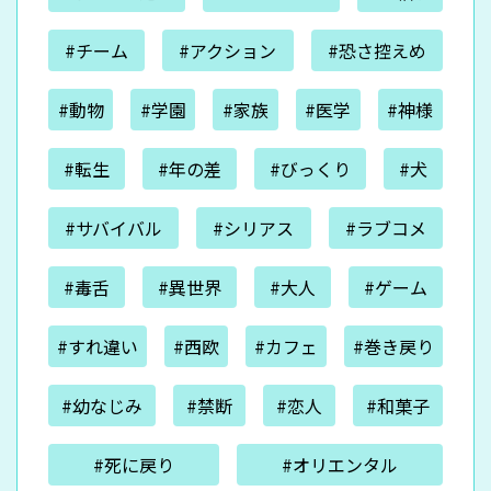
#チーム
#アクション
#恐さ控えめ
#動物
#学園
#家族
#医学
#神様
#転生
#年の差
#びっくり
#犬
#サバイバル
#シリアス
#ラブコメ
#毒舌
#異世界
#大人
#ゲーム
#すれ違い
#西欧
#カフェ
#巻き戻り
#幼なじみ
#禁断
#恋人
#和菓子
#死に戻り
#オリエンタル