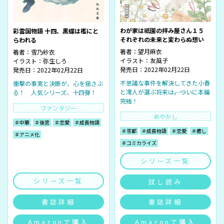
わが家は祇園の拝み屋さん１５
彩雲国物語 十四、黒蝶は檻にと
それぞれの未来と変わらぬ想い
らわれる
著者：
望月麻衣
著者：
雪乃紗衣
イラスト：
友風子
イラスト：
弥生しろ
発売日：2022年02月22日
発売日：2022年02月22日
不思議な事件を解決してきた小春
衝撃の事実と決断が、心を揺さぶ
と澪人が選ぶ将来は――。ついに本編
る！ 人気シリーズ、十四弾！
完結！
ファンタジー
あやかし
＃中華
＃後宮
＃恋愛
＃成長物語
＃京都
＃成長物語
＃恋愛
＃癒し
＃アニメ化
＃コミカライズ
シリーズ一覧
シリーズ一覧
試し読み
書誌詳細
書誌詳細
Amazonで購入
Amazonで購入