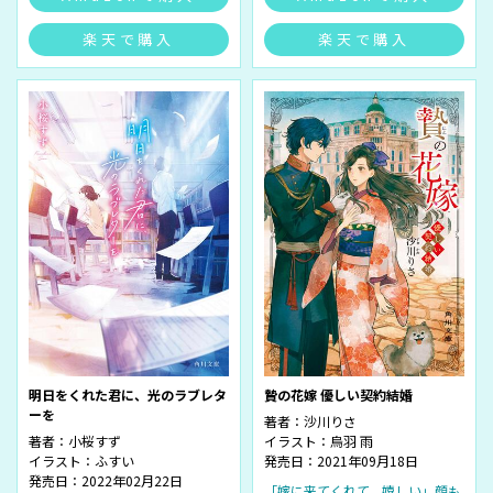
楽天で購入
楽天で購入
明日をくれた君に、光のラブレタ
贄の花嫁 優しい契約結婚
ーを
著者：
沙川りさ
著者：
小桜すず
イラスト：
烏羽 雨
イラスト：
ふすい
発売日：2021年09月18日
発売日：2022年02月22日
「嫁に来てくれて、嬉しい」顔も