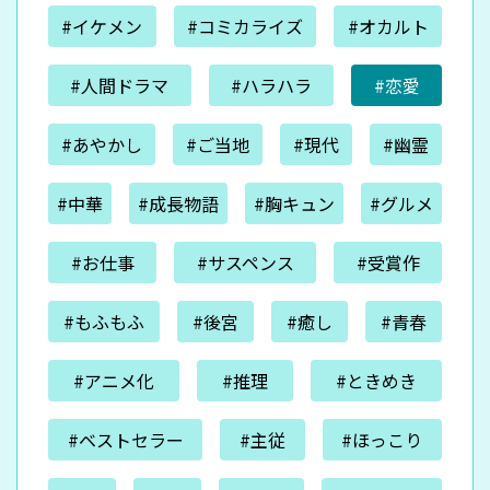
#イケメン
#コミカライズ
#オカルト
#人間ドラマ
#ハラハラ
#恋愛
#あやかし
#ご当地
#現代
#幽霊
#中華
#成長物語
#胸キュン
#グルメ
#お仕事
#サスペンス
#受賞作
#もふもふ
#後宮
#癒し
#青春
#アニメ化
#推理
#ときめき
#ベストセラー
#主従
#ほっこり