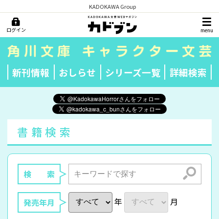
KADOKAWA Group
ログイン
menu
新刊情報
おしらせ
シリーズ一覧
詳細検索
書籍検索
検索
検 索
年
月
発売年月