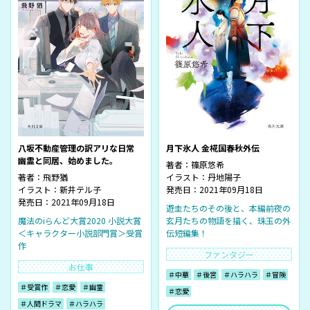
八坂不動産管理の訳アリな日常
月下氷人 金椛国春秋外伝
幽霊と同居、始めました。
著者：
篠原悠希
著者：
飛野猶
イラスト：
丹地陽子
イラスト：
新井テル子
発売日：2021年09月18日
発売日：2021年09月18日
遊圭たちのその後と、本編前夜の
魔法のiらんど大賞2020 小説大賞
玄月たちの物語を描く、珠玉の外
＜キャラクター小説部門賞＞受賞
伝短編集！
作
ファンタジー
お仕事
＃中華
＃後宮
＃ハラハラ
＃冒険
＃受賞作
＃恋愛
＃幽霊
＃恋愛
＃人間ドラマ
＃ハラハラ