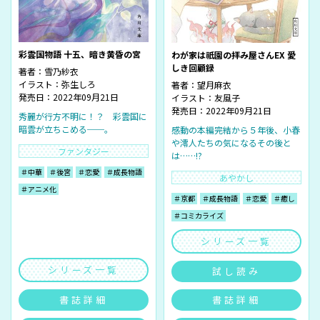
彩雲国物語 十五、暗き黄昏の宮
わが家は祇園の拝み屋さんEX 愛
しき回顧録
著者：
雪乃紗衣
イラスト：
弥生しろ
著者：
望月麻衣
発売日：2022年09月21日
イラスト：
友風子
発売日：2022年09月21日
秀麗が行方不明に！？ 彩雲国に
暗雲が立ちこめる──。
感動の本編完結から５年後、小春
や澪人たちの気になるその後と
ファンタジー
は……!?
＃中華
＃後宮
＃恋愛
＃成長物語
あやかし
＃アニメ化
＃京都
＃成長物語
＃恋愛
＃癒し
＃コミカライズ
シリーズ一覧
シリーズ一覧
試し読み
書誌詳細
書誌詳細