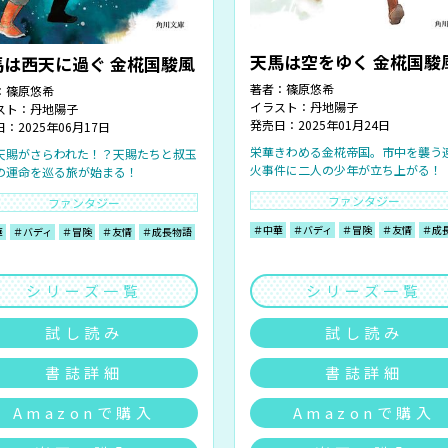
天馬は空をゆく 金椛国駿
馬は西天に過ぐ 金椛国駿風
著者：
篠原悠希
：
篠原悠希
イラスト：
丹地陽子
スト：
丹地陽子
発売日：2025年01月24日
：2025年06月17日
栄華きわめる金椛帝国。市中を襲う
天賜がさらわれた！？天賜たちと叔玉
火事件に二人の少年が立ち上がる！
の運命を巡る旅が始まる！
ファンタジー
ファンタジー
＃中華
＃バディ
＃冒険
＃友情
＃成
華
＃バディ
＃冒険
＃友情
＃成長物語
シリーズ一覧
シリーズ一覧
試し読み
試し読み
書誌詳細
書誌詳細
Amazonで購入
Amazonで購入