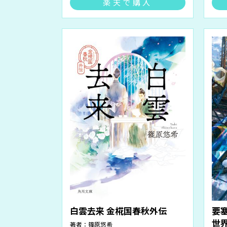
楽天で購入
白雲去来 金椛国春秋外伝
要
世
著者：
篠原悠希