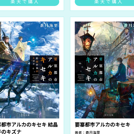
楽天で購入
楽天で購入
塞都市アルカのキセキ 結晶
要塞都市アルカのキセキ
界のキズナ
著者：
蒼月海里