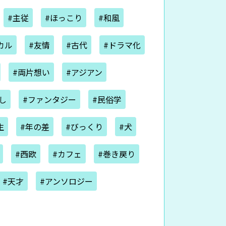
#主従
#ほっこり
#和風
カル
#友情
#古代
#ドラマ化
#両片想い
#アジアン
し
#ファンタジー
#民俗学
生
#年の差
#びっくり
#犬
#西欧
#カフェ
#巻き戻り
#天才
#アンソロジー