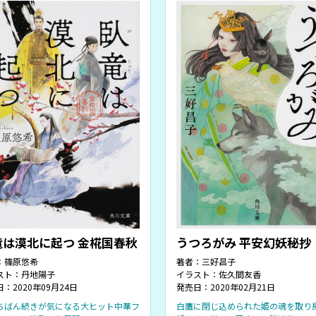
竜は漠北に起つ 金椛国春秋
うつろがみ 平安幻妖秘抄
：
篠原悠希
著者：
三好昌子
スト：
丹地陽子
イラスト：
佐久間友香
：2020年09月24日
発売日：2020年02月21日
ちばん続きが気になる大ヒット中華フ
白鷹に閉じ込められた姫の魂を取り