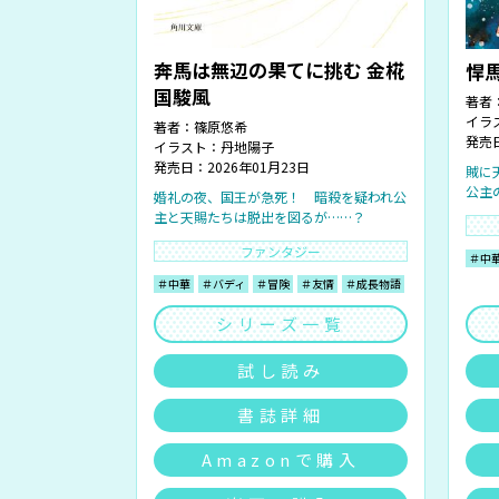
奔馬は無辺の果てに挑む 金椛
悍
国駿風
著者
イラ
著者：
篠原悠希
発売日
イラスト：
丹地陽子
発売日：2026年01月23日
賊に
公主
婚礼の夜、国王が急死！ 暗殺を疑われ公
主と天賜たちは脱出を図るが……？
ファンタジー
＃中
＃中華
＃バディ
＃冒険
＃友情
＃成長物語
シリーズ一覧
試し読み
書誌詳細
Amazonで購入