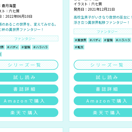
イラスト：
六七質
：
蒼月海里
発売日：2021年12月21日
スト：
六七質
：2022年06月10日
高校生男子がいきなり救世の巫女に
浮き立つ異世界転移ファンタジー！
感のあるこの世界を、変えてみせる。
と絆の異世界ファンタジー！
ファンタジー
ファンタジー
＃異世界
＃バディ
＃冒険
＃ハラハラ
世界
＃バディ
＃冒険
＃ハラハラ
＃転生
生
シリーズ一覧
シリーズ一覧
試し読み
試し読み
書誌詳細
書誌詳細
Amazonで購入
Amazonで購入
楽天で購入
楽天で購入