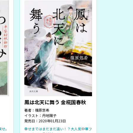
鳳は北天に舞う 金椛国春秋
著者：
篠原悠希
イラスト：
丹地陽子
発売日：2020年01月23日
戻せ。
幸せまではまだまだ遠い！？大人気中華フ