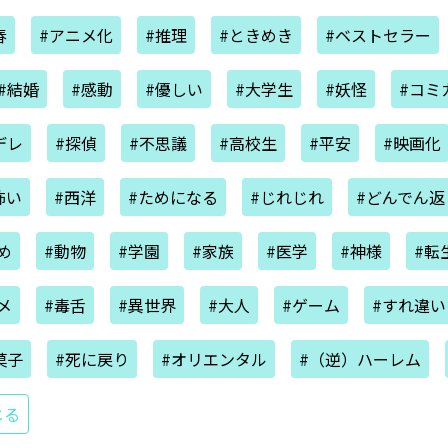
春
#アニメ化
#推理
#ときめき
#ベストセラー
#結婚
#感動
#優しい
#大学生
#妖怪
#コミ
デレ
#探偵
#不思議
#高校生
#平安
#映画化
怖い
#西洋
#ためになる
#じれじれ
#どんでん返
め
#動物
#学園
#家族
#医学
#神様
#転
メ
#毒舌
#異世界
#大人
#ゲーム
#すれ違い
菓子
#死に戻り
#オリエンタル
#（逆）ハーレム
じる