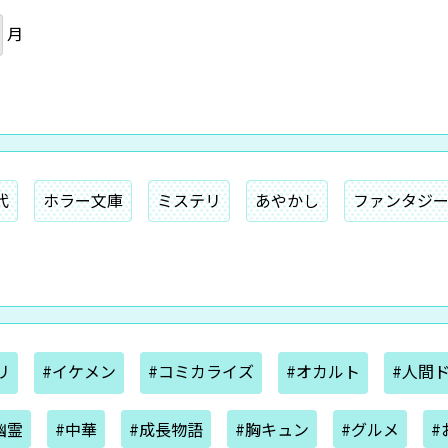
月
代
ホラー文庫
ミステリ
あやかし
ファンタジ
リ
#イケメン
#コミカライズ
#オカルト
#人間
幽霊
#中華
#成長物語
#胸キュン
#グルメ
#