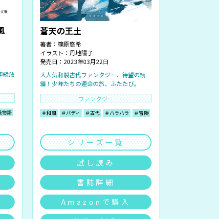
風
蒼天の王土
著者：
篠原悠希
イラスト：
丹地陽子
発売日：2023年03月22日
連続放
大人気和製古代ファンタジー、待望の続
編！少年たちの運命の旅、ふたたび。
ファンタジー
長物語
＃和風
＃バディ
＃古代
＃ハラハラ
＃冒険
シリーズ一覧
試し読み
書誌詳細
Amazonで購入