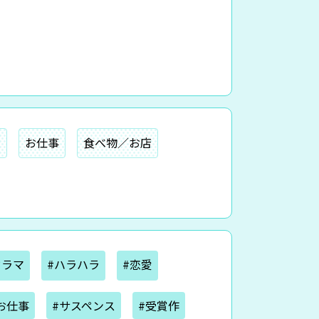
ー
お仕事
食べ物／お店
ドラマ
#ハラハラ
#恋愛
お仕事
#サスペンス
#受賞作