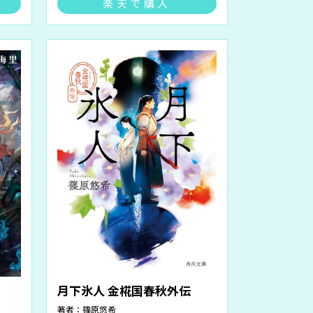
楽天で購入
月下氷人 金椛国春秋外伝
著者：
篠原悠希