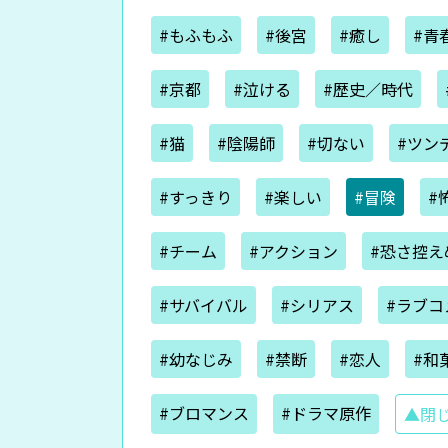
#もふもふ
#後宮
#癒し
#青
#京都
#泣ける
#歴史／時代
#猫
#陰陽師
#切ない
#ツン
#すっきり
#楽しい
#冒険
#
#チーム
#アクション
#恐さ控え
#サバイバル
#シリアス
#ラブコ
#幼なじみ
#禁断
#恋人
#和
#ブロマンス
#ドラマ原作
▲閉