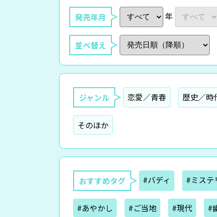
年
発売年月
並べ替え
恋愛／青春
歴史／時
ジャンル
そのほか
#バディ
#ミステ
おすすめタグ
#あやかし
#ご当地
#現代
#