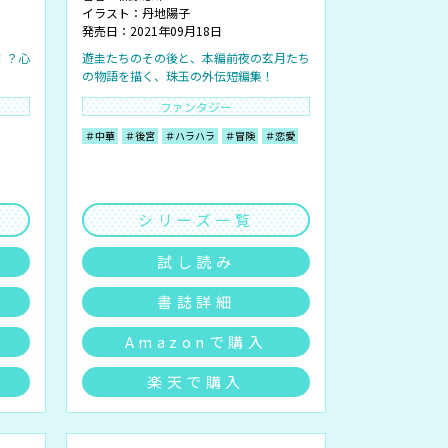
イラスト：
丹地陽子
発売日：2021年09月18日
！？心
遊圭たちのその後と、本編前夜の玄月たち
の物語を描く、珠玉の外伝短編集！
ファンタジー
＃中華
＃後宮
＃ハラハラ
＃冒険
＃恋愛
シリーズ一覧
試し読み
書誌詳細
Amazonで購入
楽天で購入