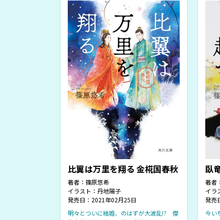
比翼は万里を翔る 金椛国春秋
臥
著者：
篠原悠希
著者
イラスト：
丹地陽子
イラ
発売日：2021年02月25日
発売日
明々とついに結婚、のはずが大波乱!? 傑
今い