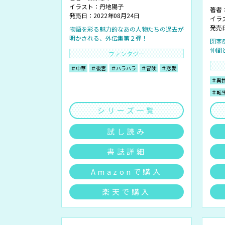
イラスト：
丹地陽子
著者
発売日：2022年08月24日
イラ
発売日
物語を彩る魅力的なあの人物たちの過去が
明かされる、外伝集第２弾！
閉塞
仲間
ファンタジー
＃中華
＃後宮
＃ハラハラ
＃冒険
＃恋愛
＃異
＃転
シリーズ一覧
試し読み
書誌詳細
Amazonで購入
楽天で購入