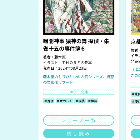
暗闇神事 猿神の舞 探偵・朱
京
雀十五の事件簿６
著者
イラ
著者：
藤木稟
発売日
イラスト：
ＴＨＯＲＥＳ柴本
発売日：2024年08月23日
『拝
きの
藤木稟のもうひとつの人気シリーズ、待望
の文庫化リブート！
ホラー文庫
＃京
＃推理
＃オカルト
＃探偵
＃和風
＃優
シリーズ一覧
試し読み