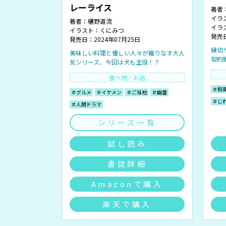
レーライス
著者
イラ
著者：
椹野道流
イラ
イラスト：
くにみつ
発売日
発売日：2024年07月25日
縁切
美味しい料理と優しい人々が織りなす大人
契約
気シリーズ、今回は犬も主役！？
食べ物／お店
＃和
＃グルメ
＃イケメン
＃ご当地
＃幽霊
＃じ
＃人間ドラマ
シリーズ一覧
試し読み
書誌詳細
Amazonで購入
楽天で購入