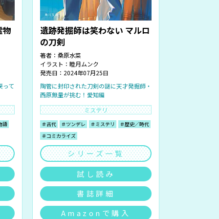
霊物
遺跡発掘師は笑わない マルロ
の刀剣
著者：
桑原水菜
イラスト：
睦月ムンク
発売日：2024年07月25日
戻って
陶管に封印された刀剣の謎に天才発掘師・
西原無量が挑む！愛知編
ミステリ
物語
＃古代
＃ツンデレ
＃ミステリ
＃歴史／時代
＃コミカライズ
シリーズ一覧
試し読み
書誌詳細
Amazonで購入