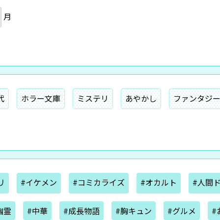
月
代
ホラー文庫
ミステリ
あやかし
ファンタジ
リ
#イケメン
#コミカライズ
#オカルト
#人間
幽霊
#中華
#成長物語
#胸キュン
#グルメ
#