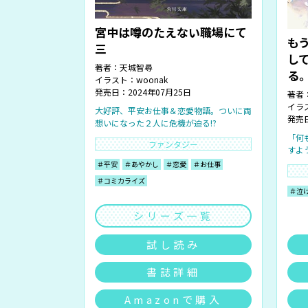
宮中は噂のたえない職場にて
も
三
し
著者：
天城智尋
る
イラスト：
woonak
発売日：2024年07月25日
著者
イラ
大好評、平安お仕事＆恋愛物語。ついに両
発売日
想いになった２人に危機が迫る!?
「何
ファンタジー
すよ
＃平安
＃あやかし
＃恋愛
＃お仕事
＃コミカライズ
＃泣
シリーズ一覧
試し読み
書誌詳細
Amazonで購入