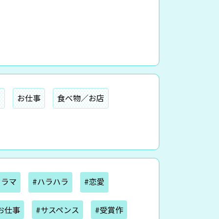
ー
お仕事
食べ物／お店
ドラマ
#ハラハラ
#恋愛
お仕事
#サスペンス
#受賞作