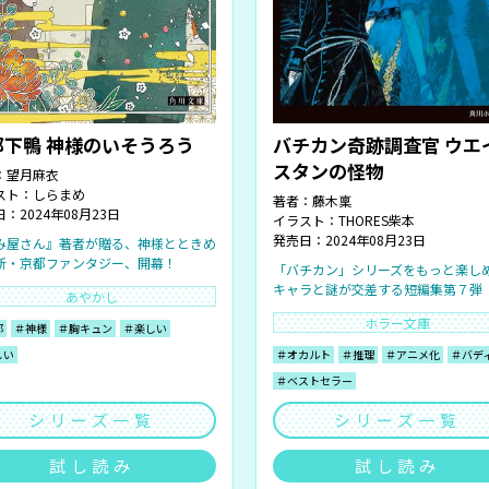
都下鴨 神様のいそうろう
バチカン奇跡調査官 ウエ
スタンの怪物
：
望月麻衣
スト：
しらまめ
著者：
藤木稟
：2024年08月23日
イラスト：
THORES柴本
発売日：2024年08月23日
み屋さん』著者が贈る、神様とときめ
新・京都ファンタジー、開幕！
「バチカン」シリーズをもっと楽し
キャラと謎が交差する短編集第７弾
あやかし
ホラー文庫
都
＃神様
＃胸キュン
＃楽しい
しい
＃オカルト
＃推理
＃アニメ化
＃バデ
＃ベストセラー
シリーズ一覧
シリーズ一覧
試し読み
試し読み