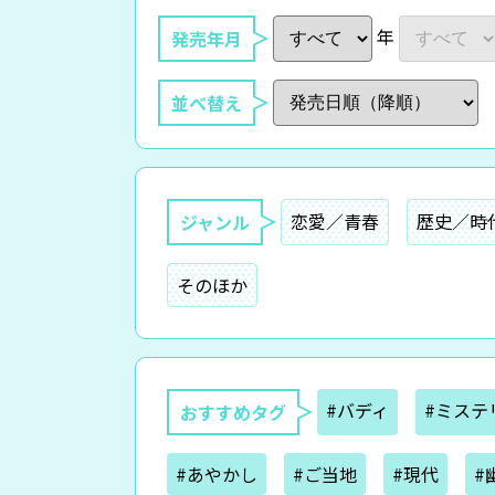
年
発売年月
並べ替え
恋愛／青春
歴史／時
ジャンル
そのほか
#バディ
#ミステ
おすすめタグ
#あやかし
#ご当地
#現代
#