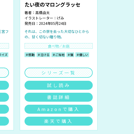
たい夜のマロングラッセ
著者：
高橋由太
イラストレーター：
げみ
発売日：2024年05月24日
王宮フ
それは、この世を去った大切なひとから
の、甘く切ない贈り物。
食べ物／お店
ライズ
＃感動
＃泣ける
＃ご当地
＃猫
＃優しい
シリーズ一覧
試し読み
書誌詳細
Amazonで購入
楽天で購入