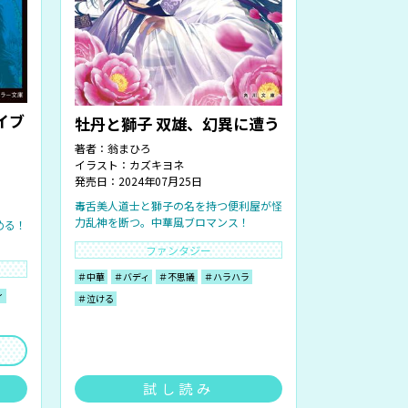
イブ
牡丹と獅子 双雄、幻異に遭う
著者：
翁まひろ
イラスト：
カズキヨネ
発売日：2024年07月25日
毒舌美人道士と獅子の名を持つ便利屋が怪
力乱神を断つ。中華風ブロマンス！
める！
ファンタジー
＃中華
＃バディ
＃不思議
＃ハラハラ
ィ
＃泣ける
試し読み