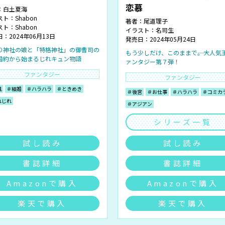
恋慕
：
白土夏海
スト：
Shabon
著者：
尾道理子
スト：
Shabon
イラスト：
名司生
：2024年06月13日
発売日：2024年05月24日
り神社の娘と「特格神社」の御曹司の
もう少しだけ、このままで――。大人気
婚約から始まるじれキュン物語
ァンタジー第７弾！
ファンタジー
ファンタジー
風
＃結婚
＃ハラハラ
＃ときめき
＃後宮
＃お仕事
＃ハラハラ
＃コミカ
れじれ
＃アジアン
シリーズ一覧
試し読み
試し読み
書誌詳細
書誌詳細
Amazonで購入
Amazonで購入
楽天で購入
楽天で購入