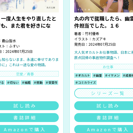
う一度人生をやり直したと
丸の内で就職したら、幽
ても、また君を好きにな
件担当でした。１６
。
著者：
竹村優希
イラスト：
カズアキ
：
蒼山皆水
発売日：2024年07月25日
スト：
ふすい
：2024年07月25日
大人気オカルトお仕事物語、日本に
原点回帰の事故物件調査へ！
も知らないまま、永遠に幸せでありま
うに」これは一途な愛の物語。
お仕事
恋愛／青春
＃オカルト
＃幽霊
＃イケメン
＃成長
ける
＃切ない
＃結婚
＃感動
＃受賞作
＃コミカライズ
シリーズ一覧
試し読み
試し読み
書誌詳細
書誌詳細
Amazonで購入
Amazonで購入