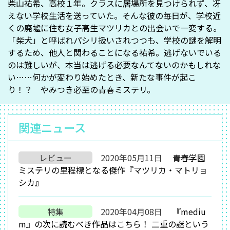
柴山祐希、高校１年。クラスに居場所を見つけられず、冴
えない学校生活を送っていた。そんな彼の毎日が、学校近
くの廃墟に住む女子高生マツリカとの出会いで一変する。
「柴犬」と呼ばれパシリ扱いされつつも、学校の謎を解明
するため、他人と関わることになる祐希。逃げないでいる
のは難しいが、本当は逃げる必要なんてないのかもしれな
い……何かが変わり始めたとき、新たな事件が起こ
り！？ やみつき必至の青春ミステリ。
関連ニュース
レビュー
2020年05月11日
青春学園
ミステリの里程標となる傑作『マツリカ・マトリョ
シカ』
特集
2020年04月08日
『mediu
m』の次に読むべき作品はこちら！ 二重の謎という