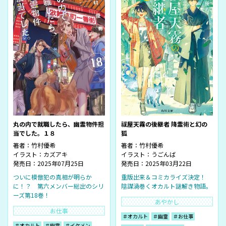
丸の内で就職したら、幽霊物件担
祓屋天霧の後継者 降霊術と幻の
当でした。１８
狐
著者：
竹村優希
著者：
竹村優希
イラスト：
カズアキ
イラスト：
うごんば
発売日：2025年07月25日
発売日：2025年03月22日
ついに模倣犯の真相が明らか
重版出来＆コミカライズ決定！
に！？ 第六メンバー総出のシリ
陰謀渦巻くオカルト謎解き物語。
ーズ第18巻！
あやかし
お仕事
＃オカルト
＃幽霊
＃お仕事
＃オカルト
＃幽霊
＃イケメン