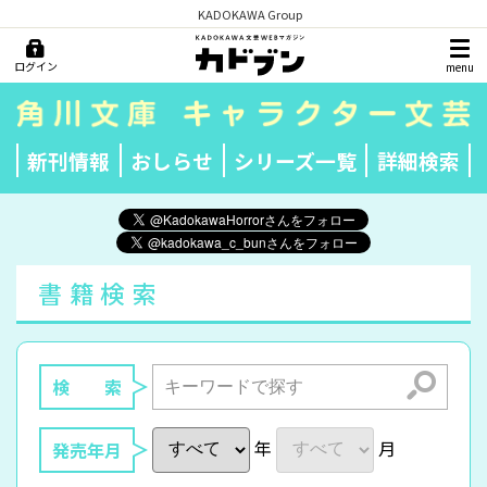
KADOKAWA Group
ログイン
menu
新刊情報
おしらせ
シリーズ一覧
詳細検索
書籍検索
検索
検 索
年
月
発売年月