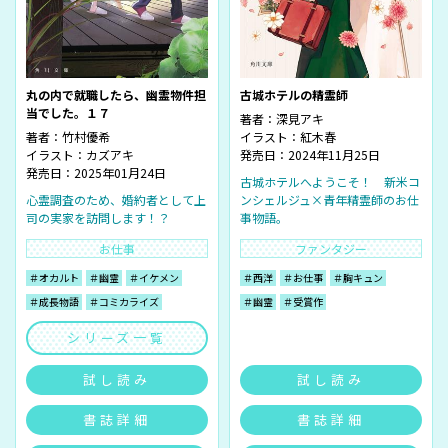
丸の内で就職したら、幽霊物件担
古城ホテルの精霊師
当でした。１７
著者：
深見アキ
著者：
竹村優希
イラスト：
紅木春
イラスト：
カズアキ
発売日：2024年11月25日
発売日：2025年01月24日
古城ホテルへようこそ！ 新米コ
心霊調査のため、婚約者として上
ンシェルジュ×青年精霊師のお仕
司の実家を訪問します！？
事物語。
お仕事
ファンタジー
＃オカルト
＃幽霊
＃イケメン
＃西洋
＃お仕事
＃胸キュン
＃成長物語
＃コミカライズ
＃幽霊
＃受賞作
シリーズ一覧
試し読み
試し読み
書誌詳細
書誌詳細