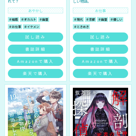
れて？
しい物語。
あやかし
お仕事
＃結婚
＃オカルト
＃幽霊
＃現代
＃京都
＃幽霊
＃優しい
＃お仕事
＃イケメン
＃ときめき
試し読み
試し読み
書誌詳細
書誌詳細
Amazonで購入
Amazonで購入
楽天で購入
楽天で購入