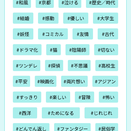
#和風
#京都
#泣ける
#歴史／時代
#結婚
#感動
#優しい
#大学生
#妖怪
#コミカル
#友情
#古代
#ドラマ化
#猫
#陰陽師
#切ない
#ツンデレ
#探偵
#不思議
#高校生
#平安
#映画化
#両片想い
#アジアン
#すっきり
#楽しい
#冒険
#怖い
#西洋
#ためになる
#じれじれ
#どんでん返し
#ファンタジー
#民俗学