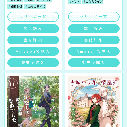
＃バディ
＃コミカライズ
＃成長物語
＃コミカライズ
シリーズ一覧
シリーズ一覧
試し読み
試し読み
書誌詳細
書誌詳細
Amazonで購入
Amazonで購入
楽天で購入
楽天で購入