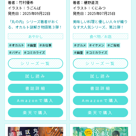
著者：
竹村優希
著者：
椹野道流
イラスト：
うごんば
イラスト：
くにみつ
発売日：2025年09月22日
発売日：2025年07月25日
「丸の内」シリーズ著者がおく
美味しい料理と優しい人々が織り
る、オカルト謎解き物語第３弾！
なす大人気シリーズ、第21弾！
あやかし
食べ物／お店
＃オカルト
＃幽霊
＃お仕事
＃グルメ
＃イケメン
＃ご当地
＃バディ
＃コミカライズ
＃幽霊
＃コミカライズ
シリーズ一覧
シリーズ一覧
試し読み
試し読み
書誌詳細
書誌詳細
Amazonで購入
Amazonで購入
楽天で購入
楽天で購入