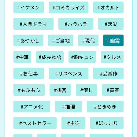
#イケメン
#コミカライズ
#オカルト
#人間ドラマ
#ハラハラ
#恋愛
#あやかし
#ご当地
#現代
#幽霊
#中華
#成長物語
#胸キュン
#グルメ
#お仕事
#サスペンス
#受賞作
#もふもふ
#後宮
#癒し
#青春
#アニメ化
#推理
#ときめき
#ベストセラー
#主従
#ほっこり