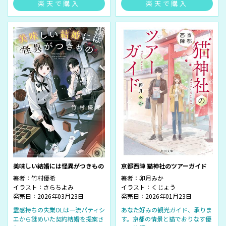
楽天で購入
楽天で購入
美味しい結婚には怪異がつきもの
京都西陣 猫神社のツアーガイド
著者：
竹村優希
著者：
卯月みか
イラスト：
さらちよみ
イラスト：
くじょう
発売日：2026年03月23日
発売日：2026年01月23日
霊感持ちの失業OLは一流パティシ
あなた好みの観光ガイド、承りま
エから謎めいた契約結婚を提案さ
す。京都の情景と猫でおりなす優