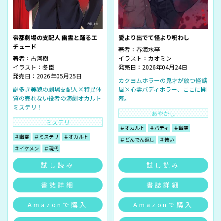
帝都劇場の支配人 幽霊と踊るエ
愛より出でて怪より呪わし
チュード
著者：
春海水亭
著者：
古河樹
イラスト：
カオミン
イラスト：
冬臣
発売日：2026年04月24日
発売日：2026年05月25日
カクヨムホラーの鬼才が放つ怪談
謎多き美貌の劇場支配人×特異体
風×心霊バディホラー、ここに開
質の売れない役者の演劇オカルト
幕。
ミステリ！
あやかし
ミステリ
＃オカルト
＃バディ
＃幽霊
＃幽霊
＃ミステリ
＃オカルト
＃どんでん返し
＃怖い
＃イケメン
＃現代
試し読み
試し読み
書誌詳細
書誌詳細
Amazonで購入
Amazonで購入