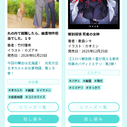
丸の内で就職したら、幽霊物件担
解剖探偵 死者の女神
当でした。１９
著者：
敷島シキ
著者：
竹村優希
イラスト：
カオミン
イラスト：
カズアキ
発売日：2025年12月25日
発売日：2026年01月23日
ゴスロリ解剖医×霊が見える新米
今回の舞台は北海道！ 元気が出
刑事のバディミステリ―第3弾！
るオカルトお仕事物語、第１９
ミステリ
巻！
＃バディ
＃幽霊
＃現代
お仕事
＃ミステリ
＃すっきり
＃オカルト
＃幽霊
＃イケメン
＃成長物語
＃コミカライズ
シリーズ一覧
シリーズ一覧
試し読み
試し読み