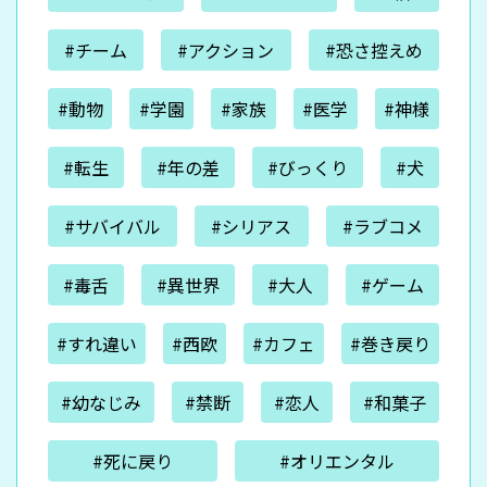
#チーム
#アクション
#恐さ控えめ
#動物
#学園
#家族
#医学
#神様
#転生
#年の差
#びっくり
#犬
#サバイバル
#シリアス
#ラブコメ
#毒舌
#異世界
#大人
#ゲーム
#すれ違い
#西欧
#カフェ
#巻き戻り
#幼なじみ
#禁断
#恋人
#和菓子
#死に戻り
#オリエンタル